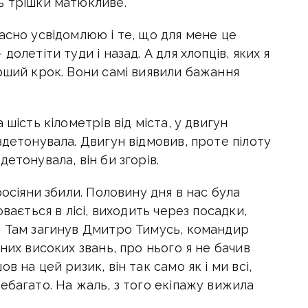
ь трішки матюкливе.
асно усвідомлюю і те, що для мене це
олетіти туди і назад. А для хлопців, яких я
рший крок. Вони самі виявили бажання
шість кілометрів від міста, у двигун
здетонувала. Двигун відмовив, проте пілоту
етонувала, він би згорів.
росіяни збили. Половину дня в нас була
вається в лісі, виходить через посадки,
… Там загинув Дмитро Тимусь, командир
них високих звань, про нього я не бачив
 на цей ризик, він так само як і ми всі,
ебагато. На жаль, з того екіпажу вижила