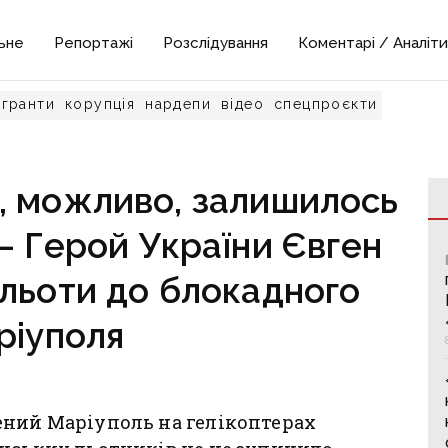
ьне
Репортажі
Розслідування
Коментарі / Аналіти
гранти
корупція
нардепи
відео
спецпроєкти
і, можливо, залишилось
— Герой України Євген
льоти до блокадного
ріуполя
ений Маріуполь на гелікоптерах