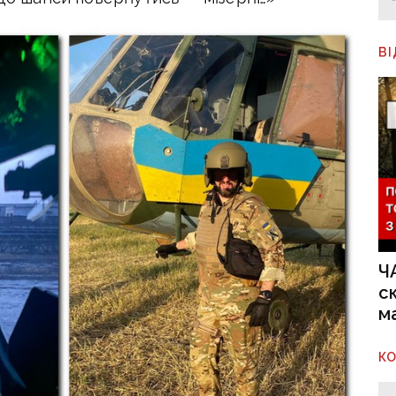
В
Ч
с
м
К