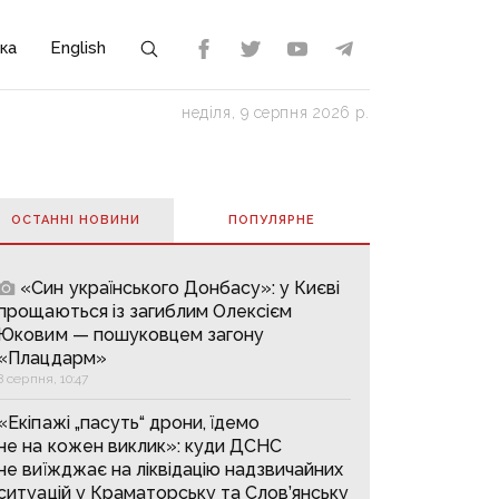
ка
English
неділя, 9 серпня 2026 р.
ОСТАННІ НОВИНИ
ПОПУЛЯРНE
«Син українського Донбасу»: у Києві
прощаються із загиблим Олексієм
Юковим — пошуковцем загону
«Плацдарм»
8 серпня, 10:47
«Екіпажі „пасуть“ дрони, їдемо
не на кожен виклик»: куди ДСНС
не виїжджає на ліквідацію надзвичайних
ситуацій у Краматорську та Слов’янську