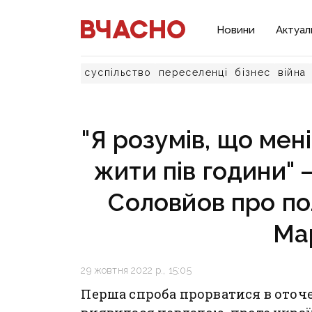
Новини
Актуал
суспільство
переселенці
бізнес
війна
"Я розумів, що мен
жити пів години" 
Соловйов про по
Ма
29 жовтня 2022 р., 15:05
Перша спроба прорватися в оточ