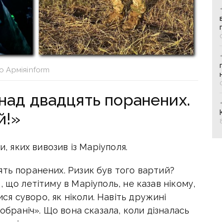
о Арміяinform
над двадцять поранених.
й!»
и, яких вивозив із Маріуполя.
ять поранених. Ризик був того вартий?
 що летітиму в Маріуполь, не казав нікому,
я суворо, як ніколи. Навіть дружині
добраніч». Що вона сказала, коли дізналась