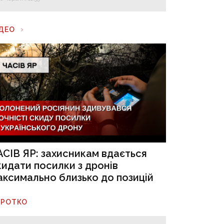
ІДЕО
АСІВ ЯР: захисникам вдається
кидати посилки з дронів
аксимально близько до позицій
ОРОТКО