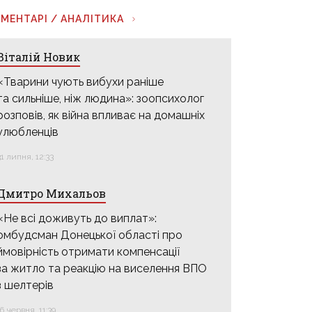
МЕНТАРІ / АНАЛІТИКА
Віталій Новик
«Тварини чують вибухи раніше
та сильніше, ніж людина»: зоопсихолог
розповів, як війна впливає на домашніх
улюбленців
31 липня, 12:33
Дмитро Михальов
«Не всі доживуть до виплат»:
омбудсман Донецької області про
ймовірність отримати компенсації
за житло та реакцію на виселення ВПО
з шелтерів
16 червня, 11:39