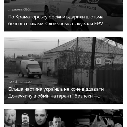
1 травня, 08:00
По Краматорську росіяни вдарили шістьма
безпілотниками, Слов’янськ атакували FPV —
росіяни не припиняють обстріли Донеччини
30 квітня, 14:02
Більша частина українців не хоче віддавати
Донеччину в обмін на гарантії безпеки —
опитування КМІС