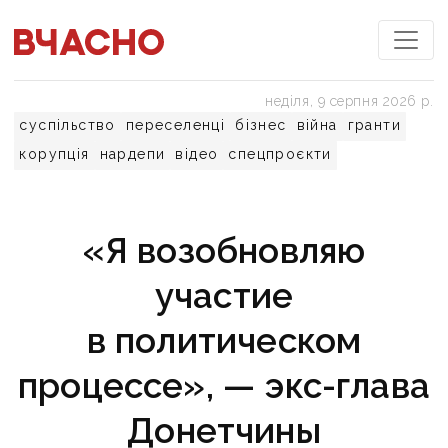
неділя, 9 серпня 2026 р.
суспільство
переселенці
бізнес
війна
гранти
корупція
нардепи
відео
спецпроєкти
«Я возобновляю
участие
в политическом
процессе», — экс-глава
Донетчины