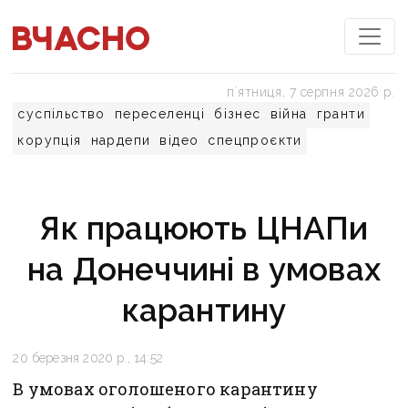
пʼятниця, 7 серпня 2026 р.
суспільство
переселенці
бізнес
війна
гранти
корупція
нардепи
відео
спецпроєкти
Як працюють ЦНАПи
на Донеччині в умовах
карантину
20 березня 2020 р., 14:52
В умовах оголошеного карантину