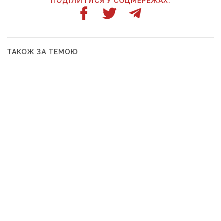
ПОДІЛИТИСЯ У СОЦМЕРЕЖАХ:
ТАКОЖ ЗА ТЕМОЮ
6 серпня, 14:00
Відрядження, відпочинок і поїздка за дітьми: ВАКС
знову відмовив Кириленкам у виїзді за кордон