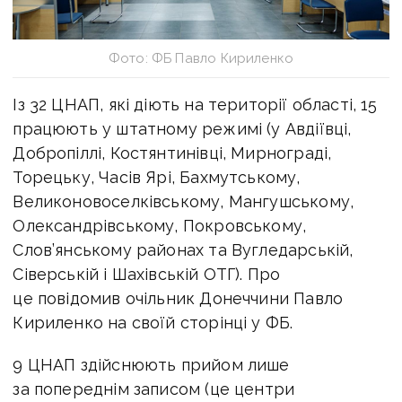
Фото: ФБ Павло Кириленко
Із 32 ЦНАП, які діють на території області, 15
працюють у штатному режимі (у Авдіївці,
Добропіллі, Костянтинівці, Мирнограді,
Торецьку, Часів Ярі, Бахмутському,
Великоновоселківському, Мангушському,
Олександрівському, Покровському,
Слов’янському районах та Вугледарській,
Сіверській і Шахівській ОТГ). Про
це повідомив очільник Донеччини Павло
Кириленко на своїй сторінці у ФБ.
9 ЦНАП здійснюють прийом лише
за попереднім записом (це центри