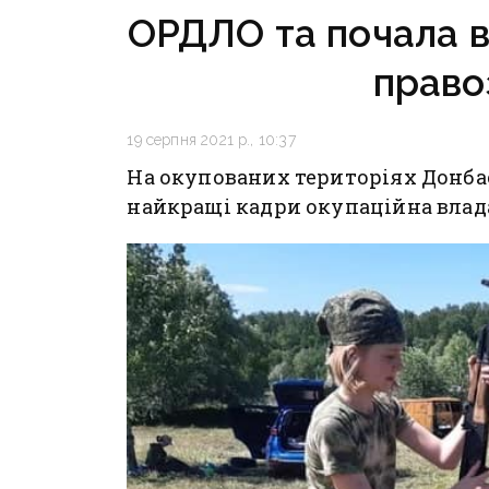
ОРДЛО та почала 
право
19 серпня 2021 р., 10:37
На окупованих територіях Донбас
найкращі кадри окупаційна влада 