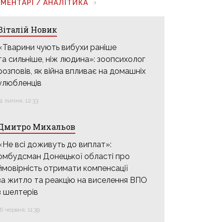
МЕНТАРІ / АНАЛІТИКА
Віталій Новик
«Тварини чують вибухи раніше
та сильніше, ніж людина»: зоопсихолог
розповів, як війна впливає на домашніх
улюбленців
31 липня, 12:33
Дмитро Михальов
«Не всі доживуть до виплат»:
омбудсман Донецької області про
ймовірність отримати компенсації
за житло та реакцію на виселення ВПО
з шелтерів
16 червня, 11:39