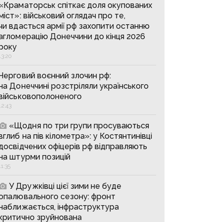
«Краматорськ спіткає доля окупованих
міст»: військовий оглядач про те,
чи вдасться армії рф захопити останню
агломерацію Донеччини до кінця 2026
року
13:20
Черговий воєнний злочин рф:
на Донеччині розстріляли українського
військовополоненого
12:43
«Щодня по три групи просуваються
вглиб на пів кілометра»: у Костянтинівці
досвідчених офіцерів рф відправляють
на штурми позицій
11:35
У Дружківці цієї зими не буде
опалювального сезону: фронт
наближається, інфраструктура
критично зруйнована