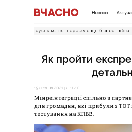
Новини
Актуал
суспільство
переселенці
бізнес
війна
Як пройти експре
детальн
19 серпня 2021 р., 11:40
Мінреінтеграції спільно з парт
для громадян, які прибули з ТОТ 
тестування на КПВВ.