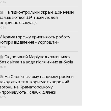
10:20
На підконтрольній Україні Донеччині
залишаються 115 тисяч людей:
як триває евакуація
09:54
У Краматорську припиняють роботу
чотири відділення «Укрпошти»
08:46
Окупований Маріуполь залишився
без світла та води після нічних вибухів
08:36
На Слов’янському напрямку росіяни
заходять в тил і коригують ворожий
вогонь, на Краматорському
«промацують» слабкі ділянки
07:45