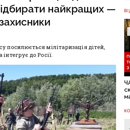
відбирати найкращих —
В
захисники
у посилюється мілітаризація дітей,
інтегрує до Росії.
Ч
с
м
К