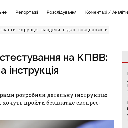
ьне
Репортажі
Розслідування
Коментарі / Аналіти
гранти
корупція
нардепи
відео
спецпроєкти
стестування на КПВВ:
а інструкція
нерами розробили детальну інструкцію
і хочуть пройти безплатне експрес-