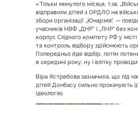
«Тільки минулого місяця, т.зв. „Вій
відправили дітей з ОРДЛО на військ
збори організації „Юнармія“, — пові
учасників НВФ „ДНР“ і „ЛНР“ без ко
корпус Слідчого комітету РФ у міст
та контроль відбору здійснюють орг
Попередньо йде відбір, потім потен
в середині року, ну і влітку провод
Віра Ястребова зазначила, що під час
дітей Донбасу сильно прокачують ід
ідеологію.