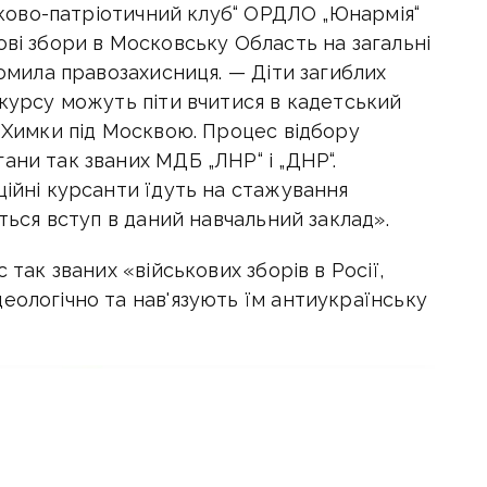
ськово-патріотичний клуб“ ОРДЛО „Юнармія“
ові збори в Московську Область на загальні
домила правозахисниця. — Діти загиблих
нкурсу можуть піти вчитися в кадетський
і Химки під Москвою. Процес відбору
ани так званих МДБ „ЛНР“ і „ДНР“.
ційні курсанти їдуть на стажування
иться вступ в даний навчальний заклад».
 так званих «військових зборів в Росії,
еологічно та нав'язують їм антиукраїнську