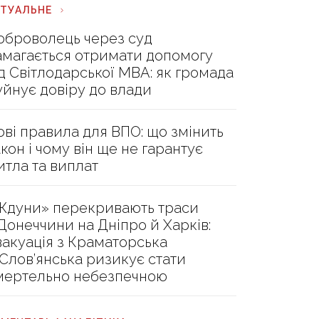
КТУАЛЬНЕ
оброволець через суд
амагається отримати допомогу
ід Світлодарської МВА: як громада
уйнує довіру до влади
ові правила для ВПО: що змінить
акон і чому він ще не гарантує
итла та виплат
Ждуни» перекривають траси
 Донеччини на Дніпро й Харків:
вакуація з Краматорська
 Слов’янська ризикує стати
мертельно небезпечною