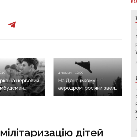
КО
0:10
4 червня, 12:00
рка на нервовий
На Донецькому
омбудсмен
аеродромі росіяни звели
ь розкритикував
понад 130 укриттів для
 умови
«Шахедів»
ня іспиту
мілітаризацію дітей