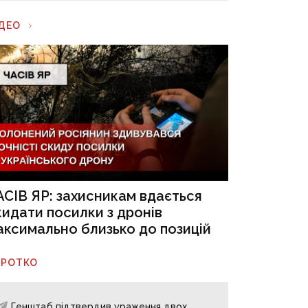
ІДЕО
АСІВ ЯР: захисникам вдається
кидати посилки з дронів
аксимально близько до позицій
ОРОТКО
Генштаб підтвердив ураження двох