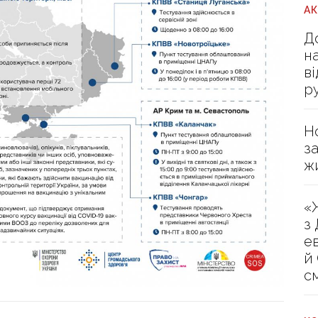
А
Д
н
в
р
Н
з
ж
«
з
е
й
с