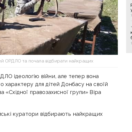
ітей ОРДЛО та почала відбирати найкращих
ДЛО ідеологію війни, але тепер вона
о характеру для дітей Донбасу на своїй
ва «Східної правозахисної групи» Віра
сійські куратори відбирають найкращих