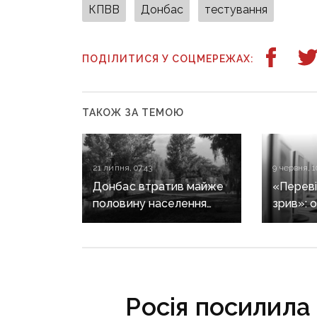
КПВВ
Донбас
тестування
ПОДІЛИТИСЯ У СОЦМЕРЕЖАХ:
ТАКОЖ ЗА ТЕМОЮ
21 липня, 07:43
9 червня, 1
Донбас втратив майже
«Переві
половину населення
зрив»: 
за роки окупації,
Лубінец
натомість Росія масово
НМТ та
заселяє регіон своїми
складан
громадянами — ГУР
Росія посилила 