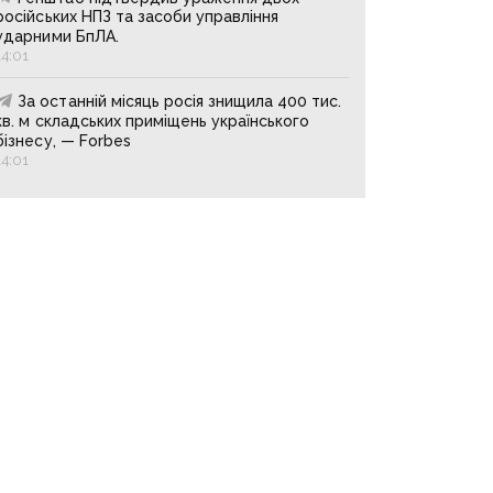
російських НПЗ та засоби управління
ударними БпЛА.
14:01
За останній місяць росія знищила 400 тис.
кв. м складських приміщень українського
бізнесу, — Forbes
14:01