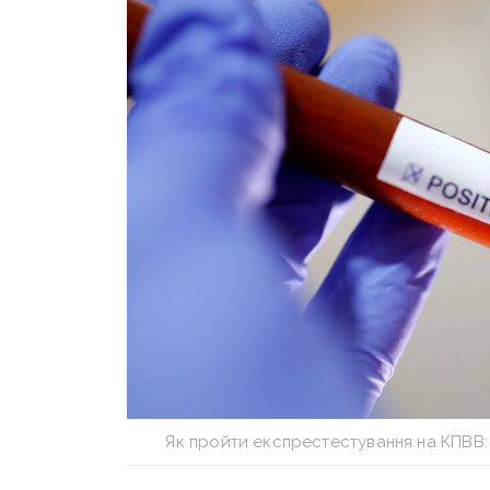
Як пройти експрестестування на КПВВ: 