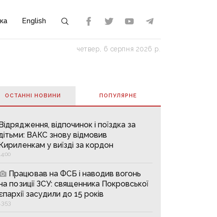
ка
English
четвер, 6 серпня 2026 р.
ОСТАННІ НОВИНИ
ПОПУЛЯРНE
Відрядження, відпочинок і поїздка за
дітьми: ВАКС знову відмовив
Кириленкам у виїзді за кордон
14:00
Працював на ФСБ і наводив вогонь
на позиції ЗСУ: священника Покровської
єпархії засудили до 15 років
13:53