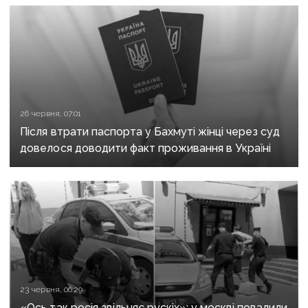
26 червня, 07:01
Після втрати паспорта у Бахмуті жінці через суд
довелося доводити факт проживання в Україні
23 червня, 06:29
«Ось так росія звільняє рускіх»: у москві повалили