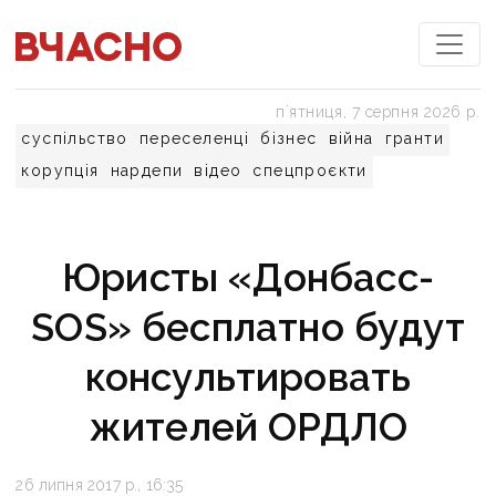
пʼятниця, 7 серпня 2026 р.
суспільство
переселенці
бізнес
війна
гранти
корупція
нардепи
відео
спецпроєкти
Юристы «Донбасс-
SOS» бесплатно будут
консультировать
жителей ОРДЛО
26 липня 2017 р., 16:35