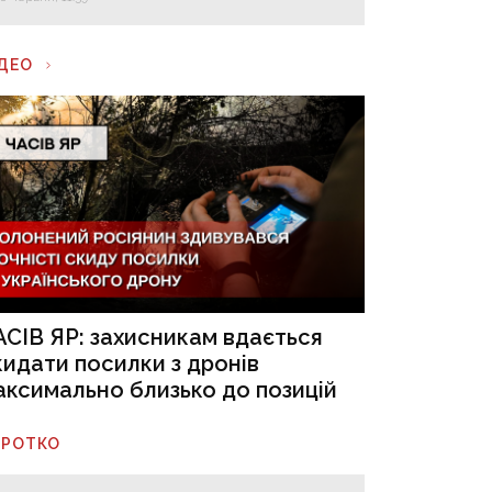
ІДЕО
АСІВ ЯР: захисникам вдається
кидати посилки з дронів
аксимально близько до позицій
ОРОТКО