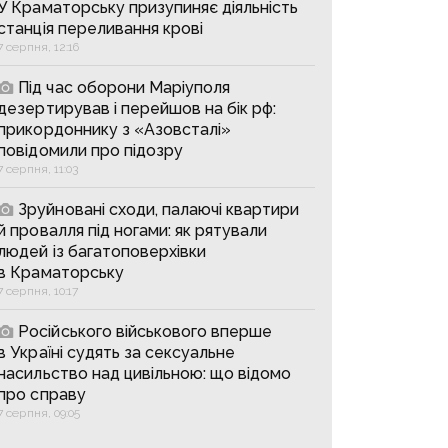
У Краматорську призупиняє діяльність
станція переливання крові
7 серпня, 12:16
Під час оборони Маріуполя
дезертирував і перейшов на бік рф:
прикордоннику з «Азовсталі»
повідомили про підозру
7 серпня, 11:03
Зруйновані сходи, палаючі квартири
й провалля під ногами: як рятували
людей із багатоповерхівки
в Краматорську
7 серпня, 10:17
Російського військового вперше
в Україні судять за сексуальне
насильство над цивільною: що відомо
про справу
7 серпня, 09:05