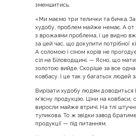
зменшитись.
«Ми маємо три телички та бичка. Зар
худобу, проблем майже немає. А от
з врожаями проблема, і це видно вже
за цей час, що докупити потрібної 
А соломою і сіном корів не прогоду
сіл на Біловодщині. — Ясно, що мат
золотою вийде. Скоріше за все одна
ковбасу. І це так у багатьох людей 
Вирізати худобу людям доводиться 
м'ясну продукцію. Ціни на ковбаси, с
виросли майже втричі. На тлі штучно
тупикова. То ж звідки завод братим
продукції — під питанням.