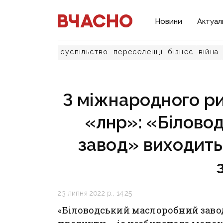
Новини
Актуал
суспільство
переселенці
бізнес
війна
З міжнародного ри
«лнр»: «Білово
завод» виходить
23 липня 2022 р., 14:25
«Біловодський маслоробний завод