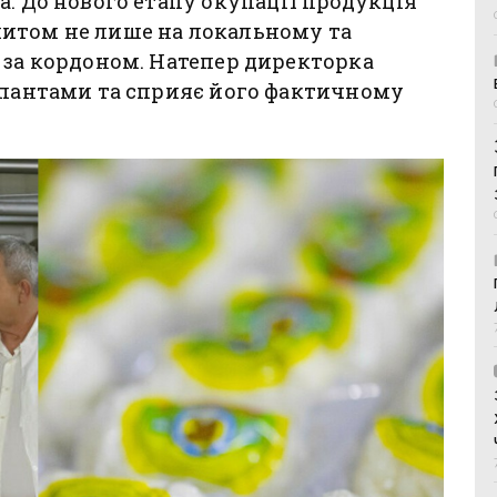
а. До нового етапу окупації продукція
итом не лише на локальному та
 за кордоном. Натепер директорка
купантами та сприяє його фактичному