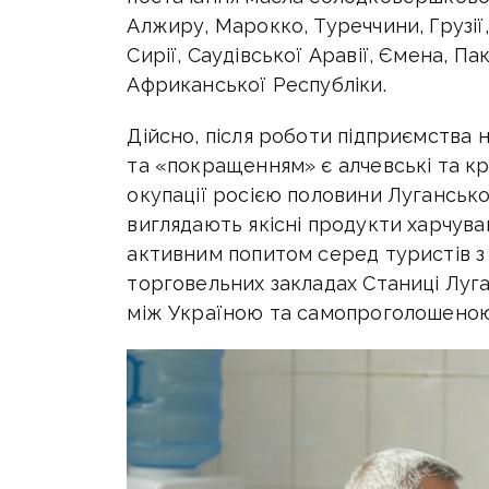
Алжиру, Марокко, Туреччини, Грузії, 
Сирії, Саудівської Аравії, Ємена, П
Африканської Республіки.
Дійсно, після роботи підприємства
та «покращенням» є алчевські та кра
окупації росією половини Лугансько
виглядають якісні продукти харчув
активним попитом серед туристів з 
торговельних закладах Станиці Луга
між Україною та самопроголошеною