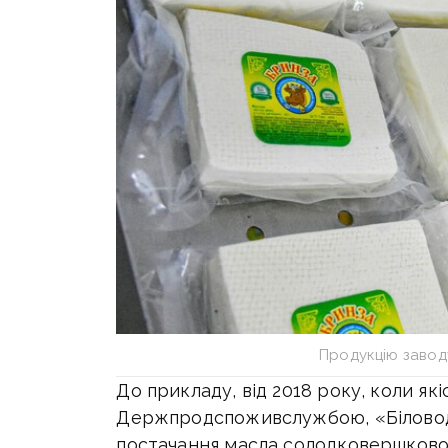
Продукцію завод
До прикладу, від 2018 року, коли як
Держпродспоживслужбою, «Біловод
постачання масла солодковершковог