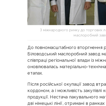
З міжнародного ринку до торгових л
маслоробний заво
До повномасштабного вторгнення рос
Біловодський маслоробний завод ма
співпраці регіональної влади із мі
оновлювалась матеріально-технічна
етапах.
Після російської окупації завод втра
кордоном, а і можливість закупівлі
продукції. Нестача пакувального м
дві німецькі лінії, отримані в рамк