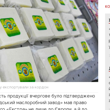
КО
у експортували за кордон
ість продукції вчергове було підтверджено
ський маслоробний завод» мав право
о «Екстра» не лише до Європи, а й до