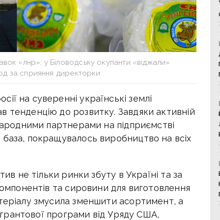
авок «лнр»: у Біловодську окупанти «віджали»
д за сприяння директорки
ії на суверенні українські землі
в тенденцію до розвитку. Завдяки активній
жнародними партнерами на підприємстві
 база, покращувалось виробництво на всіх
тив не тільки ринки збуту в Україні та за
 компонентів та сировини для виготовлення
атеріалу змусила зменшити асортимент, а
ах грантової програми від Уряду США,