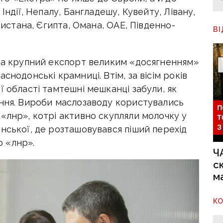
Індії, Непалу, Бангладешу, Кувейту, Лівану,
акистана, Єгипта, Омана, ОАЕ, Південно-
В
 на крупний експорт великим «досягненням»
снодонські крамниці. Втім, за вісім років
ї області тамтешні мешканці забули, як
ання. Вироби маслозаводу користувались
«лнр», котрі активно скупляли молочку у
нської, де розташовувався піший перехід
 «лнр».
Ч
с
м
К