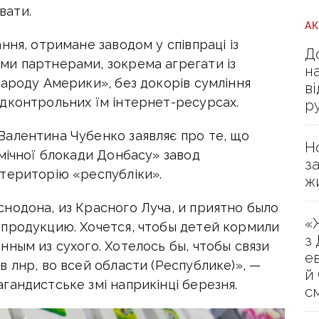
вати.
А
ння, отримане заводом у співпраці із
Д
и партнерами, зокрема агрегати із
н
народу Америки», без докорів сумління
в
дконтрольних їм інтернет-ресурсах.
р
алентина Чубенко заявляє про те, що
Н
мічної блокади Донбасу» завод
з
територію «республіки».
ж
нодона, из Красного Луча, и приятно было
«
 продукцию. Хочется, чтобы детей кормили
з
ным из сухого. Хотелось бы, чтобы связи
е
 лнр, во всей области (Республике)», —
й
гандистське змі наприкінці березня.
с