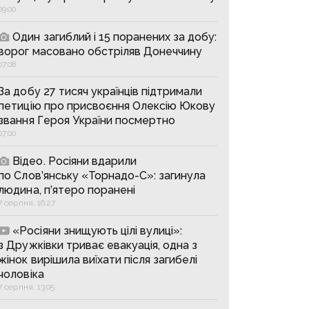
09:00
Один загиблий і 15 поранених за добу:
ворог масовано обстріляв Донеччину
07:08
За добу 27 тисяч українців підтримали
петицію про присвоєння Олексію Юкову
звання Героя України посмертно
07:00
Відео. Росіяни вдарили
по Слов’янську «Торнадо-С»: загинула
людина, п’ятеро поранені
7 серпня, 16:27
«Росіяни знищують цілі вулиці»:
з Дружківки триває евакуація, одна з
жінок вирішила виїхати після загибелі
чоловіка
7 серпня, 13:05