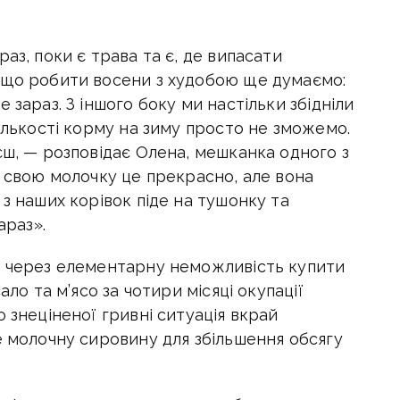
аз, поки є трава та є, де випасати
 що робити восени з худобою ще думаємо:
 зараз. З іншого боку ми настільки збідніли
кількості корму на зиму просто не зможемо.
єш, — розповідає Олена, мешканка одного з
и свою молочку це прекрасно, але вона
 з наших корівок піде на тушонку та
зараз».
і через елементарну неможливість купити
ало та м’ясо за чотири місяці окупації
 знеціненої гривні ситуація вкрай
е молочну сировину для збільшення обсягу