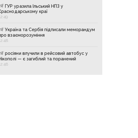
ГУР уразила Ільський НПЗ у
Краснодарському краї
12:49
Україна та Сербія підписали меморандум
про взаєморозуміння
12:48
росіяни влучили в рейсовий автобус у
Нікополі — є загиблий та поранений
12:48