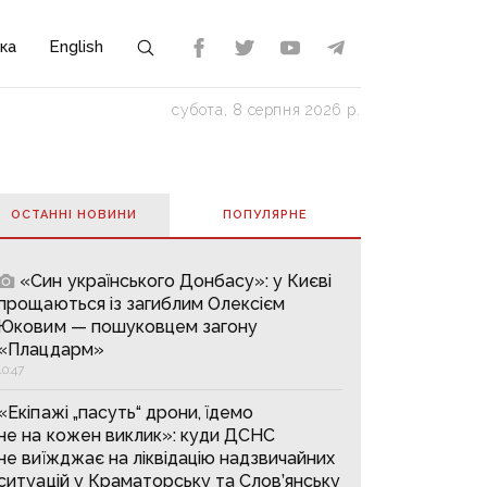
ка
English
субота, 8 серпня 2026 р.
ОСТАННІ НОВИНИ
ПОПУЛЯРНE
«Син українського Донбасу»: у Києві
прощаються із загиблим Олексієм
Юковим — пошуковцем загону
«Плацдарм»
10:47
«Екіпажі „пасуть“ дрони, їдемо
не на кожен виклик»: куди ДСНС
не виїжджає на ліквідацію надзвичайних
ситуацій у Краматорську та Слов’янську