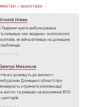
МЕНТАРІ / АНАЛІТИКА
Віталій Новик
«Тварини чують вибухи раніше
та сильніше, ніж людина»: зоопсихолог
розповів, як війна впливає на домашніх
улюбленців
31 липня, 12:33
Дмитро Михальов
«Не всі доживуть до виплат»:
омбудсман Донецької області про
ймовірність отримати компенсації
за житло та реакцію на виселення ВПО
з шелтерів
16 червня, 11:39