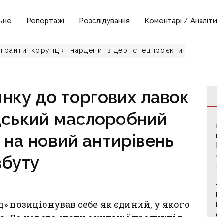
ьне
Репортажі
Розслідування
Коментарі / Аналіти
гранти
корупція
нардепи
відео
спецпроєкти
нку до торгових лавок
дський маслоробний
 на новий антирівень
збуту
» позиціонував себе як єдиний, у якого