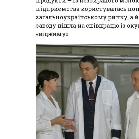
продукти — із незбираного молок
підприємства користувалась поп
загальноукраїнському ринку, а й
заводу пішла на співпрацю із о
«віджиму».