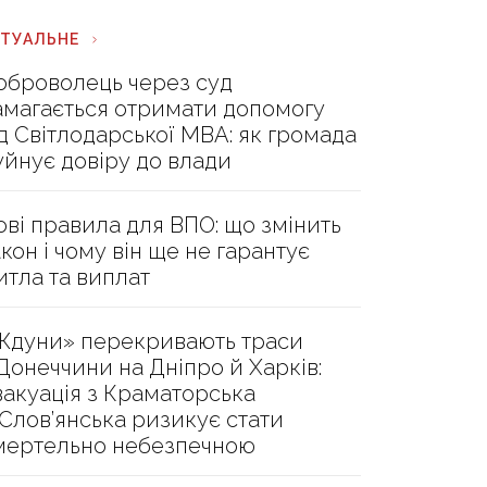
КТУАЛЬНЕ
оброволець через суд
амагається отримати допомогу
ід Світлодарської МВА: як громада
уйнує довіру до влади
ові правила для ВПО: що змінить
акон і чому він ще не гарантує
итла та виплат
Ждуни» перекривають траси
 Донеччини на Дніпро й Харків:
вакуація з Краматорська
 Слов’янська ризикує стати
мертельно небезпечною