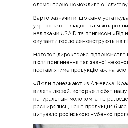
елементарно неможливо обслугову
Варто зазначити, що саме устаткува
українською владою та міжнародним
наліпками USAID та приписом «Від 
окупанти гордо демонструють на пі
Натепер директорка підприємства В
після припинення так званої «еконо
поставлятиме продукцію аж на всю 
«Люди приезжают из Алчевска, Крас
видеть людей, которые любят нашу
натуральным молоком, а не разведен
расширялись, наша продукция была в
цитувало російською Чубенко пропа