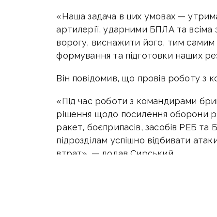
«Наша задача в цих умовах — утрима
артилерії, ударними БПЛА та всіма
ворогу, виснажити його, тим самим 
формування та підготовки наших рез
Він повідомив, що провів роботу з к
«Під час роботи з командирами бриг
рішення щодо посилення оборони ре
ракет, боєприпасів, засобів РЕБ т
підрозділам успішно відбивати атак
втрат», — додав Сирський.
ЧИТАЙТЕ ТАКОЖ:
В ЗСУ пояснили, н
Оперативну інформацію про п