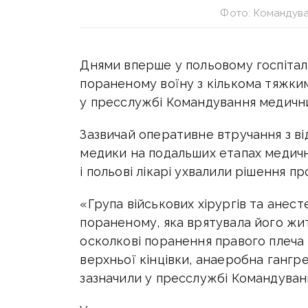
Фото: Командува
Днями вперше у польовому госпітал
пораненому воїну з кількома тяжки
у пресслужбі Командування медични
Зазвичай оперативне втручання з ві
медики на подальших етапах медичної
і польові лікарі ухвалили рішення п
«Група військових хірургів та анест
пораненому, яка врятувала його жит
осколкові поранення правого плеча 
верхньої кінцівки, анаеробна гангр
зазначили у пресслужбі Командуван