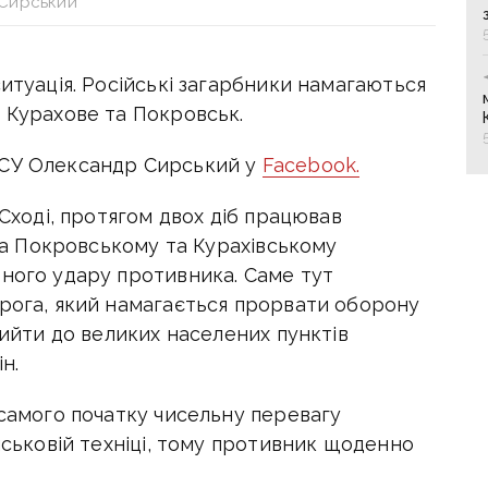
Сирський
ситуація. Російські загарбники намагаються
 Курахове та Покровськ.
ЗСУ Олександр Сирський у
Facebook.
 Сході, протягом двох діб працював
 на Покровському та Курахівському
вного удару противника. Саме тут
орога, який намагається прорвати оборону
вийти до великих населених пунктів
н.
 самого початку чисельну перевагу
ійськовій техніці, тому противник щоденно