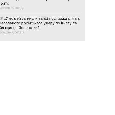
збито
5 серпня, 06:39
17 людей загинули та 44 постраждали від
масованого російського удару по Києву та
Київщині, – Зеленський
5 серпня, 06:38