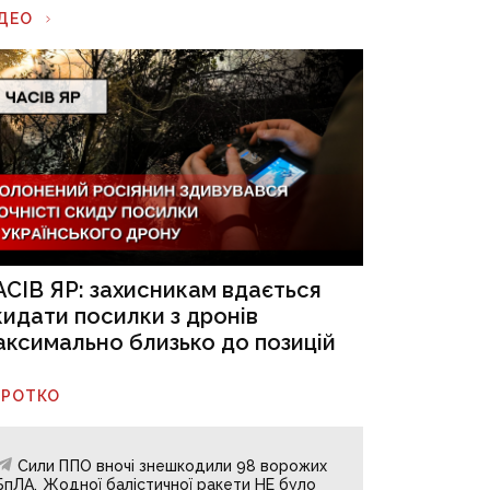
ІДЕО
АСІВ ЯР: захисникам вдається
кидати посилки з дронів
аксимально близько до позицій
ОРОТКО
Сили ППО вночі знешкодили 98 ворожих
БпЛА. Жодної балістичної ракети НЕ було