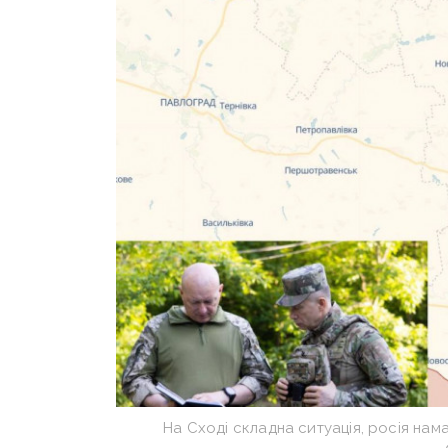
На Сході складна ситуація, росія нам