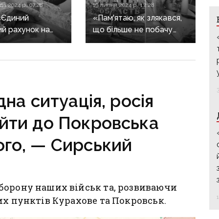
а 2024 р., 07:28
19 липня 2024 р., 12:28
«Єдиний
«Пам'ятаю, як злякався,
й рахунок на
що більше не побачу
врятовані
кохану й доцю»:
ки»: як медики
захисник із Донеччини
Бр борються
втратив ноги, рятуючи
я військових
побратима
на ситуація, росія
ійти до Покровська
ого, — Сирський
борону наших військ та, розвиваючи
их пунктів Курахове та Покровськ.