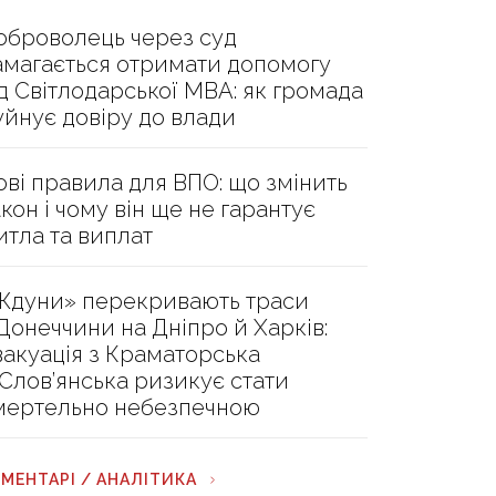
оброволець через суд
амагається отримати допомогу
ід Світлодарської МВА: як громада
уйнує довіру до влади
ові правила для ВПО: що змінить
акон і чому він ще не гарантує
итла та виплат
Ждуни» перекривають траси
 Донеччини на Дніпро й Харків:
вакуація з Краматорська
 Слов’янська ризикує стати
мертельно небезпечною
МЕНТАРІ / АНАЛІТИКА