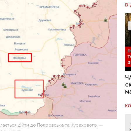
В
Ч
с
м
К
агається дійти до Покровська та Курахового, —