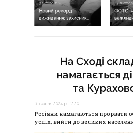
3 лютого, 11:20
23 листопад
Новий рекорд
ФОТО. 
виживання: захисник
важливи
з Часів Яру провів
війні - 
на позиціях 42 доби
захисни
з накладеним
56 ОМП
турнікетом
за житт
На Сході склад
намагається д
та Курахов
6 травня 2024 р., 12:20
Росіяни намагаються прорвати о
успіх, вийти до великих населен