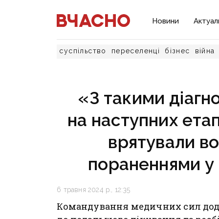
Новини
Актуал
суспільство
переселенці
бізнес
війна
«З такими діагн
на наступних етап
врятували во
пораненнями у
6 травня 2024 р., 12:35
Командування медичних сил дода