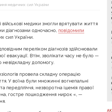
ння медичних сил України
і військові медики змогли врятувати життя
ми діагнозами одночасно,
повідомили
х сил України.
дповідним переліком діагнозів здійснювали
 евакуації. Втім, зволікати часу не було —
ро невідкладну допомогу.
езіологів провела складну операцію
тя. У воїна були множинні вогнепальні
та передпліччя, незворотна ішемія правої
ена, гостре пошкодження нирок «, —
ня.
А