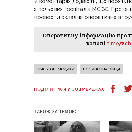
У коментарях додають, що порятуно
з польових госпіталів МС ЗС. Проте
провести складне оперативне втруч
Оперативну інформацію про п
каналі
t.me/vc
військові медики
поранення бійця
ПОДІЛИТИСЯ У СОЦМЕРЕЖАХ:
ТАКОЖ ЗА ТЕМОЮ