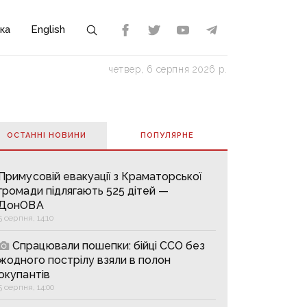
ка
English
четвер, 6 серпня 2026 р.
ОСТАННІ НОВИНИ
ПОПУЛЯРНE
Примусовій евакуації з Краматорської
громади підлягають 525 дітей —
ДонОВА
5 серпня, 14:10
Спрацювали пошепки: бійці ССО без
жодного пострілу взяли в полон
окупантів
5 серпня, 14:00