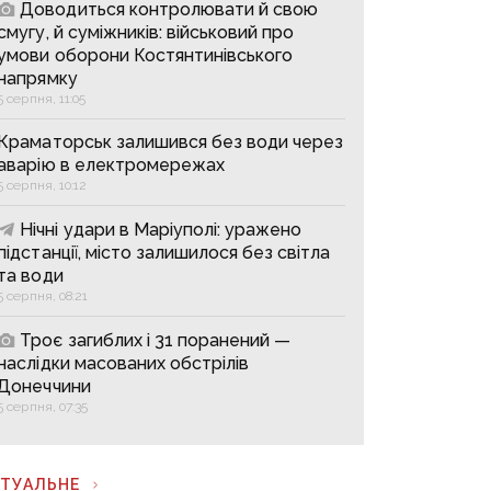
Доводиться контролювати й свою
смугу, й суміжників: військовий про
умови оборони Костянтинівського
напрямку
5 серпня, 11:05
Краматорськ залишився без води через
аварію в електромережах
5 серпня, 10:12
Нічні удари в Маріуполі: уражено
підстанції, місто залишилося без світла
та води
5 серпня, 08:21
Троє загиблих і 31 поранений —
наслідки масованих обстрілів
Донеччини
5 серпня, 07:35
КТУАЛЬНЕ