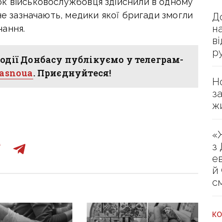
к військовослужбовця здійснили в одному
 не зазначають, медики якої бригади змогли
Д
н
ання.
в
р
одії Донбасу публікуємо у телеграм-
hasnoua
. Приєднуйтеся!
Н
з
ж
«
з
е
й
с
КО