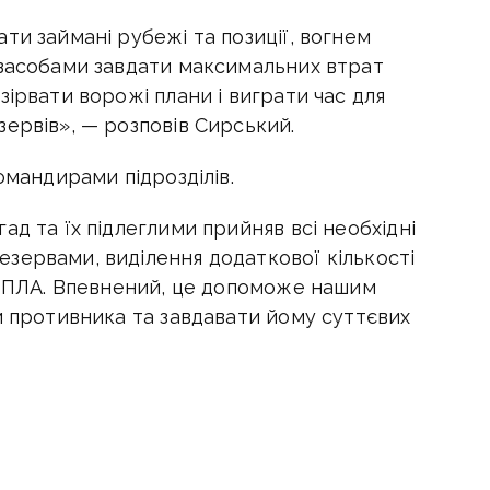
ти займані рубежі та позиції, вогнем
 засобами завдати максимальних втрат
зірвати ворожі плани і виграти час для
ервів», — розповів Сирський.
омандирами підрозділів.
ад та їх підлеглими прийняв всі необхідні
зервами, виділення додаткової кількості
а БПЛА. Впевнений, це допоможе нашим
и противника та завдавати йому суттєвих
авіщо підірвали міст в районі Часів Яру
одії Донбасу публікуємо у телеграм-