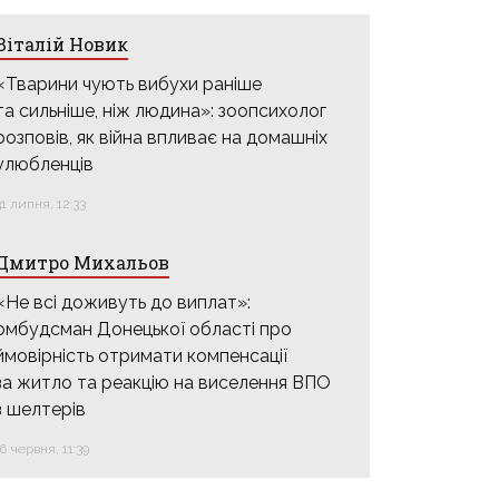
Віталій Новик
«Тварини чують вибухи раніше
та сильніше, ніж людина»: зоопсихолог
розповів, як війна впливає на домашніх
улюбленців
31 липня, 12:33
Дмитро Михальов
«Не всі доживуть до виплат»:
омбудсман Донецької області про
ймовірність отримати компенсації
за житло та реакцію на виселення ВПО
з шелтерів
16 червня, 11:39