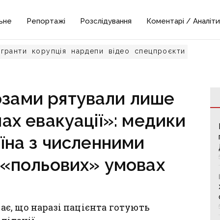
ьне
Репортажі
Розслідування
Коментарі / Аналіти
гранти
корупція
нардепи
відео
спецпроєкти
озами рятували лише
ах евакуації»: медики
їна з численними
 «польових» умовах
є, що наразі пацієнта готують