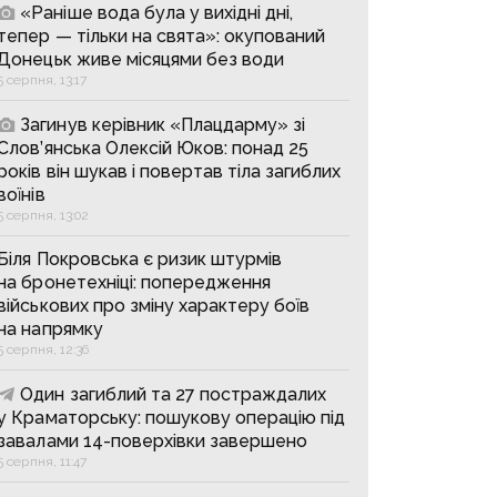
«Раніше вода була у вихідні дні,
тепер — тільки на свята»: окупований
Донецьк живе місяцями без води
5 серпня, 13:17
Загинув керівник «Плацдарму» зі
Слов’янська Олексій Юков: понад 25
років він шукав і повертав тіла загиблих
воїнів
5 серпня, 13:02
Біля Покровська є ризик штурмів
на бронетехніці: попередження
військових про зміну характеру боїв
на напрямку
5 серпня, 12:36
Один загиблий та 27 постраждалих
у Краматорську: пошукову операцію під
завалами 14-поверхівки завершено
5 серпня, 11:47