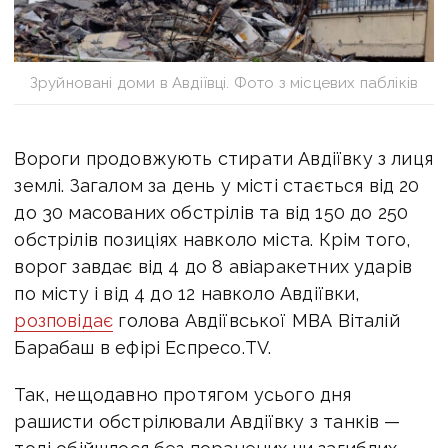
Зруйновані доми в Авдіївці. Фото з місцевих пабліків
Вороги продовжують стирати Авдіївку з лиця
землі. Загалом за день у місті стається від 20
до 30 масованих обстрілів та від 150 до 250
обстрілів позиціях навколо міста. Крім того,
ворог завдає від 4 до 8 авіаракетних ударів
по місту і від 4 до 12 навколо Авдіївки,
розповідає
голова Авдіївської МВА Віталій
Барабаш в ефірі Еспресо.TV.
Так, нещодавно протягом усього дня
рашисти обстрілювали Авдіївку з танків —