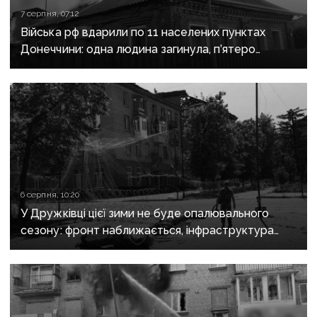
7 серпня, 07:12
Війська рф вдарили по 11 населених пунктах
Донеччини: одна людина загинула, п’ятеро
поранені
6 серпня, 10:20
У Дружківці цієї зими не буде опалювального
сезону: фронт наближається, інфраструктура
критично зруйнована