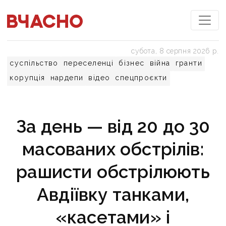
субота, 8 серпня 2026 р.
суспільство
переселенці
бізнес
війна
гранти
корупція
нардепи
відео
спецпроєкти
За день — від 20 до 30
масованих обстрілів:
рашисти обстрілюють
Авдіївку танками,
«касетами» і