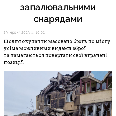
запалювальними
снарядами
29 червня 2023 р., 10:02
Щодня окупанти масовано б’ють по місту
усіма можливими видами зброї
та намагаються повертати свої втрачені
позиції.