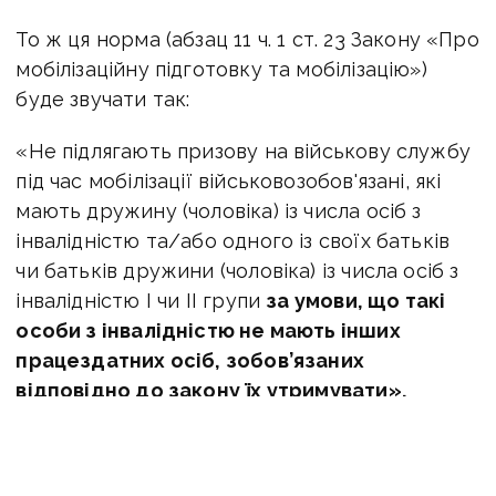
То ж ця норма (абзац 11 ч. 1 ст. 23 Закону «Про
мобілізаційну підготовку та мобілізацію»)
буде звучати так:
«Не підлягають призову на військову службу
під час мобілізації військовозобов'язані, які
мають дружину (чоловіка) із числа осіб з
інвалідністю та/або одного із своїх батьків
чи батьків дружини (чоловіка) із числа осіб з
інвалідністю I чи II групи
за умови, що такі
особи з інвалідністю не мають інших
працездатних осіб, зобов’язаних
відповідно до закону їх утримувати».
ЧИТАЙТЕ ТАКОЖ:
Доплати військовим та
відпустки: які зміни чекають українських