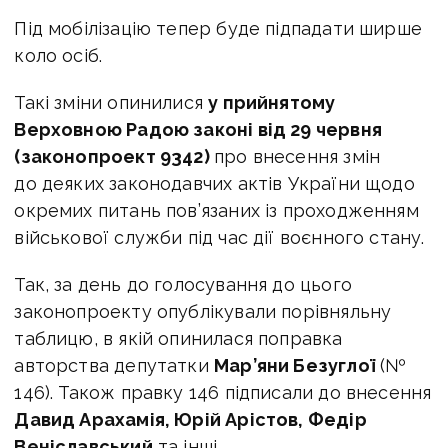
Під мобілізацію тепер буде підпадати ширше
коло осіб.
Такі зміни опинилися
у прийнятому
Верховною Радою законі від 29 червня
(законопроект 9342)
про внесення змін
до деяких законодавчих актів України щодо
окремих питань пов’язаних із проходженням
військової служби під час дії воєнного стану.
Так, за день до голосування до цього
законопроекту опублікували порівняльну
таблицю, в якій опинилася поправка
авторства депутатки
Мар’яни Безуглої
(№
146). Також правку 146 підписали до внесення
Давид
Арахамія, Юрій Арістов, Федір
Веніславський
та інші.