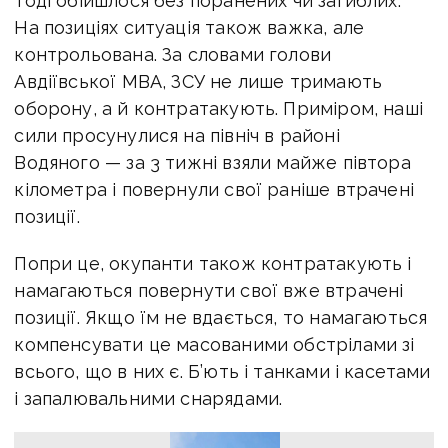
тоді обійшлося без поранених чи загиблих.
На позиціях ситуація також важка, але
контрольована. За словами голови
Авдіївської МВА, ЗСУ не лише тримають
оборону, а й контратакують. Приміром, наші
сили просунулися на північ в районі
Водяного — за 3 тижні взяли майже півтора
кілометра і повернули свої раніше втрачені
позиції.
Попри це, окупанти також контратакують і
намагаються повернути свої вже втрачені
позиції. Якщо їм не вдається, то намагаються
компенсувати це масованими обстрілами зі
всього, що в них є. Б’ють і танками і касетами
і запалювальними снарядами.