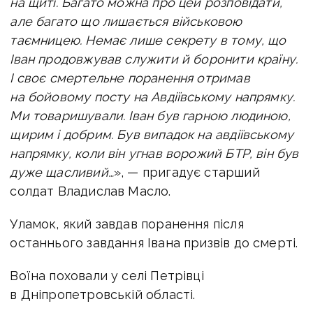
на щиті. Багато можна про цей розповідати,
але багато що лишається військовою
таємницею. Немає лише секрету в тому, що
Іван продовжував служити й боронити країну.
І своє смертельне поранення отримав
на бойовому посту на Авдіївському напрямку.
Ми товаришували. Іван був гарною людиною,
щирим і добрим. Був випадок на авдіївському
напрямку, коли він угнав ворожий БТР, він був
дуже щасливий…
», — пригадує старший
солдат Владислав Масло.
Уламок, який завдав поранення після
останнього завдання Івана призвів до смерті.
Воїна поховали у селі Петрівці
в Дніпропетровській області.