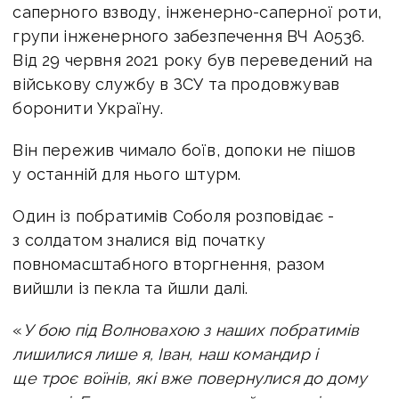
саперного взводу, інженерно-саперної роти,
групи інженерного забезпечення ВЧ А0536.
Від
29 червня 2021 року був переведений на
військову службу в ЗСУ та продовжував
боронити Україну.
Він пережив чимало боїв, допоки не пішов
у останній для нього штурм.
Один із побратимів Соболя розповідає -
з солдатом зналися від початку
повномасштабного вторгнення, разом
вийшли із пекла та йшли далі.
«
У бою під Волновахою з наших побратимів
лишилися лише я, Іван, наш командир і
ще троє воїнів, які вже повернулися до дому