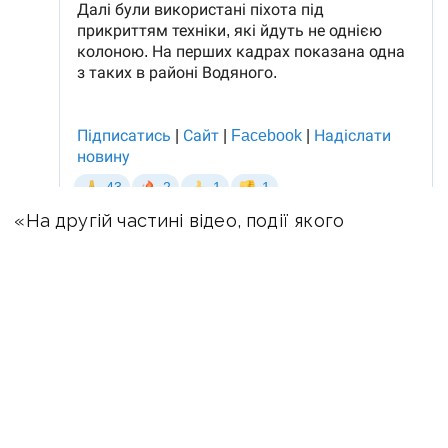
«На другій частині відео, події якого
відбуваються скоріше за все в районі
Красногорівки — штурм великою кількістю
особового складу з-поміж м’яса, які ведуть
штурм в стилі своїх предків з совка, атакуючи
великою групою по полю. Вогневе ураження
наносилося з боку українських бійців
миттєво, — повідомили в DeepState. —
Дуже
важкі бої продовжуються, деталі будуть