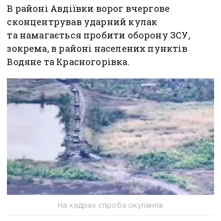
В районі Авдіївки ворог вчергове
сконцентрував ударний кулак
та намагається пробити оборону ЗСУ,
зокрема, в районі населених пунктів
Водяне та Красногорівка.
На кадрах спроба окупантів