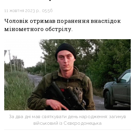
11 жовтня 2023 р., 05:56
Чоловік отримав поранення внаслідок
мінометного обстрілу.
За два дні мав святкувати день народження: загинув
військовий із Сєвєродонецька