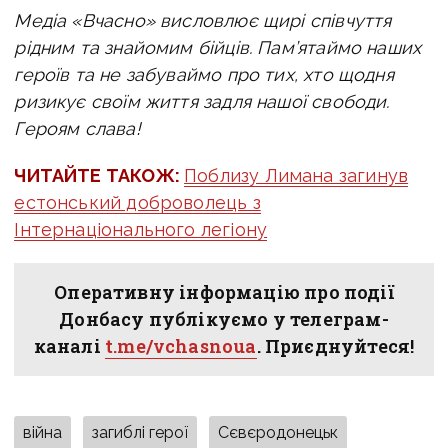
Медіа «Вчасно» висловлює щирі співчуття
рідним та знайомим бійців. Пам’ятаймо наших
героїв та не забуваймо про тих, хто щодня
ризикує своїм життя задля нашої свободи.
Героям слава!
ЧИТАЙТЕ ТАКОЖ:
Поблизу Лимана загинув
естонський доброволець з
Інтернаціонального легіону
Оперативну інформацію про події
Донбасу публікуємо у телеграм-
каналі
t.me/vchasnoua
. Приєднуйтеся!
війна
загиблі герої
Сєвєродонецьк