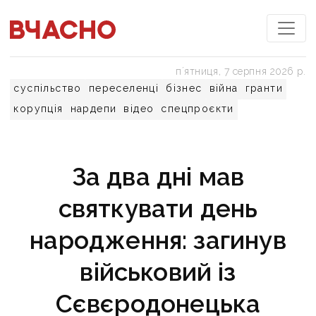
пʼятниця, 7 серпня 2026 р.
суспільство
переселенці
бізнес
війна
гранти
корупція
нардепи
відео
спецпроєкти
За два дні мав
святкувати день
народження: загинув
військовий із
Сєвєродонецька