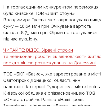
На торгах єдиним конкурентом переможця
було київське ТОВ «Лайт стоун»
Володимира Гусєва, яке запропонувало вищу
суму — 18,65 млн грн. Очікувана вартість
склала 18,73 млн грн. Фірми не торгувалися
під час аукціону.
ЧИТАЙТЕ: ВІДЕО. Зірвані строки
та невиконані роботи: як відновлюють житло
поряд з лінією розмежування на Донеччині
ТОВ «БКГ «Базис», яке зареєстроване в місті
Святогірськ Донецької області, нині
належить Катерині Тудорашку з міста Ірпінь
Київської обл., яка є співзасновницею ТОВ
«Омега строй +». Раніше «Наші гроші.
Запоріжжя» відносили «Базис» до сфери