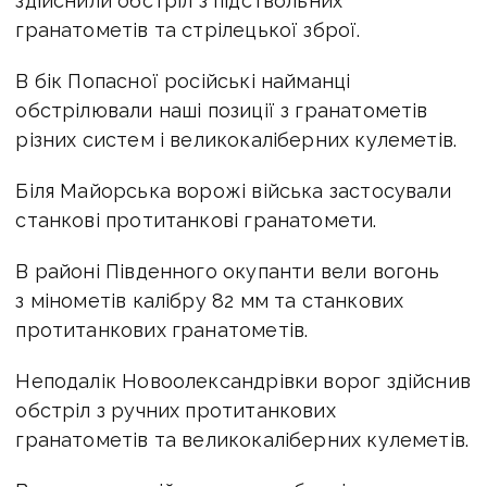
здійснили обстріл з підствольних
гранатометів та стрілецької зброї.
В бік Попасної російські найманці
обстрілювали наші позиції з гранатометів
різних систем і великокаліберних кулеметів.
Біля Майорська ворожі війська застосували
станкові протитанкові гранатомети.
В районі Південного окупанти вели вогонь
з мінометів калібру 82 мм та станкових
протитанкових гранатометів.
Неподалік Новоолександрівки ворог здійснив
обстріл з ручних протитанкових
гранатометів та великокаліберних кулеметів.