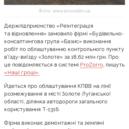
Фото: www.slovoidilo.ua
Держпідприємство «Реінтеграція
та відновлення» замовило фірмі «Будівельно-
консалтингова група «Базис» виконання
робіт по облаштуванню контрольного пункту
в’їзду-виїзду «Золоте» за 18,62 млн грн. Про
це повідомляється в системі
ProZorro
, пишуть
«Наші гроші».
Йдеться про облаштування КПВВ на лінії
розмежування в місті Золоте Луганської
області, ділянка автодороги загального
користування Т-1316.
Фірма виконає демонтажні та земляні