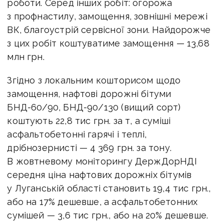
роботи. Серед інших робіт: огорожа
з профнастилу, замощення, зовнішні мережі
ВК, благоустрій сервісної зони. Найдорожче
з цих робіт коштуватиме замощення — 13,68
млн грн.
Згідно з локальним кошторисом щодо
замощення, нафтові дорожні бітуми
БНД-60/90, БНД-90/130 (вищий сорт)
коштують 22,8 тис грн. за т, а суміші
асфальтобетонні гарячі і теплі,
дрібнозернисті — 4 369 грн. за тону.
В жовтневому моніторингу ДержДорНДІ
середня ціна нафтових дорожніх бітумів
у Луганській області становить 19,4 тис грн.,
або на 17% дешевше, а асфальтобетонних
сумішей — 3,6 тис грн., або на 20% дешевше.