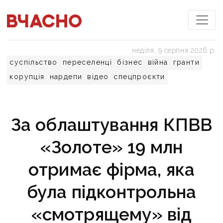
неділя, 9 серпня 2026 р.
суспільство
переселенці
бізнес
війна
гранти
корупція
нардепи
відео
спецпроєкти
За облаштування КПВВ
«Золоте» 19 млн
отримає фірма, яка
була підконтрольна
«смотрящему» від