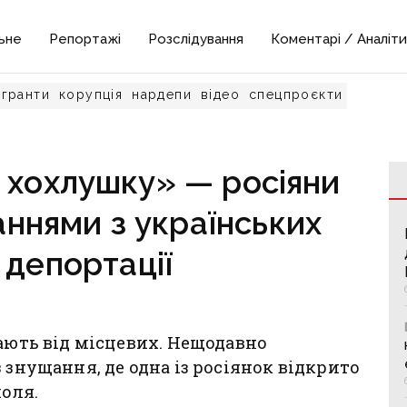
ьне
Репортажі
Розслідування
Коментарі / Аналіти
гранти
корупція
нардепи
відео
спецпроєкти
 хохлушку» — росіяни
ннями з українських
 депортації
пають від місцевих. Нещодавно
 знущання, де одна із росіянок відкрито
поля.