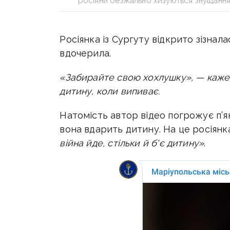
росіяни безжально хизуються знущання
Росіянка із Сургуту відкрито зізнала
вдочерила.
«Забирайте свою хохлушку», — каже 
дитину, коли випиває.
Натомість автор відео погрожує п’я
вона вдарить дитину. На це росіянка
війна йде, стільки й б'є дитину»
.