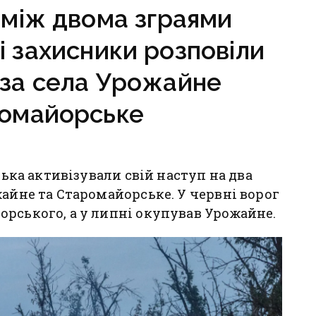
к між двома зграями
і захисники розповіли
 за села Урожайне
ромайорське
ська активізували свій наступ на два
жайне та Старомайорське. У червні ворог
рського, а у липні окупував Урожайне.