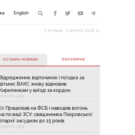
ка
English
пʼятниця, 7 серпня 2026 р.
ОСТАННІ НОВИНИ
ПОПУЛЯРНE
Відрядження, відпочинок і поїздка за
дітьми: ВАКС знову відмовив
Кириленкам у виїзді за кордон
6 серпня, 14:00
Працював на ФСБ і наводив вогонь
на позиції ЗСУ: священника Покровської
єпархії засудили до 15 років
6 серпня, 13:53