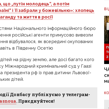
, що „путін молодець“, а потім
В
їні“ і її забрали у божевільню»: хлопець
аганду та життя в росії
остями Національного інформаційного бюро
ення російські агенти примусово вивезли
ння відбувалося, як всередині окупованих
 навіть в Південну Осетію
ітей на рідну землю, але досі багато кого
ку Міжнародний кримінальний суд у Гаазі
Ч
 президента рф із прав дитини Львової-
с
ьких дітей.
м
К
одії Донбасу публікуємо у телеграм-
hasnoua
. Приєднуйтеся!