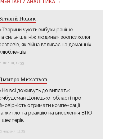
МЕНТАРІ / АНАЛІТИКА
Віталій Новик
«Тварини чують вибухи раніше
та сильніше, ніж людина»: зоопсихолог
розповів, як війна впливає на домашніх
улюбленців
31 липня, 12:33
Дмитро Михальов
«Не всі доживуть до виплат»:
омбудсман Донецької області про
ймовірність отримати компенсації
за житло та реакцію на виселення ВПО
з шелтерів
16 червня, 11:39