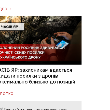
ІДЕО
АСІВ ЯР: захисникам вдається
кидати посилки з дронів
аксимально близько до позицій
ОРОТКО
Генштаб підтвердив ураження двох