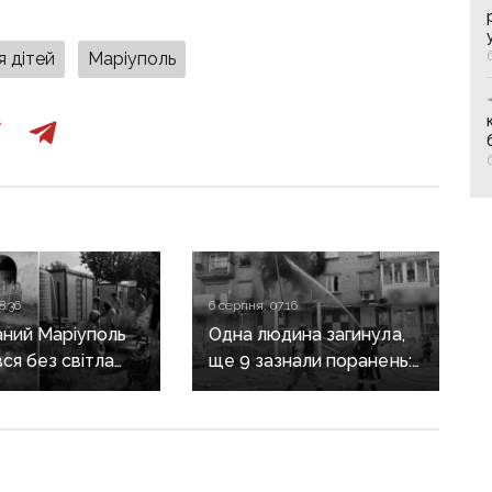
я дітей
Маріуполь
8:36
6 серпня, 07:16
ний Маріуполь
Одна людина загинула,
ся без світла
ще 9 зазнали поранень:
після нічних
воєнні злочини
рф на Донеччині