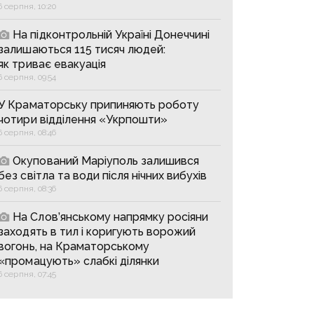
6 серпня, 10:20
На підконтрольній Україні Донеччині
залишаються 115 тисяч людей:
як триває евакуація
6 серпня, 09:54
У Краматорську припиняють роботу
чотири відділення «Укрпошти»
6 серпня, 08:46
Окупований Маріуполь залишився
без світла та води після нічних вибухів
6 серпня, 08:36
На Слов’янському напрямку росіяни
заходять в тил і коригують ворожий
вогонь, на Краматорському
«промацують» слабкі ділянки
6 серпня, 07:45