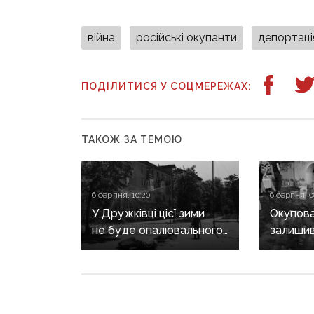
війна
російські окупанти
депортаці
ПОДІЛИТИСЯ У СОЦМЕРЕЖАХ:
ТАКОЖ ЗА ТЕМОЮ
6 серпня, 10:20
6 серпня, 0
У Дружківці цієї зими
Окупова
не буде опалювального
залишив
сезону: фронт
та води 
наближається,
вибухів
інфраструктура
критично зруйнована