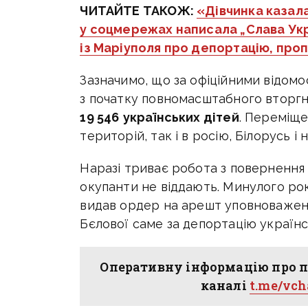
ЧИТАЙТЕ ТАКОЖ:
«Дівчинка казала
у соцмережах написала „Слава Укра
із Маріуполя про депортацію, проп
Зазначимо, що за офіційними відом
з початку повномасштабного вторгн
19 546
українських дітей
. Переміще
територій, так і в росію, Білорусь і
Наразі триває робота з повернення д
окупанти не віддають. Минулого ро
видав ордер на арешт уповноважена
Бєлової саме за депортацію українс
Оперативну інформацію про п
каналі
t.me/vc