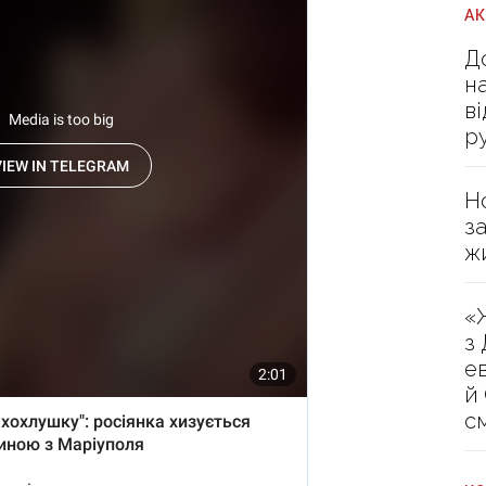
А
Д
н
в
р
Н
з
ж
«
з
е
й
с