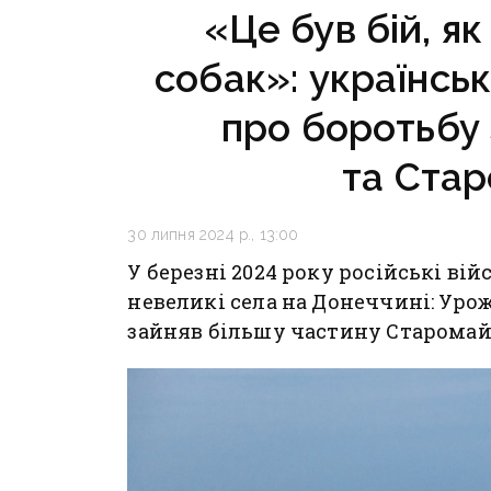
«Це був бій, я
собак»: українськ
про боротьбу
та Ста
30 липня 2024 р., 13:00
У березні 2024 року російські вій
невеликі села на Донеччині: Уро
зайняв більшу частину Старомайо