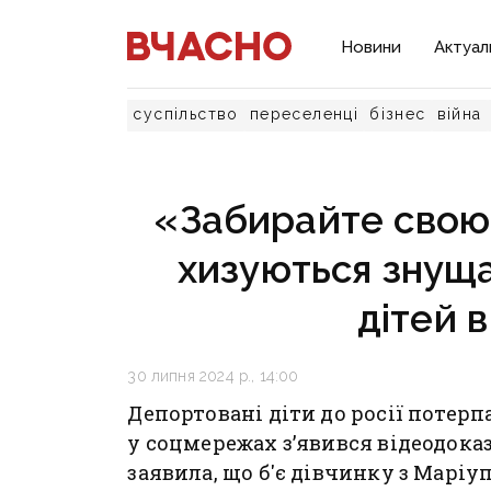
Новини
Актуал
суспільство
переселенці
бізнес
війна
«Забирайте свою
хизуються знуща
дітей в
30 липня 2024 р., 14:00
Депортовані діти до росії потер
у соцмережах з’явився відеодоказ
заявила, що б'є дівчинку з Маріу