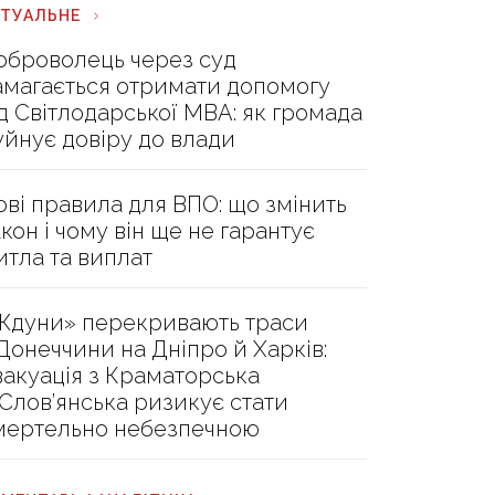
КТУАЛЬНЕ
оброволець через суд
амагається отримати допомогу
ід Світлодарської МВА: як громада
уйнує довіру до влади
ові правила для ВПО: що змінить
акон і чому він ще не гарантує
итла та виплат
Ждуни» перекривають траси
 Донеччини на Дніпро й Харків:
вакуація з Краматорська
 Слов’янська ризикує стати
мертельно небезпечною