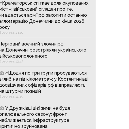
«Краматорськ спіткає доля окупованих
міст»: військовий оглядач про те,
чи вдасться армії рф захопити останню
агломерацію Донеччини до кінця 2026
року
6 серпня, 13:20
Черговий воєнний злочин рф:
на Донеччині розстріляли українського
військовополоненого
6 серпня, 12:43
«Щодня по три групи просуваються
вглиб на пів кілометра»: у Костянтинівці
досвідчених офіцерів рф відправляють
на штурми позицій
6 серпня, 11:35
У Дружківці цієї зими не буде
опалювального сезону: фронт
наближається, інфраструктура
критично зруйнована