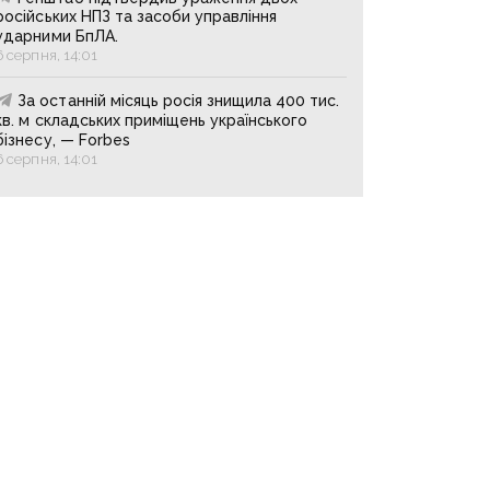
російських НПЗ та засоби управління
ударними БпЛА.
6 серпня, 14:01
За останній місяць росія знищила 400 тис.
кв. м складських приміщень українського
бізнесу, — Forbes
6 серпня, 14:01