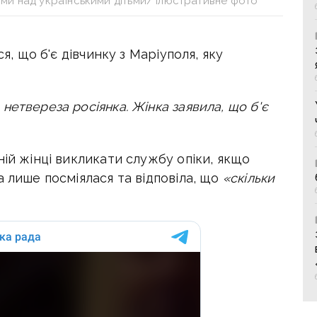
ми над українськими дітьми/ Ілюстративне фото
ся, що б'є дівчинку з Маріуполя, яку
нетвереза росіянка. Жінка заявила, що
б'є
ній жінці викликати службу опіки, якщо
 лише посміялася та відповіла, що
«скільки