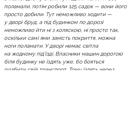
поламали, потім робили 125 садок — вони його
просто добили. Тут неможливо ходити —
у дворі бруд, а під будинком по дорозі
неможливо йти ні з коляскою, ні просто так,
оскільки самі ями замість покриття, можна
ноги поламати. У дворі немає світла
на жодному під'їзді. Власники машин дорогою
біля будинку не їздять уже, бо бояться
розбити свій транспорт. Тому їздять через
двір, де тепер купа бруду й проїжджа
частина»
, — скаржиться Ірина.
Очікуваний ремонт доріг, який окупанти
оголосили по всьому місту, не відбувся ані
у 2022, ані у 2023 році, ані торік. Хоча дорога
відома своїми ямами у всьому Маріуполі -
зазвичай її називають «непроїзною», а тому