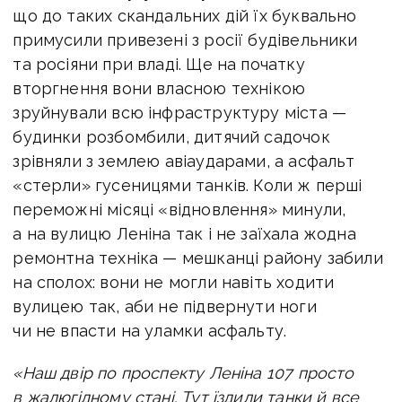
що до таких скандальних дій їх буквально
примусили привезені з росії будівельники
та росіяни при владі. Ще на початку
вторгнення вони власною технікою
зруйнували всю інфраструктуру міста —
будинки розбомбили, дитячий садочок
зрівняли з землею авіаударами, а асфальт
«стерли» гусеницями танків. Коли ж перші
переможні місяці «відновлення» минули,
а на вулицю Леніна так і не заїхала жодна
ремонтна техніка — мешканці району забили
на сполох: вони не могли навіть ходити
вулицею так, аби не підвернути ноги
чи не впасти на уламки асфальту.
«Наш двір по проспекту Леніна 107 просто
в жалюгідному стані. Тут їздили танки й все