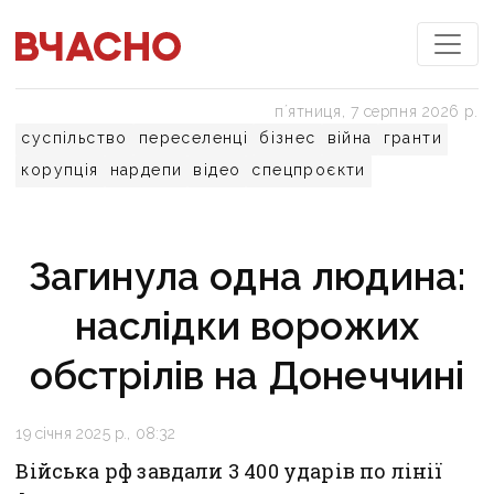
пʼятниця, 7 серпня 2026 р.
суспільство
переселенці
бізнес
війна
гранти
корупція
нардепи
відео
спецпроєкти
Загинула одна людина:
наслідки ворожих
обстрілів на Донеччині
19 січня 2025 р., 08:32
Війська рф завдали 3 400 ударів по лінії