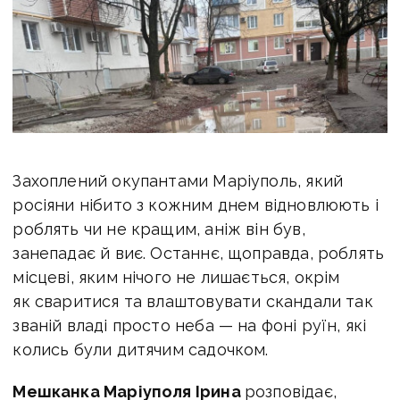
Захоплений окупантами Маріуполь, який
росіяни нібито з кожним днем відновлюють і
роблять чи не кращим, аніж він був,
занепадає й виє. Останнє, щоправда, роблять
місцеві, яким нічого не лишається, окрім
як сваритися та влаштовувати скандали так
званій владі просто неба — на фоні руїн, які
колись були дитячим садочком.
Мешканка Маріуполя Ірина
розповідає,