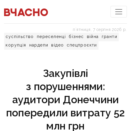
пʼятниця, 7 серпня 2026 р.
суспільство
переселенці
бізнес
війна
гранти
корупція
нардепи
відео
спецпроєкти
Закупівлі
з порушеннями:
аудитори Донеччини
попередили витрату 52
млн грн