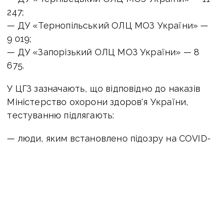
247;
— ДУ «Тернопільський ОЛЦ МОЗ України» —
9 019;
— ДУ «Запорізький ОЛЦ МОЗ України» — 8
675.
У ЦГЗ зазначають, що відповідно до наказів
Міністерство охорони здоров'я України,
тестуванню підлягають:
— люди, яким встановлено підозру на COVID-
19;
— люди, які контактували із пацієнтом
з підтвердженим COVID-19;
— пацієнти із пневмонією;
— медпрацівники (кожних 5 днів);
— пацієнти, що одужали (для зняття діагнозу).