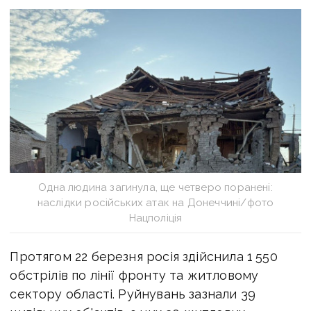
Одна людина загинула, ще четверо поранені:
наслідки російських атак на Донеччині/фото
Нацполіція
Протягом 22 березня росія здійснила 1 550
обстрілів по лінії фронту та житловому
сектору області.
Руйнувань зазнали 39