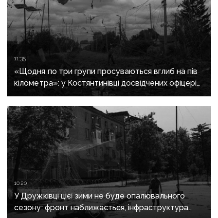
11:35
«Щодня по три групи просуваються вглиб на пів
кілометра»: у Костянтинівці досвідчених офіцерів
рф відправляють на штурми позицій
10:20
У Дружківці цієї зими не буде опалювального
сезону: фронт наближається, інфраструктура