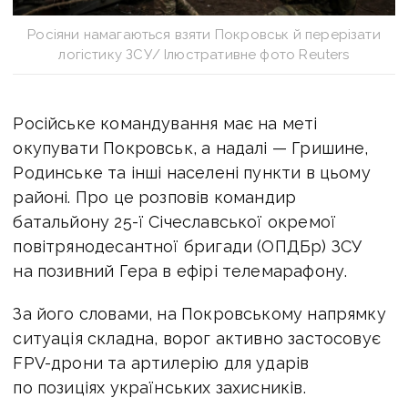
Росіяни намагаються взяти Покровськ й перерізати
логістику ЗСУ/ Ілюстративне фото Reuters
Російське командування має на меті
окупувати Покровськ, а надалі — Гришине,
Родинське та інші населені пункти в цьому
районі. Про це розповів командир
батальйону 25-ї Січеславської окремої
повітрянодесантної бригади (ОПДБр) ЗСУ
на позивний Гера в ефірі телемарафону.
За його словами, на Покровському напрямку
ситуація складна, ворог активно застосовує
FPV-дрони та артилерію для ударів
по позиціях українських захисників.