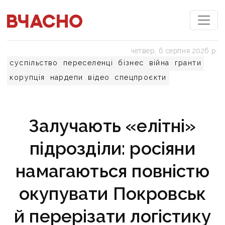
четвер, 6 серпня 2026 р.
суспільство
переселенці
бізнес
війна
гранти
корупція
нардепи
відео
спецпроєкти
Залучають «елітні»
підрозділи: росіяни
намагаються повністю
окупувати Покровськ
й перерізати логістику