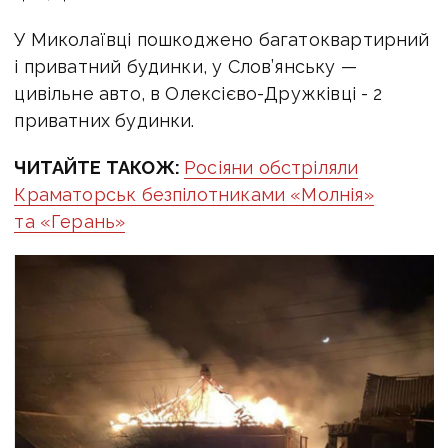
У Миколаївці пошкоджено багатоквартирний
і приватний будинки, у Слов’янську —
цивільне авто, в Олексієво-Дружківці - 2
приватних будинки.
ЧИТАЙТЕ ТАКОЖ:
Росіяни обстріляли
Краматорськ безпілотниками «Молнія»
та «Герань»