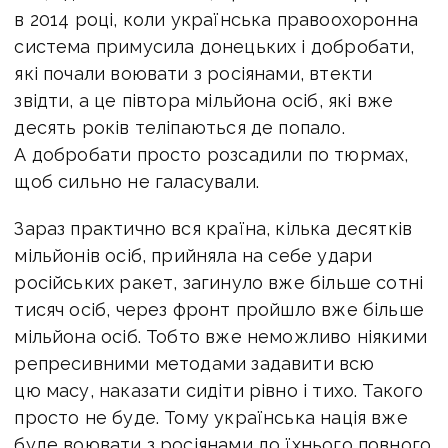
в 2014 році, коли українська правоохоронна
система примусила донецьких і добробати,
які почали воювати з росіянами, втекти
звідти, а це півтора мільйона осіб, які вже
десять років теліпаються де попало.
А добробати просто розсадили по тюрмах,
щоб сильно не галасували.
Зараз практично вся країна, кілька десятків
мільйонів осіб, прийняла на себе удари
російських ракет, загинуло вже більше сотні
тисяч осіб, через фронт пройшло вже більше
мільйона осіб. Тобто вже неможливо ніякими
репресивними методами задавити всю
цю масу, наказати сидіти рівно і тихо. Такого
просто не буде. Тому українська нація вже
буде воювати з росіянами до їхнього повного