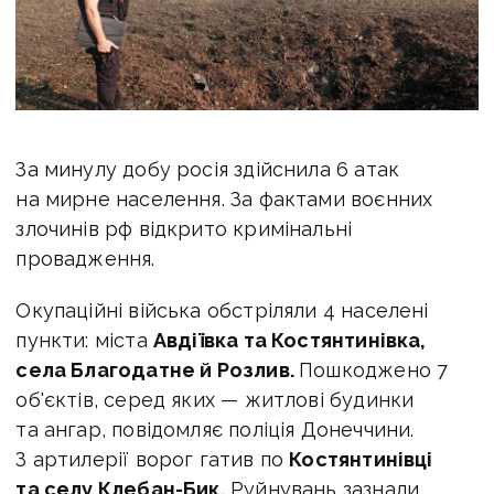
За минулу добу росія здійснила 6 атак
на мирне населення. За фактами воєнних
злочинів рф відкрито кримінальні
провадження.
Окупаційні війська обстріляли 4 населені
пункти: міста
Авдіївка та Костянтинівка,
села Благодатне й Розлив.
Пошкоджено 7
об'єктів, серед яких — житлові будинки
та ангар, повідомляє поліція Донеччини.
З артилерії ворог гатив по
Костянтинівці
та селу Клебан-Бик.
Руйнувань зазнали