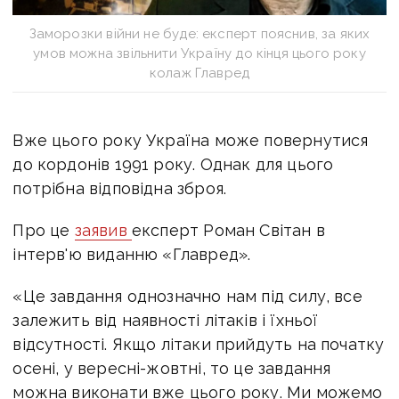
Заморозки війни не буде: експерт пояснив, за яких
умов можна звільнити Україну до кінця цього року
колаж Главред
Вже цього року Україна може повернутися
до кордонів 1991 року. Однак для цього
потрібна відповідна зброя.
Про це
заявив
експерт Роман Світан в
інтерв'ю виданню «Главред».
«Це завдання однозначно нам під силу, все
залежить від наявності літаків і їхньої
відсутності. Якщо літаки прийдуть на початку
осені, у вересні-жовтні, то це завдання
можна виконати вже цього року. Ми можемо