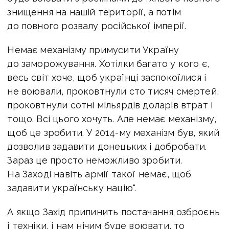
знищення на нашій території, а потім
до повного розвалу російської імперії.
Немає механізму примусити Україну
до заморожування. Хотілки багато у кого є,
весь світ хоче, щоб українці заспокоїлися і
не воювали, проковтнули сто тисяч смертей,
проковтнули сотні мільярдів доларів втрат і
тощо. Всі цього хочуть. Але немає механізму,
щоб це зробити. У 2014-му механізм був, який
дозволив задавити донецьких і добробати.
Зараз це просто неможливо зробити.
На Заході навіть армії такої немає, щоб
задавити українську націю".
А якщо Захід припинить постачання озброєнь
і техніки, і нам нічим буде воювати, то