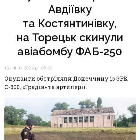
Авдіївку
та Костянтинівку,
на Торецьк скинули
авіабомбу ФАБ-250
15 липня 2023 р., 08:42
Окупанти обстріляли Донеччину із ЗРК
С-300, «Градів» та артилерії.