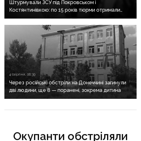
Штурмували ЗСУ під Покровськом і
Костянтинівкою: по 15 років тюрми отримали
десятеро бойовиків, які воювали на боці рф
4 серпня, 06:39
Через російські обстріли на Донеччині загинули
дві людини, ще 8 — поранені, зокрема дитина
Окупанти обстріляли