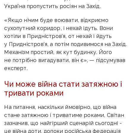
Україна
пропустить росіян на Захід.
«Якщо нічим буде воювати, відкриємо
сухопутний коридор, і нехай ідуть. Вони
хотіли в Придністров'я, от нехай і йдуть
у Придністров'я, а потім подивимося на Захід.
Механізм простий, як кут будинку. Його
не потрібно вигадувати, він є», — підсумував
експерт.
Чи може війна стати затяжною і
тривати роками
На питання, наскільки ймовірно, що війна
стане затяжною і триватиме роками, Світан
зазначив, що н
айгірший сценарій сьогодні -
це війна доти, допоки російська федерація