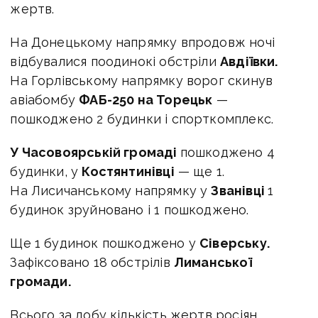
жертв.
На Донецькому напрямку впродовж ночі
відбувалися поодинокі обстріли
Авдіївки.
На Горлівському напрямку ворог скинув
авіабомбу
ФАБ-250 на Торецьк
—
пошкоджено 2 будинки і спорткомплекс.
У Часовоярській громаді
пошкоджено 4
будинки, у
Костянтинівці
— ще 1.
На Лисичанському напрямку у
Званівці
1
будинок зруйновано і 1 пошкоджено.
Ще 1 будинок пошкоджено у
Сіверську.
Зафіксовано 18 обстрілів
Лиманської
громади.
Всього за добу кількість жертв росіян