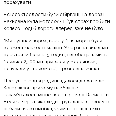
порахувати.
Всі електродроти були обірвані, на дорозі
накидана купа мотлоху - і був страх пробити
колесо. Тоді б дороги вперед вже не було.
“Ми рушили через дорогу біля моря і були
вражені кількості машин. У черзі на виїзд ми
простояли більше 5 годин, під обстрілами та
близько 23:00 ми приїхали у Бердянськ,
ночували у знайомого”, - розповіла жінка.
Наступного дня родині вдалося доїхати до
Запоріжжя, при чому найбільше
запам’яталось мінне поле в районі Василівки.
Велика черга, яка ледве рухалась, дозволяла
побачити автомобілі, яким не пощастило
доїхати до пункту призначення, бо вони