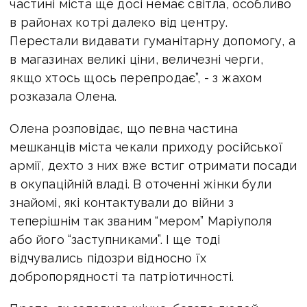
частині міста ще досі немає світла, особливо
в районах котрі далеко від центру.
Перестали видавати гуманітарну допомогу, а
в магазинах великі ціни, величезні черги,
якщо хтось щось перепродає”, - з жахом
розказала Олена.
Олена розповідає, що певна частина
мешканців міста чекали приходу російської
армії, дехто з них вже встиг отримати посади
в окупаційній владі. В оточенні жінки були
знайомі, які контактували до війни з
теперішнім так званим “мером” Маріуполя
або його “заступниками”. І ще тоді
відчувались підозри відносно їх
добропорядності та патріотичності.