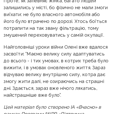
Проте, як запевняє жінка, багато людей
залишились у місті, бо фізично не мали змоги
виїхати: не було власного автомобіля або
його було втрачено по дорозі. Хтось боїться
потрапити на так звану фільтрацію, тому
змушений переховуватись у самій окупації.
Найголовніші уроки війни Олені вже вдалося
засвоїти: “Маємо велику силу адаптуватись
до всього - і тих умовах, в котрих треба було
вижити, і в умовах оновленого життя. Зараз
відчуваю велику внутрішню силу, котра дає
змогу жити далі, не озираючись на страшні
дні. Здається, зараз вже нічого лякатись,
найстрашніше вже було”.
Цей матеріал було створено ІА «Вчасно» в
рамках Програми IWPR «Підтримка