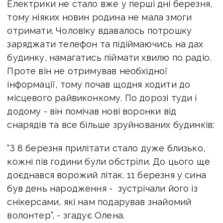
Електрики не стало вже у перші дні березня,
тому ніяких новин родина не мала змоги
отримати. Чоловіку вдавалось потрошку
заряджати телефон та підіймаючись на дах
будинку, намагатись піймати хвилю по радіо.
Проте він не отримував необхідної
інформації, тому почав щодня ходити до
місцевого райвиконкому. По дорозі туди і
додому - він помічав нові воронки від
снарядів та все більше зруйнованих будинків:
“З 8 березня прилітати стало дуже близько,
кожні пів години були обстріли. До цього ще
доєднався ворожий літак. 11 березня у сина
був день народження - зустрічали його із
снікерсами, які нам подарував знайомий
волонтер”, - згадує Олена.