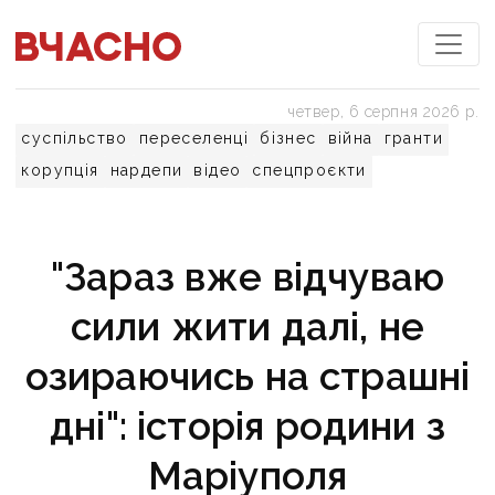
четвер, 6 серпня 2026 р.
суспільство
переселенці
бізнес
війна
гранти
корупція
нардепи
відео
спецпроєкти
"Зараз вже відчуваю
сили жити далі, не
озираючись на страшні
дні": історія родини з
Маріуполя