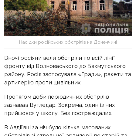
Насідки російських обстрілів на Донеччині
Вночі росіяни вели обстріли по всій лінії
фронту від Волноваського до Бахмутського
району. Росія застосувала «Гради», ракети та
артилерію проти цивільних.
Протягом доби періодичних обстрілів
зазнавав Вугледар. Зокрема, один із них
прийшовся у школу. Без постраждалих.
В Авдіївці за ніч було кілька масованих
обстрілів зі ствольної артилерії по старій та