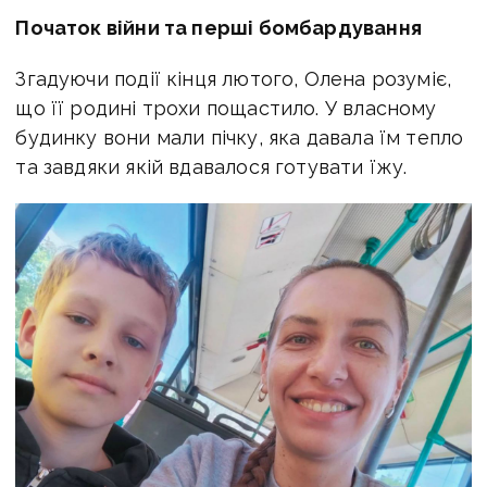
Початок війни та перші бомбардування
Згадуючи події кінця лютого, Олена розуміє,
що її родині трохи пощастило. У власному
будинку вони мали пічку, яка давала їм тепло
та завдяки якій вдавалося готувати їжу.