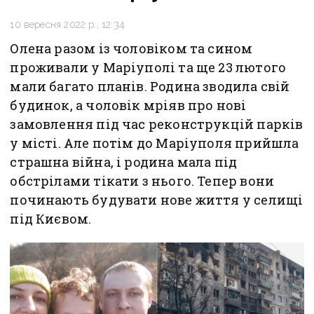
10 вересня 2022 р., 12:34
Олена разом із чоловіком та сином
проживали у Маріуполі та ще 23 лютого
мали багато планів. Родина зводила свій
будинок, а чоловік мріяв про нові
замовлення під час реконструкцій парків
у місті. Але потім до Маріуполя прийшла
страшна війна, і родина мала під
обстрілами тікати з нього. Тепер вони
починають будувати нове життя у селищі
під Києвом.