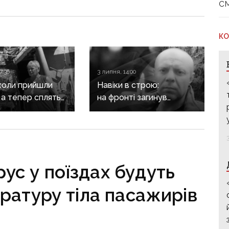
с
КО
7:36
3 липня, 14:00
 коли прийшли
Навіки в строю:
, а тепер сплять
на фронті загинув
ах: як сьогодні
військовий з Донеччини
ть на руїнах
Геннадій Отрощенко
ного Вугледара
 двох десятків
ус у поїздах будуть
ратуру тіла пасажирів