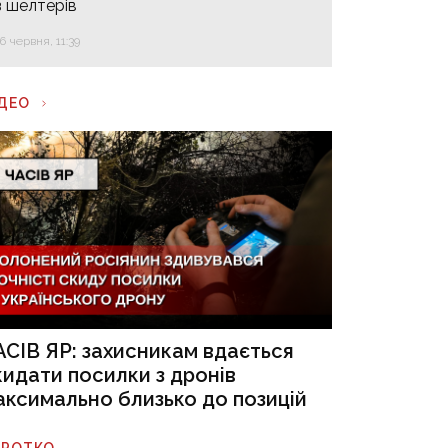
з шелтерів
16 червня, 11:39
ІДЕО
АСІВ ЯР: захисникам вдається
кидати посилки з дронів
аксимально близько до позицій
ОРОТКО