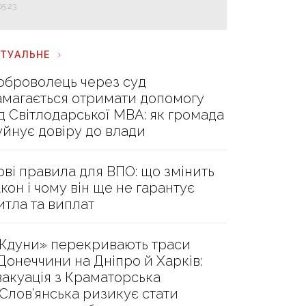
05:23
КТУАЛЬНЕ
оброволець через суд
амагається отримати допомогу
ід Світлодарської МВА: як громада
уйнує довіру до влади
ові правила для ВПО: що змінить
акон і чому він ще не гарантує
итла та виплат
Ждуни» перекривають траси
 Донеччини на Дніпро й Харків:
вакуація з Краматорська
 Слов’янська ризикує стати