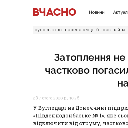
Новини
Актуал
суспільство
переселенці
бізнес
війна
Затоплення не 
частково погаси
на
28 лютого 2020 р., 10:26
У Вугледарі на Донеччині підпр
«Південнодонбаське № 1», яке сь
відключити від струму, частково