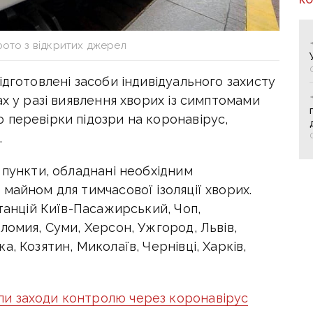
фото з відкритих джерел
ідготовлені засоби індивідуального захисту
ах у разі виявлення хворих із симптомами
 перевірки підозри на коронавірус,
.
 пункти, обладнані необхідним
майном для тимчасової ізоляції хворих.
станцій Київ-Пасажирський, Чоп,
ломия, Суми, Херсон, Ужгород, Львів,
, Козятин, Миколаїв, Чернівці, Харків,
и заходи контролю через коронавірус