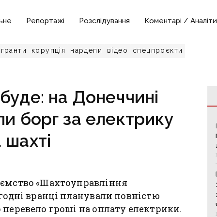
ьне
Репортажі
Розслідування
Коментарі / Аналіти
гранти
корупція
нардепи
відео
спецпроєкти
буде: на Донеччині
ли борг за електрику
 шахті
иємство «Шахтоуправління
огодні вранці планували повністю
 перевело гроші на оплату електрики.