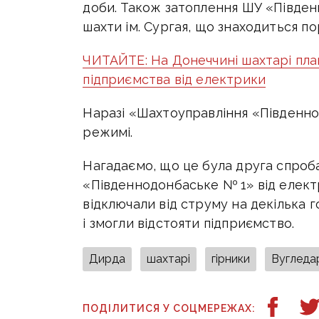
доби. Також затоплення ШУ «Півден
шахти ім. Сургая, що знаходиться по
ЧИТАЙТЕ: На Донеччині шахтарі пл
підприємства від електрики
Наразі «Шахтоуправління «Південн
режимі.
Нагадаємо, що це була друга спроб
«Південнодонбаське № 1» від елект
відключали від струму на декілька 
і змогли відстояти підприємство.
Дирда
шахтарі
гірники
Вугледа
ПОДІЛИТИСЯ У СОЦМЕРЕЖАХ: