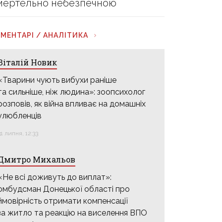
мертельно небезпечною
МЕНТАРІ / АНАЛІТИКА
Віталій Новик
«Тварини чують вибухи раніше
та сильніше, ніж людина»: зоопсихолог
розповів, як війна впливає на домашніх
улюбленців
31 липня, 12:33
Дмитро Михальов
«Не всі доживуть до виплат»:
омбудсман Донецької області про
ймовірність отримати компенсації
за житло та реакцію на виселення ВПО