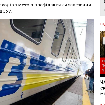
аходів з метою профілактики завезення
nCoV.
В
Ч
с
м
К