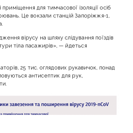
і приміщення для тимчасової ізоляції осіб
ювань. Це вокзали станцій Запоріжжя-1,
а.
ження вірусу на шляху слідування поїздів
ури тіла пасажирів», — йдеться
раторів, 25 тис. оглядових рукавичок, понад
уповуються антисептик для рук,
ти.