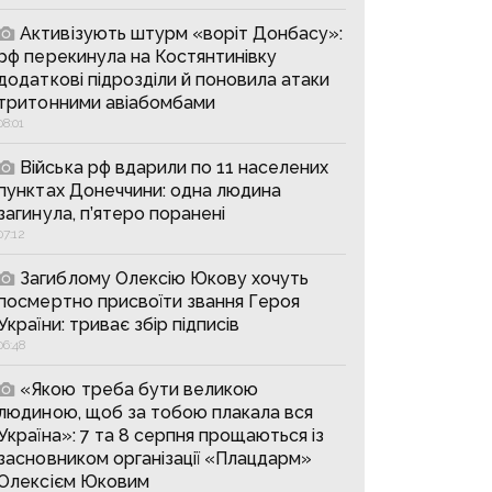
Активізують штурм «воріт Донбасу»:
рф перекинула на Костянтинівку
додаткові підрозділи й поновила атаки
тритонними авіабомбами
08:01
Війська рф вдарили по 11 населених
пунктах Донеччини: одна людина
загинула, п’ятеро поранені
07:12
Загиблому Олексію Юкову хочуть
посмертно присвоїти звання Героя
України: триває збір підписів
06:48
«Якою треба бути великою
людиною, щоб за тобою плакала вся
Україна»: 7 та 8 серпня прощаються із
засновником організації «Плацдарм»
Олексієм Юковим