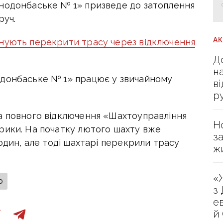
нодонбаське № 1» призведе до затоплення
руч.
А
анують перекрити трасу через відключення
Д
н
одонбаське № 1» працює у звичайному
в
р
а повного відключення «Шахтоуправління
Н
рики. На початку лютого шахту вже
з
годин, але тоді шахтарі перекрили трасу
ж
«
р
з
е
й