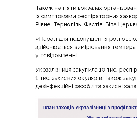
Також на п’яти вокзалах організован
із симптомами респіраторних захвор
Рівне, Тернопіль, Фастів, Біла Церкв
«Наразі для недопущення розповсюд
здійснюється вимірювання температ
у повідомленні.
Укрзалізниця закупила 10 тис. респі
1 тис. захисних окулярів. Також зак
дезінфекційні засоби та захисні хала