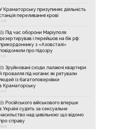
У Краматорську призупиняє діяльність
станція переливання крові
12:16
Під час оборони Маріуполя
дезертирував і перейшов на бік рф:
прикордоннику з «Азовсталі»
повідомили про підозру
11:03
Зруйновані сходи, палаючі квартири
й провалля під ногами: як рятували
людей із багатоповерхівки
в Краматорську
10:17
Російського військового вперше
в Україні судять за сексуальне
насильство над цивільною: що відомо
про справу
09:05