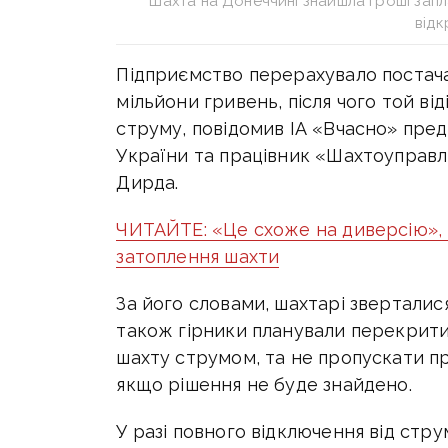
Шахта на Донеччині знайшла гроші запл
від
Підприємство перерахувало постач
мільйони гривень, після чого той від
струму, повідомив ІА «Вчасно» пред
України та працівник «Шахтоуправл
Дирда.
ЧИТАЙТЕ: «Це схоже на диверсію», 
затоплення шахти
За його словами, шахтарі зверталис
також гірники планували перекрити 
шахту струмом, та не пропускати пр
якщо рішення не буде знайдено.
У разі повного відключення від стр