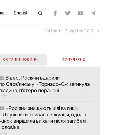
ка
English
пʼятниця, 7 серпня 2026 р.
ОСТАННІ НОВИНИ
ПОПУЛЯРНE
Відео. Росіяни вдарили
по Слов’янську «Торнадо-С»: загинула
людина, п’ятеро поранені
16:27
«Росіяни знищують цілі вулиці»:
з Дружківки триває евакуація, одна з
жінок вирішила виїхати після загибелі
чоловіка
13:05