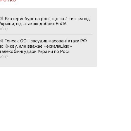
Єкатеринбург на росії, що за 2 тис. км від
України, під атакою добрих БпЛА.
06:17
Генсек ООН засудив масовані атаки РФ
по Києву, але вважає «ескалацією»
далекобійні удари України по Росії
06:17