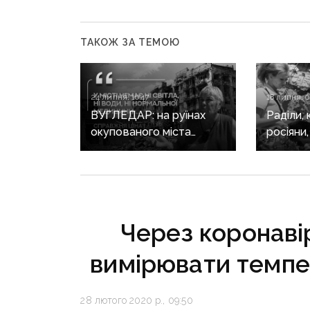
ТАКОЖ ЗА ТЕМОЮ
24 липня, 10:47
18 липня, 0
ВУГЛЕДАР: на руїнах
Раділи,
окупованого міста
росіяни
виживають близько
у підвал
двох десятків людей
виживаю
окупова
близько
людей
Через коронавір
вимірювати темпе
28 лютого 2020 р., 09:50