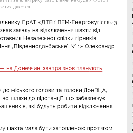
атити за електрику, затоплення не буде / Фото з
критих джерел
альнику ПрАТ «ДТЕК ПЕМ-Енерговугілля» 3
ізвав заявку на відключення шахти від
ставник Незалежної спілки гірників
іння „Південнодонбаське“ № 1» Олександр
— на Донеччині завтра знов планують
я до міського голови та голови ДонВЦА,
всі шляхи до підстанції, що забезпечує
ацівників, які будуть робити відключення,
уму шахта мала бути затопленою протягом