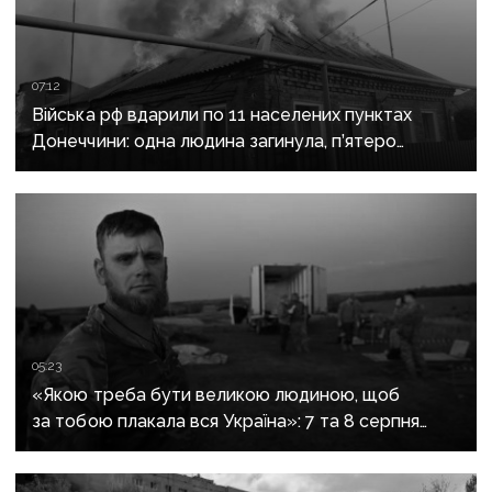
07:12
Війська рф вдарили по 11 населених пунктах
Донеччини: одна людина загинула, п’ятеро
поранені
05:23
«Якою треба бути великою людиною, щоб
за тобою плакала вся Україна»: 7 та 8 серпня
прощаються із засновником організації
«Плацдарм» Олексієм Юковим