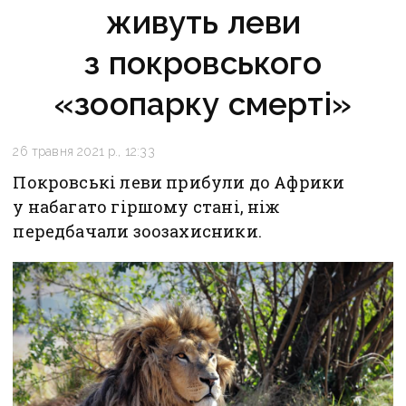
живуть леви
з покровського
«зоопарку смерті»
26 травня 2021 р., 12:33
Покровські леви прибули до Африки
у набагато гіршому стані, ніж
передбачали зоозахисники.