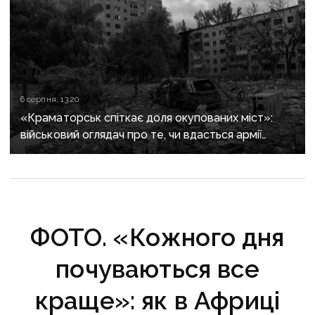
6 серпня, 13:20
«Краматорськ спіткає доля окупованих міст»:
військовий оглядач про те, чи вдасться армії
рф захопити останню агломерацію Донеччини до
кінця 2026 року
ФОТО. «Кожного дня
почуваються все
краще»: як в Африці