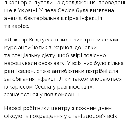
лікарі орієнтували на дослідження, проведені
ще в Україні. У лева Сесіла була виявлена
анемія, бактеріальна шкірна інфекція
та карієс.
«Доктор Колдуелл призначив трьом левам
курс антибіотиків, харчові добавки
та спеціальну дієту, щоб звірі повільно
нарощували свою вагу. У всіх них було кілька
ран і саден, отже антибіотики потрібні для
запобігання інфекції. Ліки також впораються
із карієсом Сесіла у разі інфекції», —
зазначається у повідомленні.
Наразі робітники центру з кожним днем
фіксують покращення у стані здоров’я всіх
трьох левів. Коли звірі остаточно наберуться