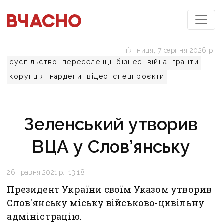
пʼятниця, 7 серпня 2026 р.
суспільство
переселенці
бізнес
війна
гранти
корупція
нардепи
відео
спецпроєкти
Зеленський утворив
ВЦА у Слов’янську
26 травня 2021 р., 13:18
Президент України своїм Указом утворив
Слов'янську міську військово-цивільну
адміністрацію.