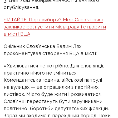
3. Цей Указ набирає чинності з дня його
опублікування.
ЧИТАЙТЕ: Перевибори? Мер Слов’янська
закликає розпустити міськраду і створити
в місті ВЦА
Очільник Слов`янська Вадим Лях
прокоментував створення ВЦА в місті:
«Хвилюватися не потрібно. Для слов`янців
практично нічого не зміниться.
Комендантська година, військові патрулі
на вулицях — це страшилки з партійних
листівок. Місто буде жити і розвиватися.
Слов'янці перестануть бути заручниками
політичної боротьби депутатських фракцій.
Зараз ми входимо в перехідний період. Поки