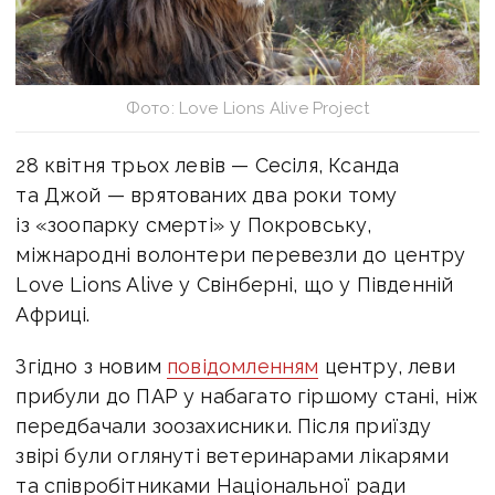
Фото: Love Lions Alive Project
28 квітня трьох левів — Сесіля, Ксанда
та Джой — врятованих два роки тому
із «зоопарку смерті» у Покровську,
міжнародні волонтери перевезли до центру
Love Lions Alive у Свінберні, що у Південній
Африці.
Згідно з новим
повідомленням
центру, леви
прибули до ПАР у набагато гіршому стані, ніж
передбачали зоозахисники. Після приїзду
звірі були оглянуті ветеринарами лікарями
та співробітниками Національної ради