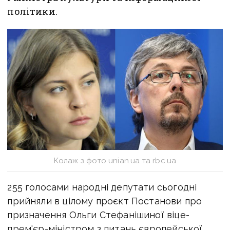
політики.
Колаж з фото unian.ua та rbc.ua
255 голосами народні депутати сьогодні
прийняли в цілому проєкт Постанови про
призначення Ольги Стефанішиної віце-
прем'єр-міністром з питань європейської