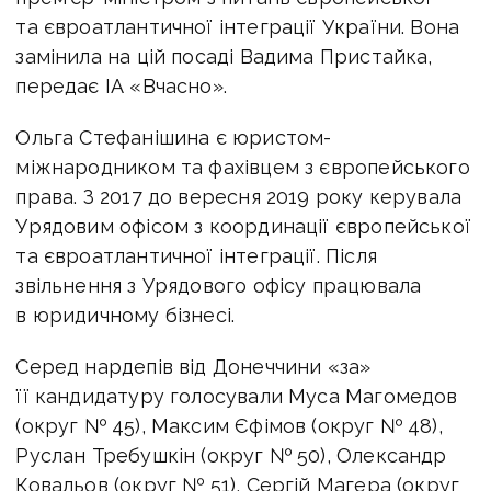
та євроатлантичної інтеграції України. Вона
замінила на цій посаді Вадима Пристайка,
передає ІА «Вчасно».
Ольга Стефанішина є юристом-
міжнародником та фахівцем з європейського
права. З 2017 до вересня 2019 року керувала
Урядовим офісом з координації європейської
та євроатлантичної інтеграції. Після
звільнення з Урядового офісу працювала
в юридичному бізнесі.
Серед нардепів від Донеччини «за»
її кандидатуру голосували Муса Магомедов
(округ № 45), Максим Єфімов (округ № 48),
Руслан Требушкін (округ № 50), Олександр
Ковальов (округ № 51), Сергій Магера (округ