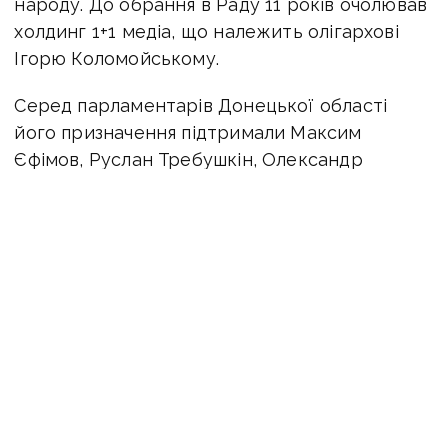
народу. До обрання в Раду 11 років очолював
холдинг 1+1 медіа, що належить олігархові
Ігорю Коломойському.
Серед парламентарів Донецької області
його призначення підтримали Максим
Єфімов, Руслан Требушкін, Олександр
Ковальов. Проти голосували Валерій
Гнатенко, Володимир Мороз, Федір
Христенко. Не голосував Сергій Магера.
Утрималися Муса Магомедов, Євген Яковенк,
Дмитро Лубінець. Були відсутні Юрій Солод
та Вадим Новинський.
новини Донбасу
нардепи
Рада
кабмін