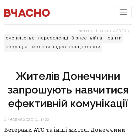
четвер, 6 серпня 2026 р.
суспільство
переселенці
бізнес
війна
гранти
корупція
нардепи
відео
спецпроєкти
Жителів Донеччини
запрошують навчитися
ефективній комунікації
4 червня 2020 р., 17:22
Ветерани АТО та інші жителі Донеччини