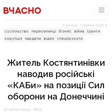
пʼятниця, 7 серпня 2026 р.
суспільство
переселенці
бізнес
війна
гранти
корупція
нардепи
відео
спецпроєкти
Житель Костянтинівки
наводив російські
«КАБи» на позиції Сил
оборони на Донеччині
18 липня 2024 р., 08:25