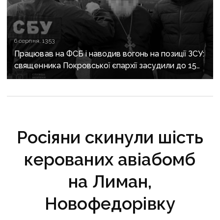
6 серпня, 13:53
Працював на ФСБ і наводив вогонь на позиції ЗСУ:
священника Покровської єпархії засудили до 15
років
Росіяни скинули шість
керованих авіабомб
на Лиман,
Новофедорівку