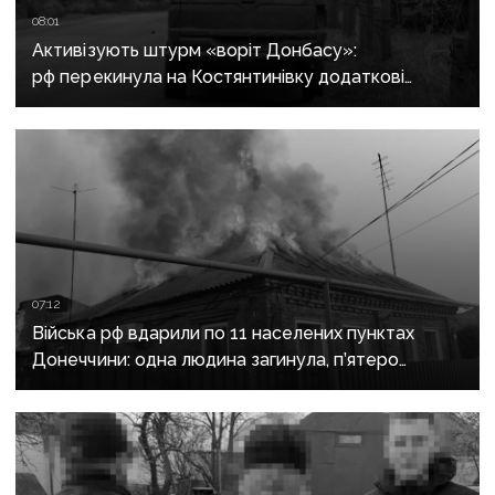
08:01
Активізують штурм «воріт Донбасу»:
рф перекинула на Костянтинівку додаткові
підрозділи й поновила атаки тритонними
авіабомбами
07:12
Війська рф вдарили по 11 населених пунктах
Донеччини: одна людина загинула, п’ятеро
поранені