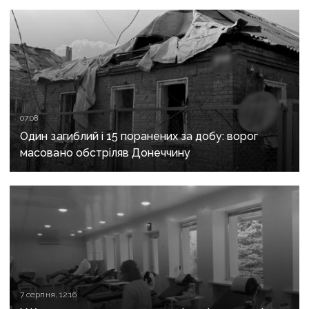
та Слов’янську
07:08
Один загиблий і 15 поранених за добу: ворог
масовано обстріляв Донеччину
7 серпня, 12:16