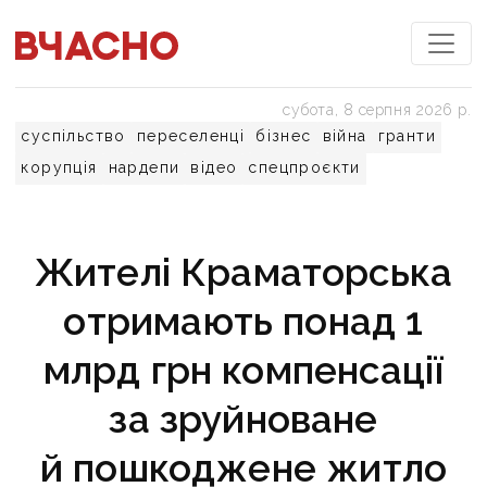
субота, 8 серпня 2026 р.
суспільство
переселенці
бізнес
війна
гранти
корупція
нардепи
відео
спецпроєкти
Жителі Краматорська
отримають понад 1
млрд грн компенсації
за зруйноване
й пошкоджене житло