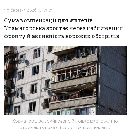
30 березня 2026 р., 13:03
Сума компенсації для жителів
Краматорська зростає через наближення
фронту й активність ворожих обстрілів.
Краматорці за зруйноване й пошкоджене житло,
отримають понад 1 млрд грн компенсації/