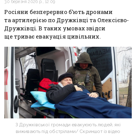
30 березня 2026 р., 12:09
Росіяни безперервно б’ють дронами
та артилерією по Дружківці та Олексієво-
Дружківці. В таких умовах звідси
ще триває евакуація цивільних.
З Дружківської громади евакуюють людей, які
виживають під обстрілами/ Скриншот із відео