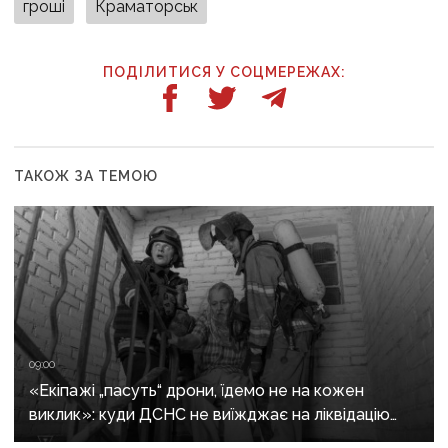
гроші
Краматорськ
ПОДІЛИТИСЯ У СОЦМЕРЕЖАХ:
ТАКОЖ ЗА ТЕМОЮ
09:00
«Екіпажі „пасуть“ дрони, їдемо не на кожен
виклик»: куди ДСНС не виїжджає на ліквідацію
надзвичайних ситуацій у Краматорську