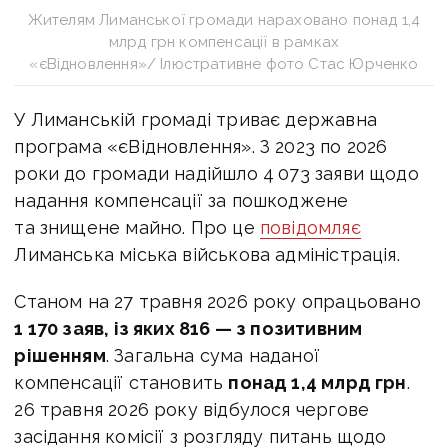
Жителям Лиманської громади нараховано понад 1,4
млрд грн компенсації в рамках
«єВідновлення»/ Ілюстративне фото Стас Юрченко
У Лиманській громаді триває державна
програма «єВідновлення».
З 2023 по 2026
роки до громади надійшло 4 073 заяви щодо
надання компенсації за пошкоджене
та знищене майно. Про це
повідомляє
Лиманська міська військова адміністрація.
Станом на 27 травня 2026 року опрацьовано
1 170 заяв, із яких 816 — з позитивним
рішенням
. Загальна сума наданої
компенсації становить
понад 1,4 млрд грн
.
26 травня 2026 року відбулося чергове
засідання комісії з розгляду питань щодо