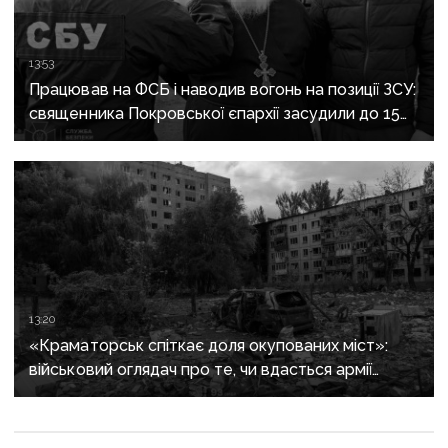
13:53
Працював на ФСБ і наводив вогонь на позиції ЗСУ:
священника Покровської єпархії засудили до 15
років
13:20
«Краматорськ спіткає доля окупованих міст»:
військовий оглядач про те, чи вдасться армії
рф захопити останню агломерацію Донеччини до
кінця 2026 року