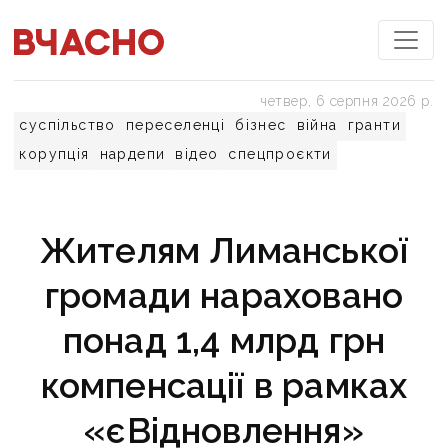
четвер, 6 серпня 2026 р.
суспільство
переселенці
бізнес
війна
гранти
корупція
нардепи
відео
спецпроєкти
Жителям Лиманської
громади нараховано
понад 1,4 млрд грн
компенсації в рамках
«єВідновлення»