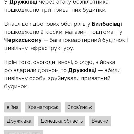
У
Дружківці
через атаку безпілотника
пошкоджено три приватних будинки.
Внаслідок дронових обстрілів у
Билбасівці
пошкоджено 2 кіоски, магазин, поштомат, у
Черкаському
— багатоквартирний будинок і
цивільну інфраструктуру.
Крім того, сьогодні вночі, о 01:30, війська
рф вдарили дроном по
Дружківці
— вбили
цивільну особу, зруйнували приватний
будинок.
війна
Краматорськ
Слов'янськ
Дружківка
Донецька область
Вчасно