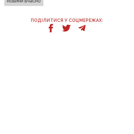
новини вчасно
ПОДІЛИТИСЯ У СОЦМЕРЕЖАХ:
ТАКОЖ ЗА ТЕМОЮ
14:00
Відрядження, відпочинок і поїздка за дітьми: ВАКС
знову відмовив Кириленкам у виїзді за кордон