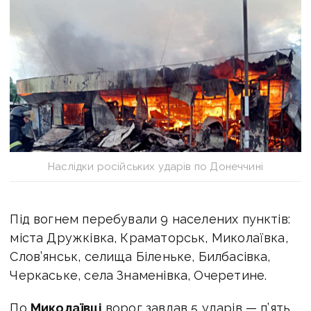
Наслідки російських ударів по Донеччині
Під вогнем перебували 9 населених пунктів:
міста Дружківка, Краматорськ, Миколаївка,
Слов’янськ, селища Біленьке, Билбасівка,
Черкаське, села Знаменівка, Очеретине.
По
Миколаївці
ворог завдав 5 ударів — п’ять