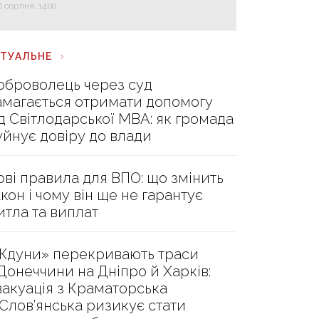
6 серпня, 14:00
КТУАЛЬНЕ
оброволець через суд
амагається отримати допомогу
ід Світлодарської МВА: як громада
уйнує довіру до влади
ові правила для ВПО: що змінить
акон і чому він ще не гарантує
итла та виплат
Ждуни» перекривають траси
 Донеччини на Дніпро й Харків:
вакуація з Краматорська
 Слов’янська ризикує стати