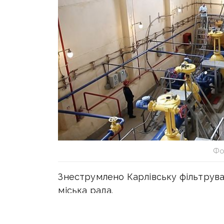
Фо
Знеструмлено Карлівську фільтрува
міська рада.
«Обставини з’ясовуються», — додал