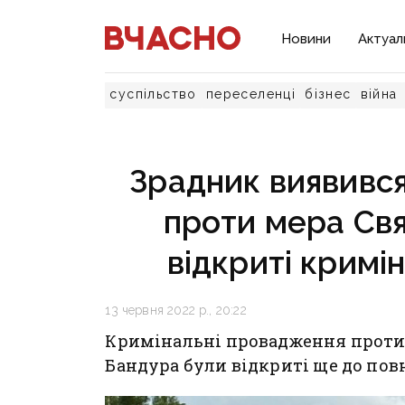
Новини
Актуал
суспільство
переселенці
бізнес
війна
Зрадник виявився
проти мера Свя
відкриті кримі
13 червня 2022 р., 20:22
Кримінальні провадження проти
Бандура були відкриті ще до пов