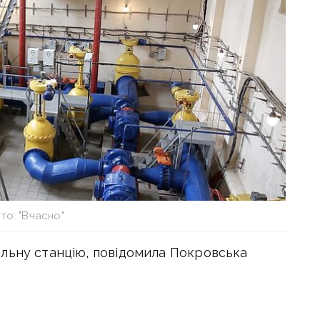
то: "Вчасно"
льну станцію, повідомила Покровська
и там.