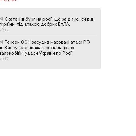
Єкатеринбург на росії, що за 2 тис. км від
України, під атакою добрих БпЛА.
06:17
Генсек ООН засудив масовані атаки РФ
по Києву, але вважає «ескалацією»
далекобійні удари України по Росії
06:17