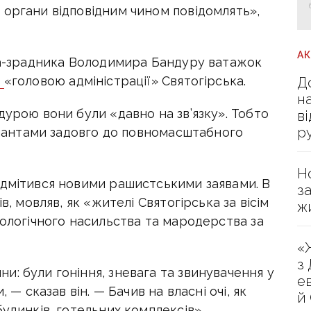
 органи відповідним чином повідомлять»,
А
ера-зрадника Володимира Бандуру ватажок
в
«головою адміністрації» Святогірська.
Д
н
дурою вони були «давно на зв’язку». Тобто
в
р
купантами задовго до повномасштабного
Н
ідмітився новими рашистськими заявами. В
з
в, мовляв, як «жителі Святогірська за вісім
ж
хологічного насильства та мародерства за
«
з
: були гоніння, зневага та звинувачення у
е
 — сказав він. — Бачив на власні очі, як
й
удинків, готельних комплексів».