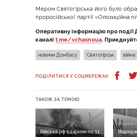
Мером Святогірська його було обра
проросійської партії «Опозиційна 
Оперативну інформацію про події 
каналі
t.me/vchasnoua
. Приєднуйт
новини Донбасу
Святогірськ
війна
ПОДІЛИТИСЯ У СОЦМЕРЕЖАХ:
ТАКОЖ ЗА ТЕМОЮ
07:12
6 серпня, 1
Війська рф вдарили по 11
Відрядж