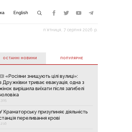
ка
English
пʼятниця, 7 серпня 2026 р.
ОСТАННІ НОВИНИ
ПОПУЛЯРНE
«Росіяни знищують цілі вулиці»:
з Дружківки триває евакуація, одна з
жінок вирішила виїхати після загибелі
чоловіка
13:05
У Краматорську призупиняє діяльність
станція переливання крові
12:16