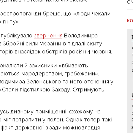
с
 роспропоганди бреше, що «люди чекали
КО
 гніту».
опублікувало
звернення
Володимира
 Збройні сили України в підпалі скиту
орів внаслідок обстрілів росіян 4 червня.
ціоналісти й захисники «вбивають
ймаються мародерством, грабежами».
лодимира Зеленського та його оточення у
«Стали підстилкою Заходу. Отримують
.
мусь дивному приміщенні, схожому на
 міг потрапити у полон. Однак тепер такі
є факт державної зради можновладця.