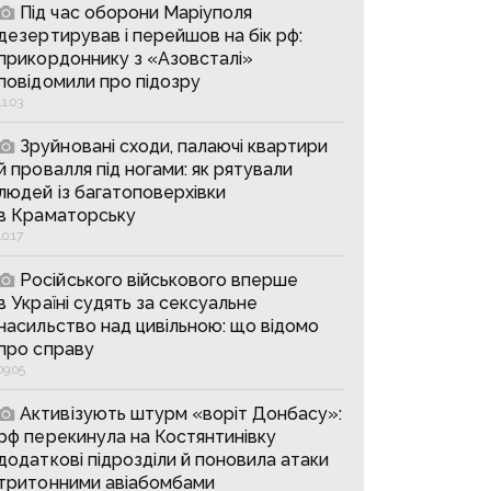
Під час оборони Маріуполя
дезертирував і перейшов на бік рф:
прикордоннику з «Азовсталі»
повідомили про підозру
11:03
Зруйновані сходи, палаючі квартири
й провалля під ногами: як рятували
людей із багатоповерхівки
в Краматорську
10:17
Російського військового вперше
в Україні судять за сексуальне
насильство над цивільною: що відомо
про справу
09:05
Активізують штурм «воріт Донбасу»:
рф перекинула на Костянтинівку
додаткові підрозділи й поновила атаки
тритонними авіабомбами