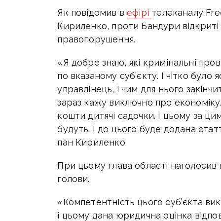
Як повідомив в
ефірі
телеканалу Fr
Кириленко, проти Бандури відкриті
правопорушення.
«Я добре знаю, які кримінальні про
по вказаному суб’єкту. І чітко було 
управлінець, і чим для нього закінчи
зараз кажу виключно про економіку.
кошти дитячі садочки. І цьому за ц
будуть. І до цього буде додана ст
пан Кириленко.
При цьому глава області наголосив
голови.
«Компетентність цього суб’єкта вик
і цьому дана юридична оцінка відпо