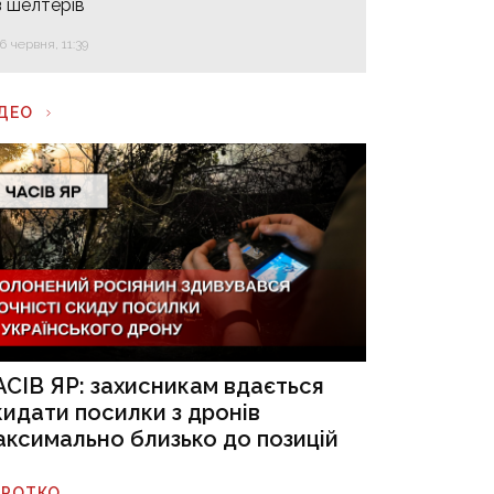
з шелтерів
16 червня, 11:39
ІДЕО
АСІВ ЯР: захисникам вдається
кидати посилки з дронів
аксимально близько до позицій
ОРОТКО