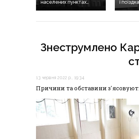
населених пунктах
і поїздк
Донеччини: одна людина
знову в
загинула, п’ятеро
Кирилен
поранені
за корд
Знеструмлено Кар
с
13 червня 2022 р., 19:34
Причини та обставини з'ясовуют