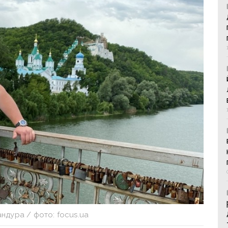
ндура / фото: focus.ua