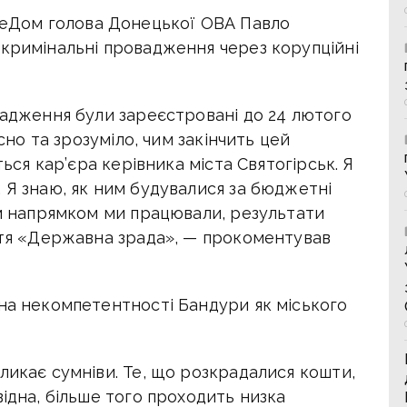
eeДом голова Донецької ОВА Павло
 кримінальні провадження через корупційні
вадження були зареєстровані до 24 лютого
ясно та зрозуміло, чим закінчить цей
ться кар’єра керівника міста Святогірськ. Я
 Я знаю, як ним будувалися за бюджетні
им напрямком ми працювали, результати
аття «Державна зрада», — прокоментував
 на некомпетентності Бандури як міського
ликає сумніви. Те, що розкрадалися кошти,
відна, більше того проходить низка