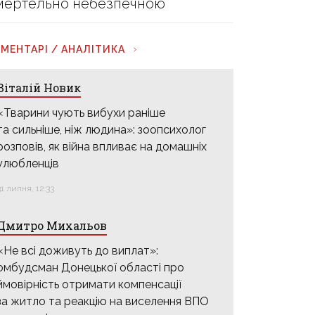
мертельно небезпечною
МЕНТАРІ / АНАЛІТИКА
Віталій Новик
«Тварини чують вибухи раніше
та сильніше, ніж людина»: зоопсихолог
розповів, як війна впливає на домашніх
улюбленців
31 липня, 12:33
Дмитро Михальов
«Не всі доживуть до виплат»:
омбудсман Донецької області про
ймовірність отримати компенсації
за житло та реакцію на виселення ВПО