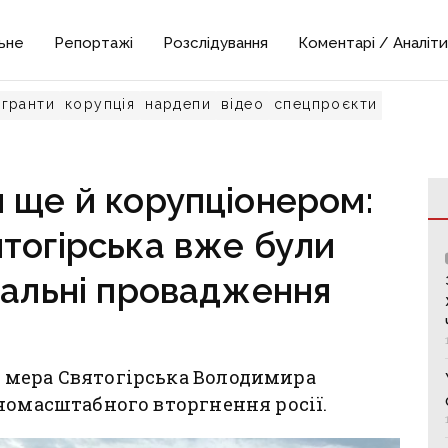
ьне
Репортажі
Розслідування
Коментарі / Аналіти
гранти
корупція
нардепи
відео
спецпроєкти
 ще й корупціонером:
тогірська вже були
нальні провадження
 мера Святогірська Володимира
номасштабного вторгнення росії.