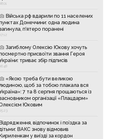
08:01
Війська рф вдарили по 11 населених
пунктах Донеччини: одна людина
загинула, п’ятеро поранені
07:12
Загиблому Олексію Юкову хочуть
посмертно присвоїти звання Героя
України: триває збір підписів
06:48
«Якою треба бути великою
людиною, щоб за тобою плакала вся
Україна»: 7 та 8 серпня прощаються із
засновником організації «Плацдарм»
Олексієм Юковим
05:23
Відрядження, відпочинок і поїздка за
дітьми: ВАКС знову відмовив
Кириленкам у виїзді за кордон