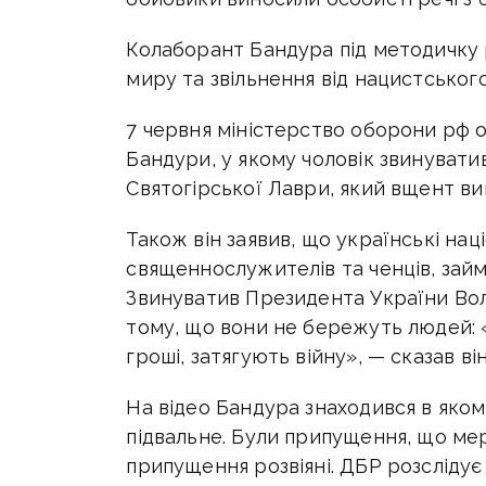
Колаборант Бандура під методичку
миру та звільнення від нацистського
7 червня міністерство оборони рф 
Бандури, у якому чоловік звинуватив
Святогірської Лаври, який вщент виг
Також він заявив, що українські на
священнослужителів та ченців, за
Звинуватив Президента України Во
тому, що вони не бережуть людей: 
гроші, затягують війну», — сказав він
На відео Бандура знаходився в яко
підвальне. Були припущення, що мер
припущення розвіяні. ДБР розсліду