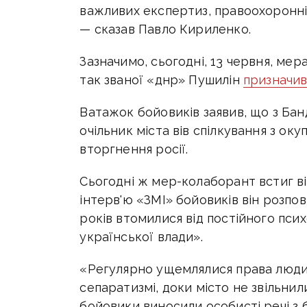
важливих експертиз, правоохоронні
— сказав Павло Кириленко.
Зазначимо, сьогодні, 13 червня, м
так званої «днр» Пушилін
призначи
Ватажок бойовиків заявив, що з Бан
очільник міста вів спілкування з о
вторгнення росії.
Сьогодні ж мер-колаборант встиг в
інтерв'ю «ЗМІ» бойовиків він розпові
років втомилися від постійного пси
української влади».
«Регулярно ущемлялися права людини
сепаратизмі, доки місто не звільнили,
бойовики виносили особисті речі з б