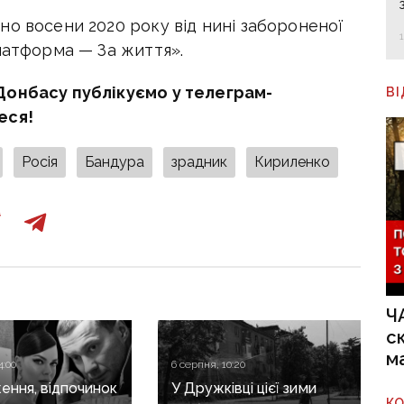
но восени 2020 року від нині забороненої
платформа — За життя».
Донбасу публікуємо у телеграм-
В
еся!
Росія
Бандура
зрадник
Кириленко
Ч
с
м
4:00
6 серпня, 10:20
ення, відпочинок
У Дружківці цієї зими
К