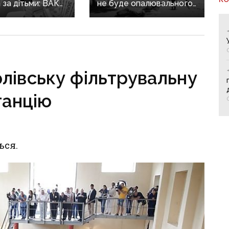
а за дітьми: ВАКС
не буде опалювального
ідмовив
сезону: фронт
кам у виїзді
наближається,
он
інфраструктура
критично зруйнована
лівську фільтрувальну
танцію
ься.