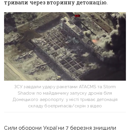
тривали через вторинну детонацію.
ЗСУ завдали удару ракетами ATACMS та Storm
Shadow по майданчику запуску дронів біля
Донецького аеропорту: у місті триває детонація
складу боєприпасів/скрін з відео
Сили оборони України 7 березня знищили