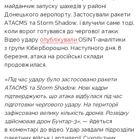
майданчик запуску шахедів у районі
Донецького аеропорту. Застосували ракети
ATACMS та Storm Shadow, і влучили саме тоді,
коли ворог готувався до чергової атаки.
Відео удару
опублікували
OSINT-аналітики
з групи КіберБорошно.
Наступного дня, 8
березня, атака на російські склади
продовжилася.
«Під час удару було застосовано ракети
ATACMS та Storm Shadow. Нові кадри
підтверджують, що атака відбулася під час
підготовки чергового удару. На території
зафіксовано велику кількість дронів. Розвідку
здійснював дрон Бунтар-3»,
— йдеться
в коментарі до відео. Удар завдали підрозділи
ракетних військ і артилерії Сухопутних