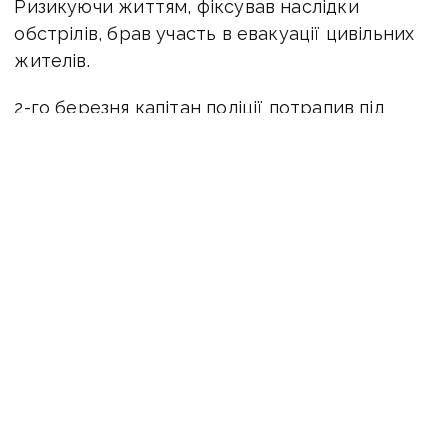
Ризикуючи життям, фіксував наслідки
обстрілів, брав участь в евакуації цивільних
жителів.
2-го березня капітан поліції потрапив під
удар російської авіабомби. У нього
залишилися батьки, дружина та двоє дітей.
Поховали правоохоронця у Хмельницькому,
де зараз живе його родина.
Артур Горелов
на службі - майже 17 років.
Починав у Донецьку з посади дільничного.
У 2014 році виїхав до Маріуполя, де служив у
різних підрозділах від кадрового
забезпечення до роти поліції особливого
призначення.
З 2024 року працював старшим інспектором