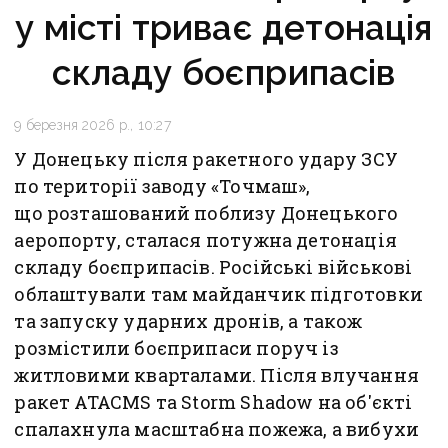
у місті триває детонація
складу боєприпасів
9 березня 2026 р., 10:27
У Донецьку після ракетного удару ЗСУ
по території заводу «Точмаш»,
що розташований поблизу Донецького
аеропорту, сталася потужна детонація
складу боєприпасів. Російські військові
облаштували там майданчик підготовки
та запуску ударних дронів, а також
розмістили боєприпаси поруч із
житловими кварталами. Після влучання
ракет ATACMS та Storm Shadow на об'єкті
спалахнула масштабна пожежа, а вибухи