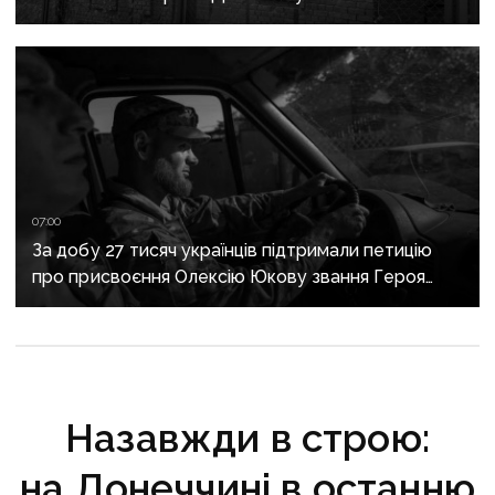
07:00
За добу 27 тисяч українців підтримали петицію
про присвоєння Олексію Юкову звання Героя
України посмертно
Назавжди в строю:
на Донеччині в останню