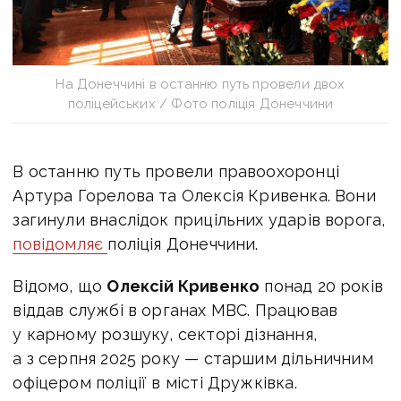
На Донеччині в останню путь провели двох
поліцейських / Фото поліція Донеччини
В останню путь провели правоохоронці
Артура Горелова та Олексія Кривенка. Вони
загинули внаслідок прицільних ударів ворога,
повідомляє
поліція Донеччини.
Відомо, що
Олексій Кривенко
понад 20 років
віддав службі в органах МВС. Працював
у карному розшуку, секторі дізнання,
а з серпня 2025 року — старшим дільничним
офіцером поліції в місті Дружківка.