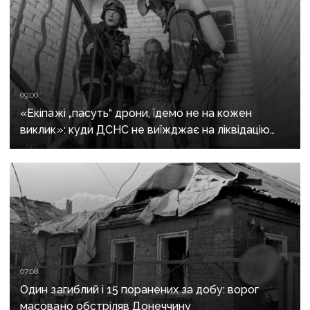
09:00
«Екіпажі „пасуть“ дрони, їдемо не на кожен
виклик»: куди ДСНС не виїжджає на ліквідацію
надзвичайних ситуацій у Краматорську
та Слов’янську
07:08
Один загиблий і 15 поранених за добу: ворог
масовано обстріляв Донеччину