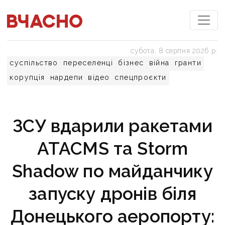
субота, 8 серпня 2026 р.
суспільство
переселенці
бізнес
війна
гранти
корупція
нардепи
відео
спецпроєкти
ЗСУ вдарили ракетами
ATACMS та Storm
Shadow по майданчику
запуску дронів біля
Донецького аеропорту: