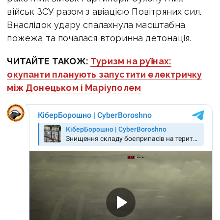
військ ЗСУ разом з авіацією Повітряних сил.
Внаслідок удару спалахнула масштабна
пожежа та почалася вторинна детонація.
ЧИТАЙТЕ ТАКОЖ:
Туризм на руїнах:
окупанти планують запустити електричку
між Донецьком і Маріуполем