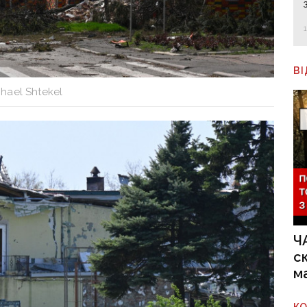
В
hael Shtekel
Ч
с
м
К