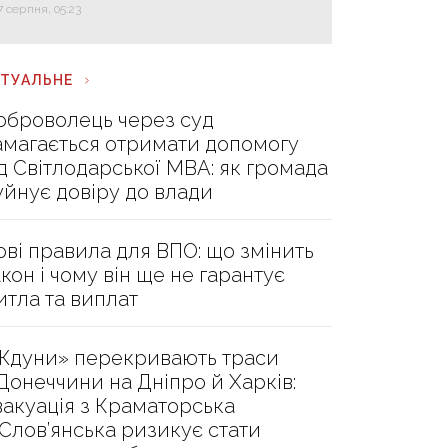
7 серпня, 05:23
КТУАЛЬНЕ
оброволець через суд
амагається отримати допомогу
ід Світлодарської МВА: як громада
уйнує довіру до влади
ові правила для ВПО: що змінить
акон і чому він ще не гарантує
итла та виплат
Ждуни» перекривають траси
 Донеччини на Дніпро й Харків:
вакуація з Краматорська
 Слов’янська ризикує стати