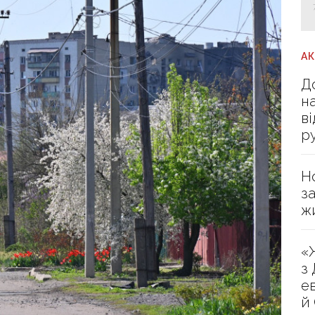
А
Д
н
в
р
Н
з
ж
«
з
е
й