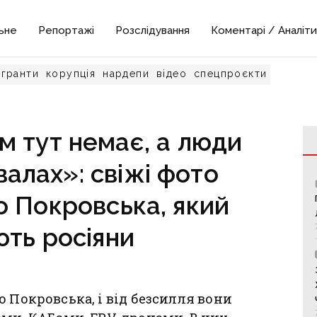
ьне
Репортажі
Розслідування
Коментарі / Аналіти
гранти
корупція
нардепи
відео
спецпроєкти
ом тут немає, а люди
валах»: свіжі фото
 Покровська, який
ть росіяни
 Покровська, і від безсилля вони