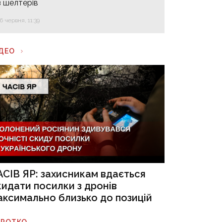
з шелтерів
16 червня, 11:39
ІДЕО
АСІВ ЯР: захисникам вдається
кидати посилки з дронів
аксимально близько до позицій
ОРОТКО