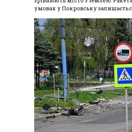
зрівнюють місто з землею. Ракет
умовах у Покровську залишаєтьс