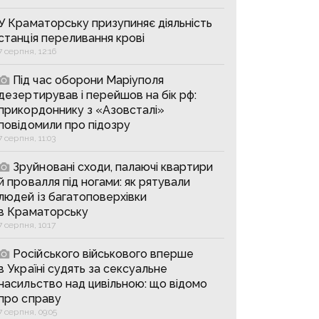
У Краматорську призупиняє діяльність
станція переливання крові
7 серпня, 12:16
Під час оборони Маріуполя
дезертирував і перейшов на бік рф:
прикордоннику з «Азовсталі»
повідомили про підозру
7 серпня, 11:03
Зруйновані сходи, палаючі квартири
й провалля під ногами: як рятували
людей із багатоповерхівки
в Краматорську
7 серпня, 10:17
Російського військового вперше
в Україні судять за сексуальне
насильство над цивільною: що відомо
про справу
7 серпня, 09:05