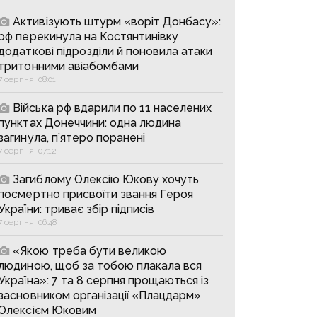
Активізують штурм «воріт Донбасу»:
рф перекинула на Костянтинівку
додаткові підрозділи й поновила атаки
тритонними авіабомбами
7 серпня, 08:01
Війська рф вдарили по 11 населених
пунктах Донеччини: одна людина
загинула, п’ятеро поранені
7 серпня, 07:12
Загиблому Олексію Юкову хочуть
посмертно присвоїти звання Героя
України: триває збір підписів
7 серпня, 06:48
«Якою треба бути великою
людиною, щоб за тобою плакала вся
Україна»: 7 та 8 серпня прощаються із
засновником організації «Плацдарм»
Олексієм Юковим