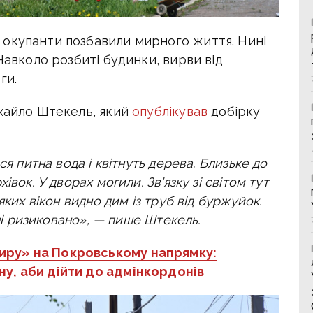
окупанти позбавили мирного життя. Нині
Навколо розбиті будинки, вирви від
ги.
ихайло Штекель, який
опублікував
добірку
ся питна вода і квітнуть дерева. Близьке до
вок. У дворах могили. Зв’язку зі світом тут
яких вікон видно дим із труб від буржуйок.
ині ризиковано», — пише Штекель.
иру» на Покровському напрямку:
у, аби дійти до адмінкордонів