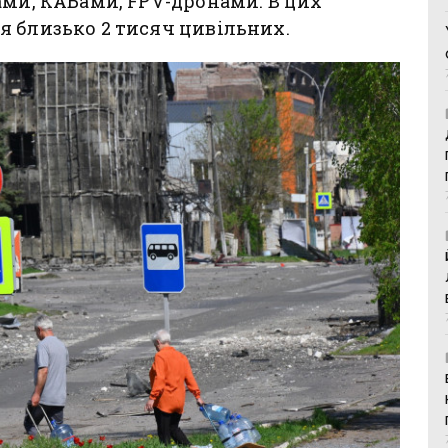
ами, КАБами, FPV-дронами. В цих
я близько 2 тисяч цивільних.