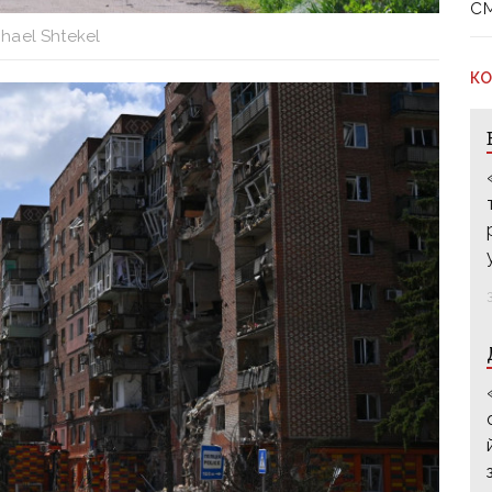
с
hael Shtekel
КО