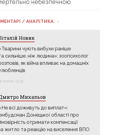
мертельно небезпечною
МЕНТАРІ / АНАЛІТИКА
Віталій Новик
«Тварини чують вибухи раніше
та сильніше, ніж людина»: зоопсихолог
розповів, як війна впливає на домашніх
улюбленців
31 липня, 12:33
Дмитро Михальов
«Не всі доживуть до виплат»:
омбудсман Донецької області про
ймовірність отримати компенсації
за житло та реакцію на виселення ВПО