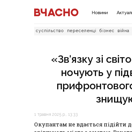
Новини
Актуал
суспільство
переселенці
бізнес
війна
«Зв'язку зі світ
ночують у під
прифронтового
знищую
1 травня 2025 р., 13:33
Окупантам не вдається підійти до