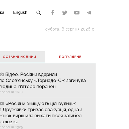
ка
English
субота, 8 серпня 2026 р.
ОСТАННІ НОВИНИ
ПОПУЛЯРНE
Відео. Росіяни вдарили
по Слов’янську «Торнадо-С»: загинула
людина, п’ятеро поранені
7 серпня, 16:27
«Росіяни знищують цілі вулиці»:
з Дружківки триває евакуація, одна з
жінок вирішила виїхати після загибелі
чоловіка
7 серпня, 13:05