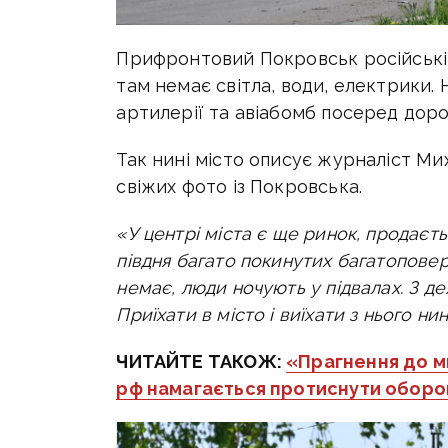
Прифронтовий Покровськ російські 
там немає світла, води, електрики. 
артилерії та авіабомб посеред доро
Так нині місто описує журналіст М
свіжих фото із Покровська.
«У центрі міста є ще ринок, продаєть
півдня багато покинутих багатоповерхі
немає
, люди ночують у підвалах. З де
Приїхати в місто і виїхати з нього н
ЧИТАЙТЕ ТАКОЖ:
«Прагнення до м
рф намагається протиснути оборон