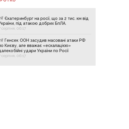
Єкатеринбург на росії, що за 2 тис. км від
України, під атакою добрих БпЛА.
7 серпня, 06:17
Генсек ООН засудив масовані атаки РФ
по Києву, але вважає «ескалацією»
далекобійні удари України по Росії
7 серпня, 06:17