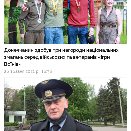
Донеччанин здобув три нагороди національних
змагань серед військових та ветеранів «Ігри
Воїнів»
26 травня 2021 р., 16:38