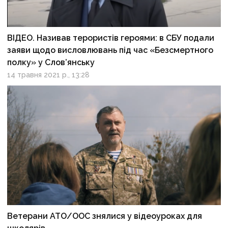
ВІДЕО. Називав терористів героями: в СБУ подали
заяви щодо висловлювань під час «Безсмертного
полку» у Слов’янську
14 травня 2021 р., 13:28
Ветерани АТО/ООС знялися у відеоуроках для