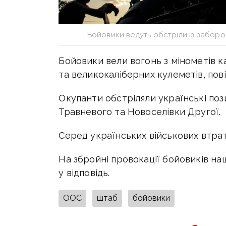
Бойовики ведуть обстріли із забор
Бойовики вели вогонь з мінометів ка
та великокаліберних кулеметів, по
Окупанти обстріляли українські пози
Травневого та Новоселівки Другої.
Серед українських військових втрат
На збройні провокації бойовиків на
у відповідь.
ООС
штаб
бойовики