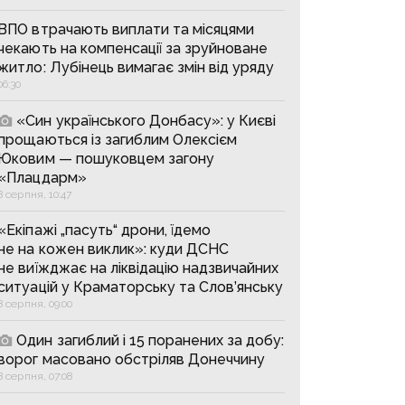
ВПО втрачають виплати та місяцями
чекають на компенсації за зруйноване
житло: Лубінець вимагає змін від уряду
06:30
«Син українського Донбасу»: у Києві
прощаються із загиблим Олексієм
Юковим — пошуковцем загону
«Плацдарм»
8 серпня, 10:47
«Екіпажі „пасуть“ дрони, їдемо
не на кожен виклик»: куди ДСНС
не виїжджає на ліквідацію надзвичайних
ситуацій у Краматорську та Слов’янську
8 серпня, 09:00
Один загиблий і 15 поранених за добу:
ворог масовано обстріляв Донеччину
8 серпня, 07:08