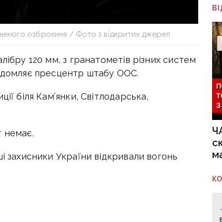
В
оненого озброєння / Фото з відкритих джерел
лібру 120 мм, з гранатометів різних систем
відомляє пресцентр штабу ООС.
ції біля Кам’янки, Світлодарська,
Ч
 немає.
с
м
ші захисники України відкривали вогонь
К