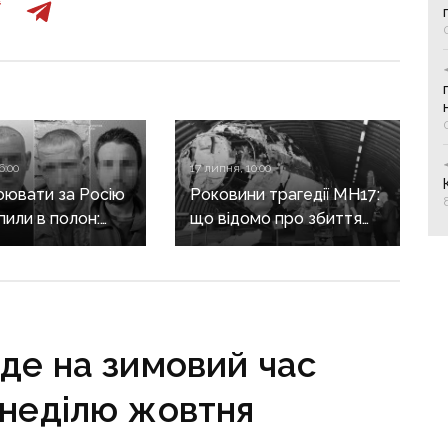
6:00
17 липня, 10:00
оювати за Росію
Роковини трагедії MH17:
пили в полон:
що відомо про збиття
ів з Донеччини
боїнга на Донбасі після
щини засудили
12 років з дня
оків тюрми
катастрофи
де на зимовий час
 неділю жовтня