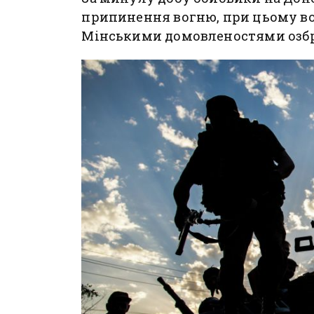
припинення вогню, при цьому во
Мінськими домовленостями озб