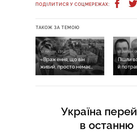
ПОДІЛИТИСЯ У СОЦМЕРЕЖАХ:
ТАКОЖ ЗА ТЕМОЮ
30 липня, 13:54
18 липня, 0
«Враження, що він
Пішли в
живий, просто немає
й потра
можливості приїхати»:
бойовик
пам’яті Степана Чубенка,
й Луган
якого закатували
до 15 р
бойовики за любов
до України
Україна перей
в останню