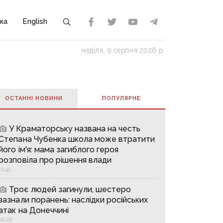
ка
English
неділя, 9 серпня 2026 р.
ОСТАННІ НОВИНИ
ПОПУЛЯРНE
У Краматорську названа на честь
Степана Чубенка школа може втратити
його ім'я: мама загиблого героя
розповіла про рішення влади
10:45
Троє людей загинули, шестеро
зазнали поранень: наслідки російських
атак на Донеччині
08:28