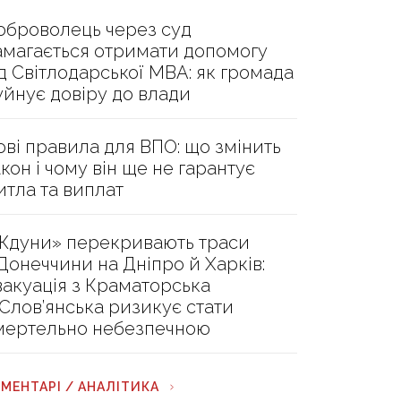
оброволець через суд
амагається отримати допомогу
ід Світлодарської МВА: як громада
уйнує довіру до влади
ові правила для ВПО: що змінить
акон і чому він ще не гарантує
итла та виплат
Ждуни» перекривають траси
 Донеччини на Дніпро й Харків:
вакуація з Краматорська
 Слов’янська ризикує стати
мертельно небезпечною
МЕНТАРІ / АНАЛІТИКА