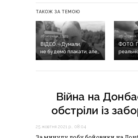
ТАКОЖ ЗА ТЕМОЮ
26 червня, 13:29
26 червня, 
ВІДЕО. «Думали,
ФОТО. 
не будемо плакати, але
реальні
це неможливо»: перші
дрони, 
емоції захисників, які
та арти
повернулися додому
змінюют
з російської неволі
де досі
тисячі 
Війна на Донба
обстріли із заб
25 жовтня 2021 р., 08:04
За минулу добу бойовики на Дон