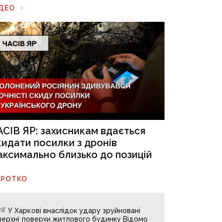
ІДЕО
АСІВ ЯР: захисникам вдається
кидати посилки з дронів
аксимально близько до позицій
ОРОТКО
У Харкові внаслідок удару зруйновані
верхні поверхи житлового будинку Відомо