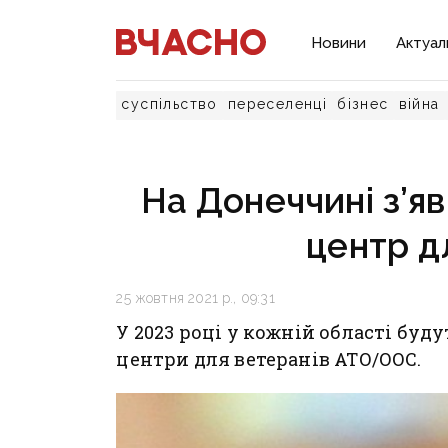
Новини
Актуал
суспільство
переселенці
бізнес
війна
На Донеччині з’яв
центр д
25 жовтня 2021 р., 09:31
У 2023 році у кожній області буду
центри для ветеранів АТО/ООС.