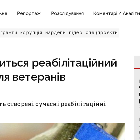
ьне
Репортажі
Розслідування
Коментарі / Аналіти
гранти
корупція
нардепи
відео
спецпроєкти
иться реабілітаційний
ля ветеранів
ть створені сучасні реабілітаційні