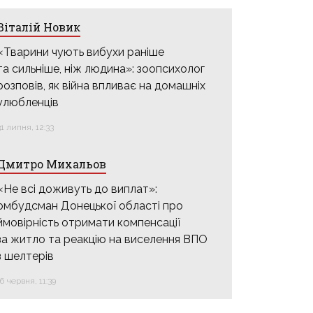
Віталій Новик
«Тварини чують вибухи раніше
та сильніше, ніж людина»: зоопсихолог
розповів, як війна впливає на домашніх
улюбленців
31 липня, 12:33
Дмитро Михальов
«Не всі доживуть до виплат»:
омбудсман Донецької області про
ймовірність отримати компенсації
за житло та реакцію на виселення ВПО
з шелтерів
16 червня, 11:39