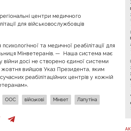
і регіональні центри медичного
літації для військовослужбовців
психологічної та медичної реабілітації для
ільниця Мінветеранів. — Наша система має
у війни досі не створено єдиної системи
13 жовтня вийшов Указ Президента, яким
сучасних реабілітаційних центрів у кожній
ветеранам».
ООС
військові
Мінвет
Лапутіна
А