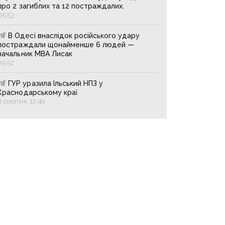
про 2 загиблих та 12 постраждалих.
05:53
В Одесі внаслідок російського удару
постраждали щонайменше 6 людей —
начальник МВА Лисак
05:52
ГУР уразила Ільський НПЗ у
Краснодарському краї
8 серпня, 12:49