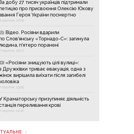
За добу 27 тисяч українців підтримали
петицію про присвоєння Олексію Юкову
звання Героя України посмертно
8 серпня, 07:00
Відео. Росіяни вдарили
по Слов’янську «Торнадо-С»: загинула
людина, п’ятеро поранені
7 серпня, 16:27
«Росіяни знищують цілі вулиці»:
з Дружківки триває евакуація, одна з
жінок вирішила виїхати після загибелі
чоловіка
7 серпня, 13:05
У Краматорську призупиняє діяльність
станція переливання крові
7 серпня, 12:16
КТУАЛЬНЕ