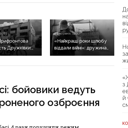
Д
н
в
р
10:19
23 червня, 14:00
Прифронтова
«Найкращі роки шлюбу
Н
сть Дружківки:
віддали війні»: дружина
з
КАБи
військового щомісяця їде
ж
лерія щодня
1200 км на Донеччину,
ь життя міста,
щоб побачити коханого
 залишаються
«
людей
з
сі: бойовики ведуть
е
й
ороненого озброєння
с
КО
басі 4 рази порушили режим