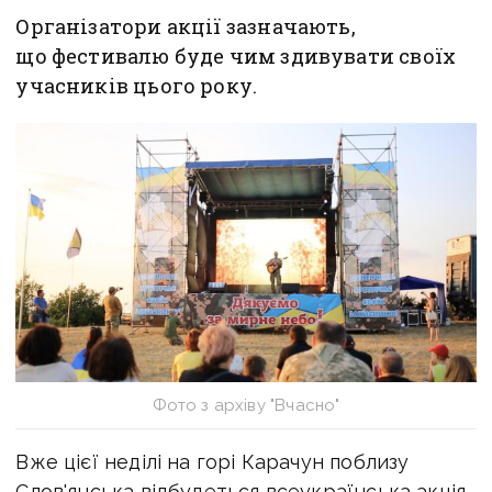
Організатори акції зазначають,
що фестивалю буде чим здивувати своїх
учасників цього року.
Фото з архіву "Вчасно"
Вже цієї неділі на горі Карачун поблизу
Слов'янська відбудеться всеукраїнська акція