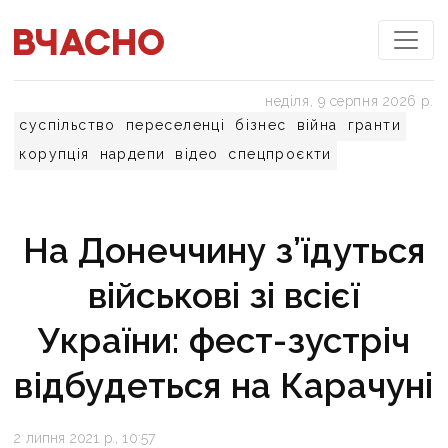
неділя, 9 серпня 2026 р.
суспільство
переселенці
бізнес
війна
гранти
корупція
нардепи
відео
спецпроєкти
На Донеччину з’їдуться
військові зі всієї
України: фест-зустріч
відбудеться на Карачуні
2 липня 2021 р., 10:57