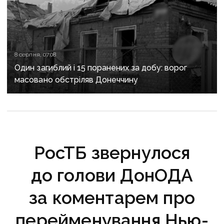
8 серпня, 07:08
Один загиблий і 15 поранених за добу: ворог
масовано обстріляв Донеччину
РосТБ звернулося
до голови ДонОДА
за коментарем про
перейменування Нью-