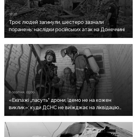
08:28
Троє людей загинули, шестеро зазнали
поранень: наслідки російських атак на Донеччині
8 серпня, 09:00
«Екіпажі „пасуть“ дрони, їдемо не на кожен
виклик»: куди ДСНС не виїжджає на ліквідацію
надзвичайних ситуацій у Краматорську
та Слов’янську