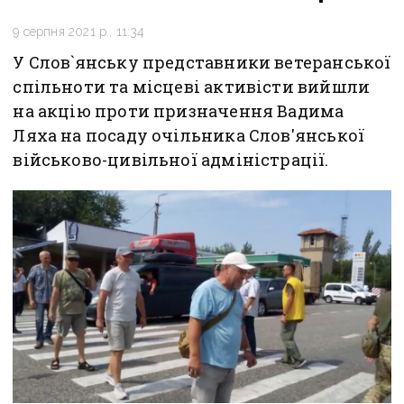
9 серпня 2021 р., 11:34
У Слов`янську представники ветеранської
спільноти та місцеві активісти вийшли
на акцію проти призначення Вадима
Ляха на посаду очільника Слов'янської
військово-цивільної адміністрації.