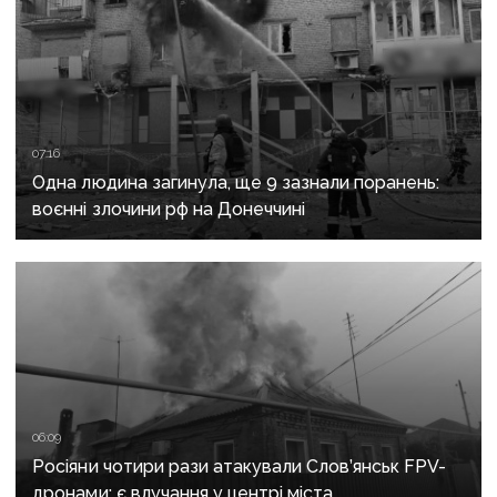
07:16
Одна людина загинула, ще 9 зазнали поранень:
воєнні злочини рф на Донеччині
06:09
Росіяни чотири рази атакували Слов’янськ FPV-
дронами: є влучання у центрі міста