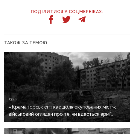
ПОДІЛИТИСЯ У СОЦМЕРЕЖАХ:
ТАКОЖ ЗА ТЕМОЮ
13:20
«Краматорськ спіткає доля окупованих міст»:
військовий оглядач про те, чи вдасться армії
рф захопити останню агломерацію Донеччини до
кінця 2026 року