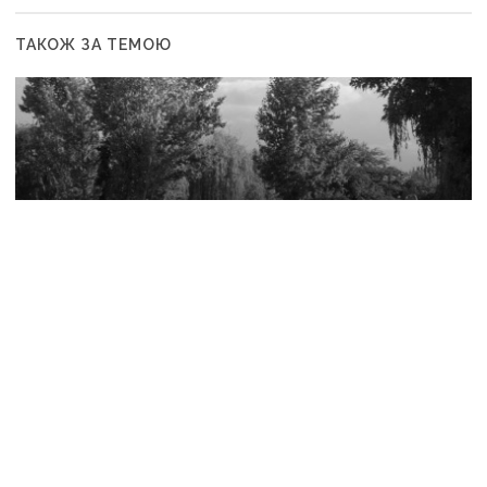
ТАКОЖ ЗА ТЕМОЮ
21 липня, 07:43
Донбас втратив майже половину населення
за роки окупації, натомість Росія масово заселяє
регіон своїми громадянами — ГУР