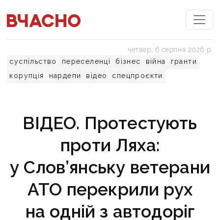
четвер, 6 серпня 2026 р.
суспільство
переселенці
бізнес
війна
гранти
корупція
нардепи
відео
спецпроєкти
ВІДЕО. Протестують
проти Ляха:
у Слов’янську ветерани
АТО перекрили рух
на одній з автодоріг