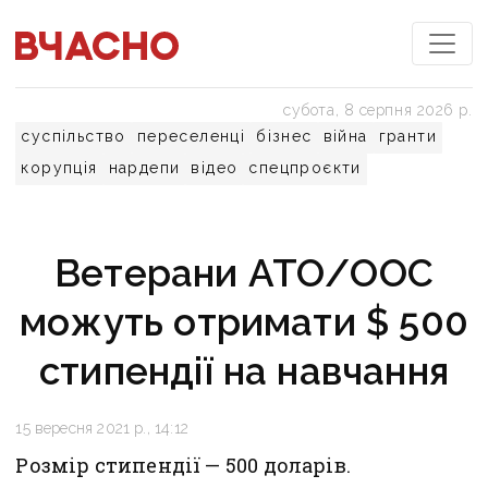
субота, 8 серпня 2026 р.
суспільство
переселенці
бізнес
війна
гранти
корупція
нардепи
відео
спецпроєкти
Ветерани АТО/ООС
можуть отримати $ 500
стипендії на навчання
15 вересня 2021 р., 14:12
Розмір стипендії — 500 доларів.