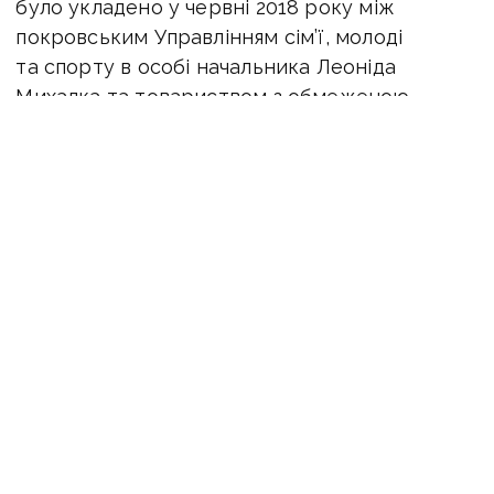
було укладено у червні 2018 року між
покровським Управлінням сім’ї, молоді
та спорту в особі начальника Леоніда
Михалка та товариством з обмеженою
відповідальністю «Сіті-Строй 2017» в особі
директора Антона Вітушинського. Ймовірно,
саме останньому правоохоронці повідомили
про підозру.
Вимагаючи продовження строків досудового
розслідування, слідство повідомило про
необхідність виконати ухвалу про
тимчасовий доступ до інформації про
банківські рахунки ТОВ «Сіті-строй 2017»
та долучити до матеріалів кримінального
провадження висновки за результатами
призначених слідчим суддею судово-