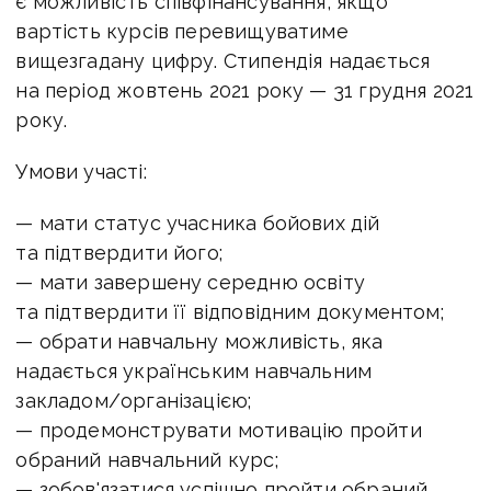
є можливість співфінансування, якщо
вартість курсів перевищуватиме
вищезгадану цифру. Стипендія надається
на період жовтень 2021 року — 31 грудня 2021
року.
Умови участі:
— мати статус учасника бойових дій
та підтвердити його;
— мати завершену середню освіту
та підтвердити її відповідним документом;
— обрати навчальну можливість, яка
надається українським навчальним
закладом/організацією;
— продемонструвати мотивацію пройти
обраний навчальний курс;
— зобов'язатися успішно пройти обраний