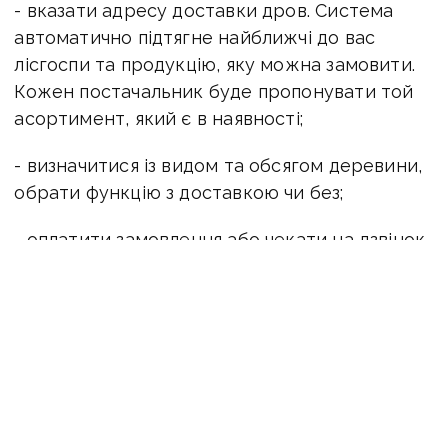
- вказати адресу доставки дров. Система
автоматично підтягне найближчі до вас
лісгоспи та продукцію, яку можна замовити.
Кожен постачальник буде пропонувати той
асортимент, який є в наявності;
- визначитися із видом та обсягом деревини,
обрати функцію з доставкою чи без;
- оплатити замовлення або чекати на дзвінок
оператора для вирішення питань з
логістикою.
дрова
опалення
деревина
ДроваЄ
Донбас