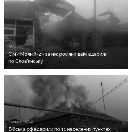
05:41
Сім «Молній-2» за ніч: росіяни двічі вдарили
по Слов’янську
7 серпня, 07:12
Війська рф вдарили по 11 населених пунктах