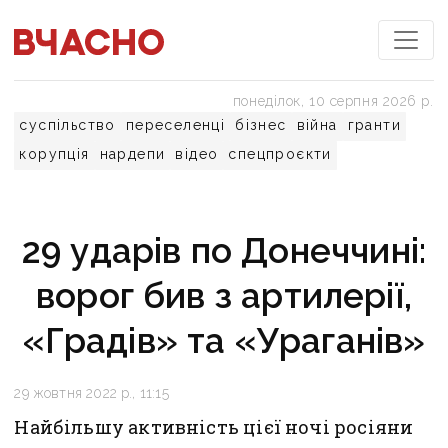
понеділок, 10 серпня 2026 р.
суспільство
переселенці
бізнес
війна
гранти
корупція
нардепи
відео
спецпроєкти
29 ударів по Донеччині:
ворог бив з артилерії,
«Градів» та «Ураганів»
29 жовтня 2022 р., 11:15
Найбільшу активність цієї ночі росіяни