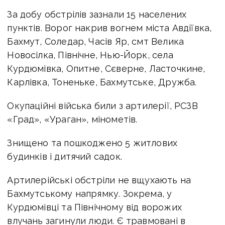
За добу обстрілів зазнали 15 населених
пунктів. Ворог накрив вогнем міста Авдіївка,
Бахмут, Соледар, Часів Яр, смт Велика
Новосілка, Північне, Нью-Йорк, села
Курдюмівка, Опитне, Сєверне, Ласточкине,
Карлівка, Тоненьке, Бахмутське, Дружба.
Окупаційні війська били з артилерії, РСЗВ
«Град», «Ураган», мінометів.
Знищено та пошкоджено 5 житлових
будинків і дитячий садок.
Артилерійські обстріли не вщухають на
Бахмутському напрямку. Зокрема, у
Курдюмівці та Північному від ворожих
влучань загинули люди. Є травмовані в