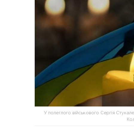
У полеглого військового Сергія Стукал
Ко