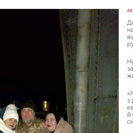
А
Д
н
в
р
Н
з
ж
«
з
е
й
с