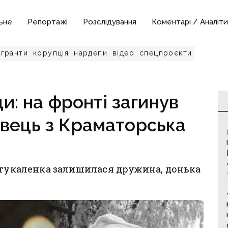
ьне
Репортажі
Розслідування
Коментарі / Аналіти
гранти
корупція
нардепи
відео
спецпроєкти
и: на фронті загинув
вець з Краматорська
Стукаленка залишилася дружина, донька