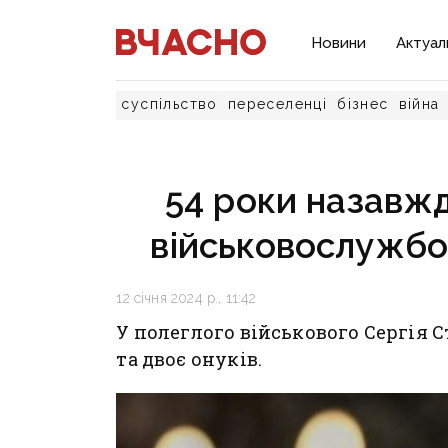
Новини
Актуал
суспільство
переселенці
бізнес
війна
54 роки назавжд
військовослужбо
12 січня 2024 р., 11:42
У полеглого військового Сергія 
та двоє онуків.