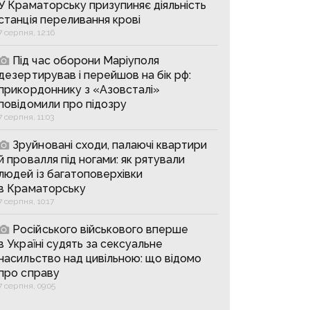
У Краматорську призупиняє діяльність
станція переливання крові
7 серпня, 12:16
Під час оборони Маріуполя
дезертирував і перейшов на бік рф:
прикордоннику з «Азовсталі»
повідомили про підозру
7 серпня, 11:03
Зруйновані сходи, палаючі квартири
й провалля під ногами: як рятували
людей із багатоповерхівки
в Краматорську
7 серпня, 10:17
Російського військового вперше
в Україні судять за сексуальне
насильство над цивільною: що відомо
про справу
7 серпня, 09:05