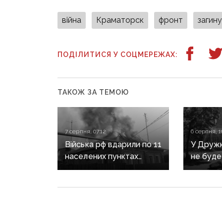
війна
Краматорск
фронт
загину
ПОДІЛИТИСЯ У СОЦМЕРЕЖАХ:
ТАКОЖ ЗА ТЕМОЮ
7 серпня, 07:12
6 серпня, 1
Війська рф вдарили по 11
У Дружкі
населених пунктах
не буде
Донеччини: одна людина
сезону:
загинула, п’ятеро
наближа
поранені
інфраст
критичн