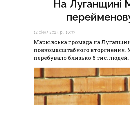
На Луганщині 
перейменову
12 січня 2024 р., 10:33
Марківська громада на Луганщин
повномасштабного вторгнення. У 
перебувало близько 6 тис. людей.