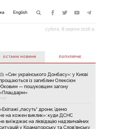
ка
English
субота, 8 серпня 2026 р.
ОСТАННІ НОВИНИ
ПОПУЛЯРНE
«Син українського Донбасу»: у Києві
прощаються із загиблим Олексієм
Юковим — пошуковцем загону
«Плацдарм»
10:47
«Екіпажі „пасуть“ дрони, їдемо
не на кожен виклик»: куди ДСНС
не виїжджає на ліквідацію надзвичайних
ситуацій у Краматорську та Слов’янську