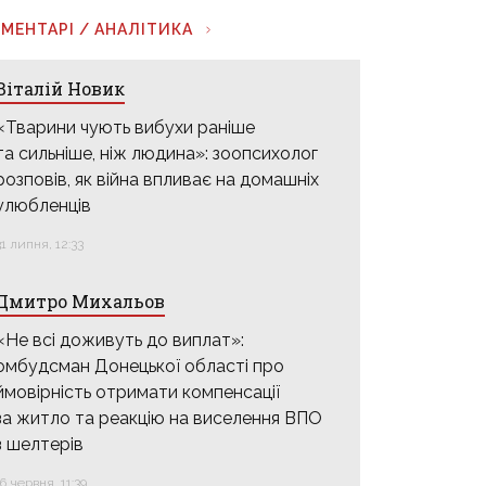
МЕНТАРІ / АНАЛІТИКА
Віталій Новик
«Тварини чують вибухи раніше
та сильніше, ніж людина»: зоопсихолог
розповів, як війна впливає на домашніх
улюбленців
31 липня, 12:33
Дмитро Михальов
«Не всі доживуть до виплат»:
омбудсман Донецької області про
ймовірність отримати компенсації
за житло та реакцію на виселення ВПО
з шелтерів
16 червня, 11:39