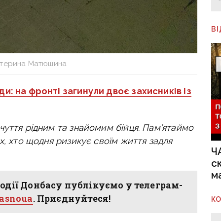
В
атерина Матюшина
жди: на фронті загинули двоє захисників із
чуття рідним та знайомим бійця. Пам’ятаймо
х, хто щодня ризикує своїм життя задля
Ч
с
м
одії Донбасу публікуємо у телеграм-
hasnoua
. Приєднуйтеся!
К