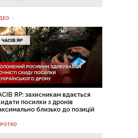
ІДЕО
АСІВ ЯР: захисникам вдається
кидати посилки з дронів
аксимально близько до позицій
ОРОТКО