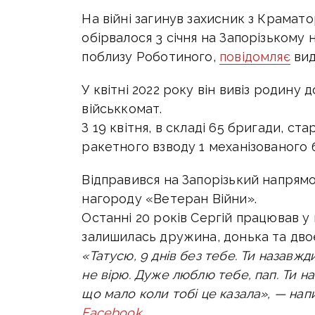
На війні загинув захисник з Крамат
обірвалося
3 січня на Запорізькому
поблизу Роботиного,
повідомляє
вид
У квітні 2022 року він вивіз родину
військкомат.
З 19 квітня, в складі 65 бригади, с
ракетного взводу 1 механізованого
Відправився на Запорізький напрямо
нагороду «Ветеран Війни».
Останні 20 років Сергій працював у
залишилась дружина, донька та двоє
«Татусю, 9 днів без тебе. Ти назавжд
не вірю. Дуже люблю тебе, пап. Ти на
що мало коли тобі це казала», — нап
Facebook
.