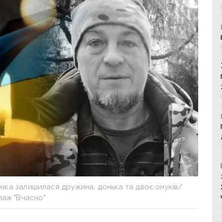
енка залишилася дружина, донька та двоє онуків/
лаж "Вчасно"