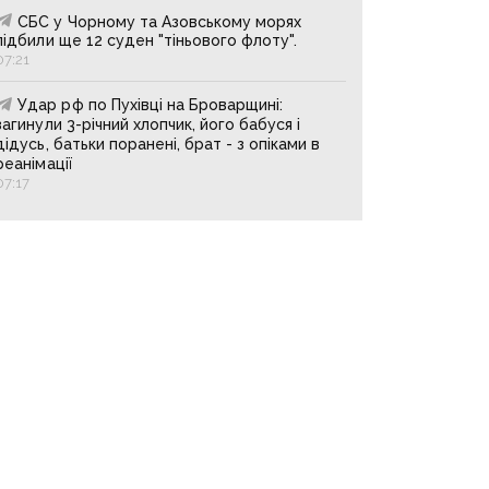
СБС у Чорному та Азовському морях
підбили ще 12 суден "тіньового флоту".
07:21
Удар рф по Пухівці на Броварщині:
загинули 3-річний хлопчик, його бабуся і
дідусь, батьки поранені, брат - з опіками в
реанімації
07:17