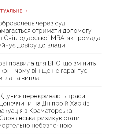
КТУАЛЬНЕ
оброволець через суд
амагається отримати допомогу
ід Світлодарської МВА: як громада
уйнує довіру до влади
ові правила для ВПО: що змінить
акон і чому він ще не гарантує
итла та виплат
Ждуни» перекривають траси
 Донеччини на Дніпро й Харків:
вакуація з Краматорська
 Слов’янська ризикує стати
мертельно небезпечною