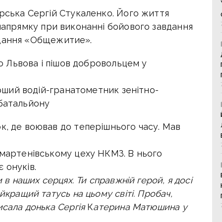
орська Сергій Стукаленко. Його життя
 напрямку при виконанні бойового завдання
ання «Общежитие».
 до Львова і пішов добровольцем у
тарший водій-гранатометник зенітно-
 батальйону
к, де воював до теперішнього часу. Мав
 мартенівському цеху НКМЗ. В нього
 онуків.
и в наших серцях. Ти справжній герой, я досі
йкращий татусь на цьому світі. Пробач,
исала донька Сергія
К
атерина Матюшина
у