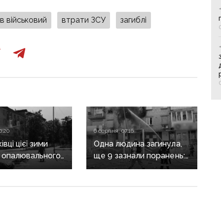
в військовий
втрати ЗСУ
загиблі
0:20
6 серпня, 07:16
вці цієї зими
Одна людина загинула,
 опалювального
ще 9 зазнали поранень:
 фронт
воєнні злочини
ється,
рф на Донеччині
руктура
о зруйнована