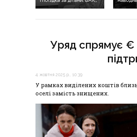
і поїздка за дітьми: ВАКС
наводив
знову відмовив
на позиц
Кириленкам у виїзді
священн
за кордон
єпархії 
років
Уряд спрямує € 
підт
4 жовтня 2025 р., 10:39
У рамках виділених коштів близь
оселі замість знищених.