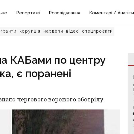
ьне
Репортажі
Розслідування
Коментарі / Аналіти
гранти
корупція
нардепи
відео
спецпроєкти
ла КАБами по центру
ка, є поранені
азнало чергового ворожого обстрілу.