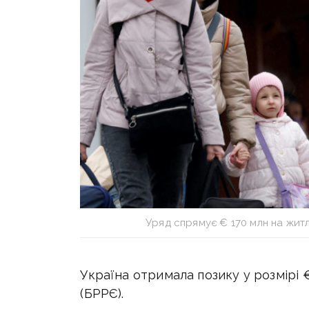
Уряд спрямує € 170 млн на жит
Україна отримала позику у розмірі
(БРРЄ).