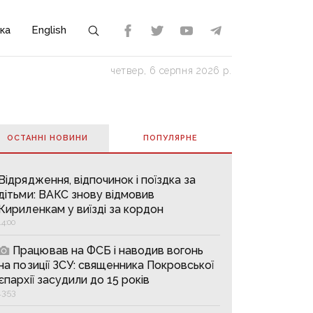
ка
English
четвер, 6 серпня 2026 р.
ОСТАННІ НОВИНИ
ПОПУЛЯРНE
Відрядження, відпочинок і поїздка за
дітьми: ВАКС знову відмовив
Кириленкам у виїзді за кордон
14:00
Працював на ФСБ і наводив вогонь
на позиції ЗСУ: священника Покровської
єпархії засудили до 15 років
13:53