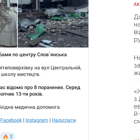
А
Д
н
в
р
Н
з
ж
«
з
е
й
с