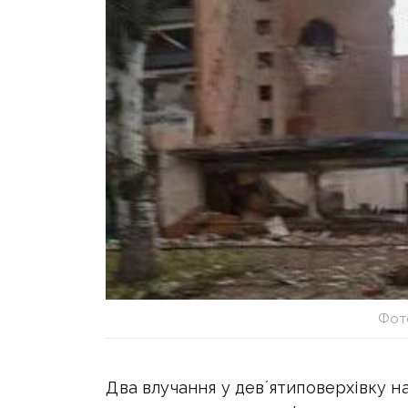
Фот
Два влучання у девʼятиповерхівку на