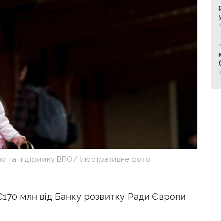
ло та підтримку ВПО/ Ілюстративне фото
€
170 млн від Банку розвитку Ради Європи