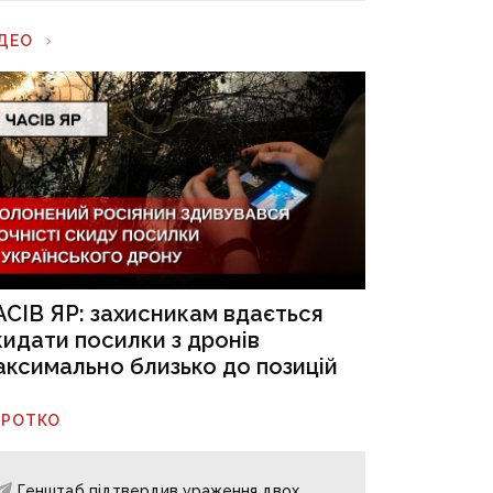
ІДЕО
АСІВ ЯР: захисникам вдається
кидати посилки з дронів
аксимально близько до позицій
ОРОТКО
Генштаб підтвердив ураження двох