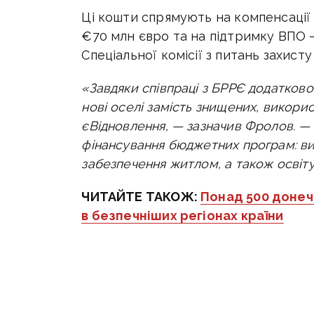
Ці кошти спрямують на
компенсації
€
70 млн євро та на
підтримку ВПО
Спеціальної комісії з питань захис
«Завдяки співпраці з БРРЄ додатково
нові оселі замість знищених, викор
єВідновлення, — зазначив Фролов. —
фінансування бюджетних програм: в
забезпечення житлом, а також освіту 
ЧИТАЙТЕ ТАКОЖ:
Понад 500 донеч
в безпечніших регіонах країни
Оперативну інформацію про п
каналі
t.me/vc