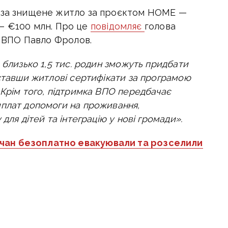
 за знищене житло за проєктом HOME —
 —
€
100 млн. Про це
повідомляє
голова
ту ВПО Павло Фролов.
 близько 1,5 тис. родин зможуть придбати
иставши житлові сертифікати за програмою
Крім того, підтримка ВПО передбачає
иплат допомоги на проживання,
для дітей та інтеграцію у нові громади».
чан безоплатно евакуювали та розселили
одії Донбасу публікуємо у телеграм-
hasnoua
. Приєднуйтеся!