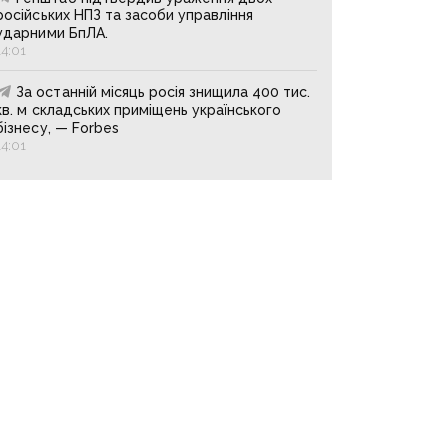
російських НПЗ та засоби управління
ударними БпЛА.
14:01
За останній місяць росія знищила 400 тис.
кв. м складських приміщень українського
бізнесу, — Forbes
14:01