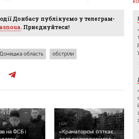
КО
одії Донбасу публікуємо у телеграм-
hasnoua
. Приєднуйтеся!
Донецька область
обстріли
13:20
в на ФСБ і
«Краматорськ спіткає