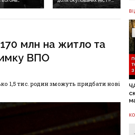
 вогонь
доля окупованих міст»:
ії ЗСУ:
військовий оглядач про
В
ика Покровської
те, чи вдасться армії
засудили до 15
рф захопити останню
агломерацію Донеччини
до кінця 2026 року
170 млн на житло та
римку ВПО
ко 1,5 тис. родин зможуть придбати нові
Ч
с
м
К