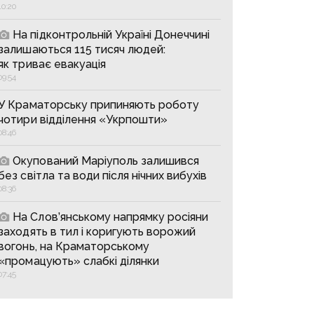
10:20
На підконтрольній Україні Донеччині
залишаються 115 тисяч людей:
як триває евакуація
09:54
У Краматорську припиняють роботу
чотири відділення «Укрпошти»
08:46
Окупований Маріуполь залишився
без світла та води після нічних вибухів
08:36
На Слов’янському напрямку росіяни
заходять в тил і коригують ворожий
вогонь, на Краматорському
«промацують» слабкі ділянки
07:45