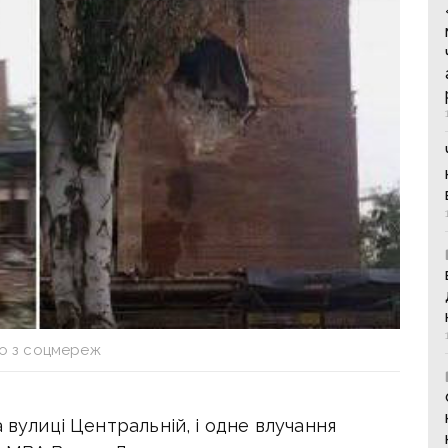
о з соцмереж
 вулиці Центральній, і одне влучання