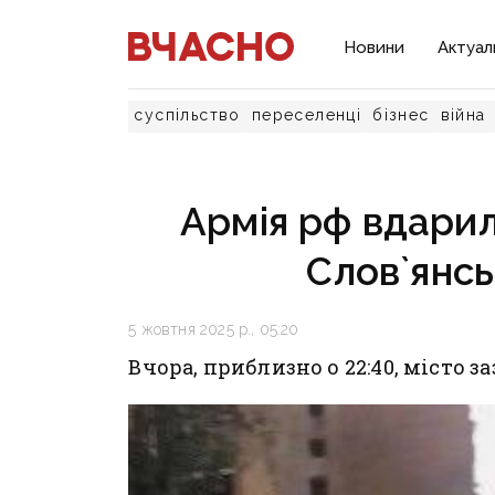
Новини
Актуал
суспільство
переселенці
бізнес
війна
Армія рф вдари
Слов`янсь
5 жовтня 2025 р., 05:20
Вчора, приблизно о 22:40, місто з