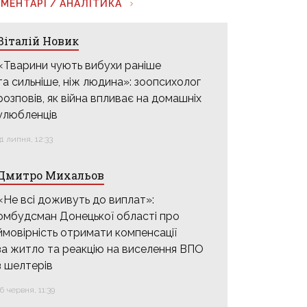
МЕНТАРІ / АНАЛІТИКА
Віталій Новик
«Тварини чують вибухи раніше
та сильніше, ніж людина»: зоопсихолог
розповів, як війна впливає на домашніх
улюбленців
31 липня, 12:33
Дмитро Михальов
«Не всі доживуть до виплат»:
омбудсман Донецької області про
ймовірність отримати компенсації
за житло та реакцію на виселення ВПО
з шелтерів
16 червня, 11:39