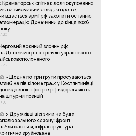
«Краматорськ спіткає доля окупованих
міст»: військовий оглядач про те,
чи вдасться армії рф захопити останню
агломерацію Донеччини до кінця 2026
року
13:20
Черговий воєнний злочин рф:
на Донеччині розстріляли українського
військовополоненого
12:43
«Щодня по три групи просуваються
вглиб на пів кілометра»: у Костянтинівці
досвідчених офіцерів рф відправляють
на штурми позицій
11:35
У Дружківці цієї зими не буде
опалювального сезону: фронт
наближається, інфраструктура
критично зруйнована