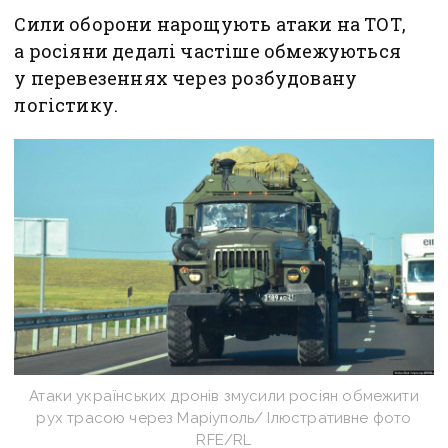
Сили оборони нарощують атаки на ТОТ,
а росіяни дедалі частіше обмежуються
у перевезеннях через розбудовану
логістику.
Атаки українських дронів змусили росіян обмежити
рух трасою через Маріуполь/ Ілюстративне фото
RFE/RL