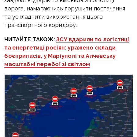
завдають ударів по військовій логістиці
ворога, намагаючись порушити постачання
та ускладнити використання цього
транспортного коридору.
ЧИТАЙТЕ ТАКОЖ:
ЗСУ вдарили по логістиці
та енергетиці росіян: уражено склади
боєприпасів, у Маріуполі та Алчевську
масштабні перебої зі світлом