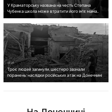
У Краматорську названа на честь Степана
Чубенка школа може втратити його ім'я: мама
загиблого героя розповіла про рішення влади
08:28
Троє людей загинули, шестеро зазнали
поранень: наслідки російських атак на Донеччині
На Донеччині