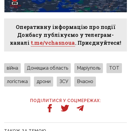
Оперативну інформацію про події
Донбасу публікуємо у телеграм-
каналі
t.me/vchasnoua
. Приєднуйтеся!
війна
Донецька область
Маріуполь
ТОТ
логістика
дрони
ЗСУ
Вчасно
ПОДІЛИТИСЯ У СОЦМЕРЕЖАХ:
ТАКОЖ ЗА ТЕМОЮ