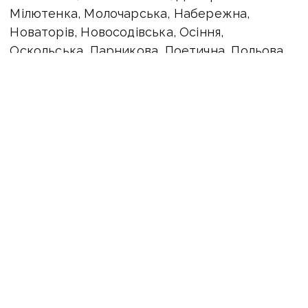
Мілютенка, Молочарська, Набережна,
Новаторів, Новосодівська, Осіння,
Оскольська, Парникова, Поетична, Польова,
Престижна, Приозерна, Путивлівська,
Радісна, Рапно-Набережна, Республіканська,
Рибацька, Садова, Севастопольська,
Сергіївська, Сільзаводська, Григорія
Сковороди, Слобожанська, Солеварів,
Анатолія Солов’яненка, Сонячна, Софіївська,
Степова (Словкурорт), Богдана Ступки,
Сулимівська, Сучасна, Теплична, Олекси
Тихого, Торецька, Українських Воїнів,
Українських Десантників, Харківська,
Херсонська, Богдана Хмельницького,
Центральної Ради, Чорноморська,
Чугуївська, Щаслива, Дмитра Яворницького;