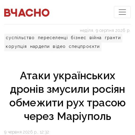
неділя, 9 серпня 2026 р.
суспільство
переселенці
бізнес
війна
гранти
корупція
нардепи
відео
спецпроєкти
Атаки українських
дронів змусили росіян
обмежити рух трасою
через Маріуполь
9 червня 2026 р., 12:32