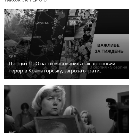
13:00
Дефіцит ППО на тлі масованих атак, дроновий
терор в Краматорську, загроза втрати
Костянтинівки та прощання з Олексієм Юковим:
важливе за тиждень
10:45