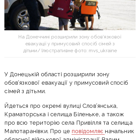
На Донеччині розширили зону обов’язкової
евакуації у примусовий спосіб сімей з
дітьми/ Ілюстративне фото: mvs_ukraine
У Донецькій області розширили зону
обов’язкової евакуації у примусовий спосіб
сімей з дітьми.
Йдеться про окремі вулиці Слов’янська,
Краматорська і селища Біленьке, а також
про всю територію села Привілля та селища
Малотаранівки. Про це
повідомляє
начальник
обласної військової адміністрації Вадим