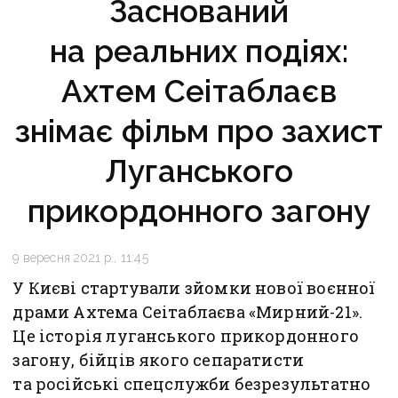
Заснований
на реальних подіях:
Ахтем Сеітаблаєв
знімає фільм про захист
Луганського
прикордонного загону
9 вересня 2021 р., 11:45
У Києві стартували зйомки нової воєнної
драми Ахтема Сеітаблаєва «Мирний-21».
Це історія луганського прикордонного
загону, бійців якого сепаратисти
та російські спецслужби безрезультатно