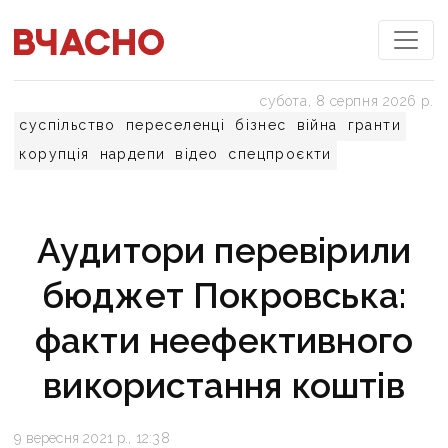
субота, 8 серпня 2026 р.
суспільство
переселенці
бізнес
війна
гранти
корупція
нардепи
відео
спецпроєкти
Аудитори перевірили
бюджет Покровська:
факти неефективного
використання коштів
9 вересня 2021 р., 12:38