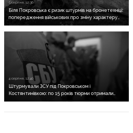
5 серпня, 12:36
Біля Покровська є ризик штурмів на бронетехніці:
попередження військових про зміну характеру
боїв на напрямку
4 серпня, 12:40
Штурмували ЗСУ під Покровськом і
Костянтинівкою: по 15 років тюрми отримали
десятеро бойовиків, які воювали на боці рф