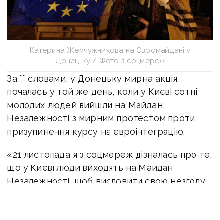
Катерина Жемчужникова на Євромайдані у
Донецьку / Фото з соцмереж
За її словами, у Донецьку мирна акція
почалась у той же день, коли у Києві сотні
молодих людей вийшли на Майдан
Незалежності з мирним протестом проти
призупинення курсу на євроінтеграцію.
«21 листопада я з соцмереж дізналась про те,
що у Києві люди виходять на Майдан
Незалежності, щоб висловити свою незгоду
з різким зміном курсу та тим, що це рішення
було прийняте без врахування думки