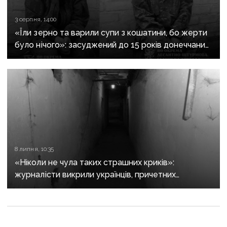
3 серпня, 14:00
«Їли зерно та варили супи з кошатини, бо жерти
було нічого»: засуджений до 15 років донеччанин
розповів, як воював за «ДНР» і потрапив у полон
при першому ж штурмі
8 липня, 10:35
«Ніколи не чула таких страшних криків»:
журналісти викрили українців, причетних
до катувань у донецькій «Ізоляції»