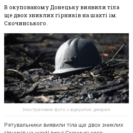
В окупованому Донецьку виявили тіла
ще двох зниклих гірників на шахті ім.
Скочинського.
Ілюстративне фото з відкритих джерел
Рятувальники виявили тіла ще двох зниклих
гірників на шахті імені Скочинського