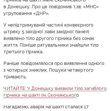
в Донецьку. Про це повідомив т.зв. «МНС»
угруповання «ДНР».
У непідтримуваній частині конвеєрного
штреку 5 західної лави західної панелі
виявлено тіло другого гірника без ознак
життя. Пізніше рятувальники знайшли тіло
третього гірника.
Раніше повідомлялося про виявлення одного
з чотирьох зниклих. Пошуки четвертого
тривають.
ЧИТАЙТЕ: У Донецьку виявили тіло загиблого
гірника на шахті ім. Скочинськог
о
Нагадаємо, аварія на шахті сталася 17