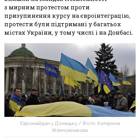
з мирним протестом проти
призупинення курсу на євроінтеграцію,
протести були підтримані у багатьох
містах України, у тому числі і на Донбасі.
Євромайдан у Донецьку / Фото: Катерина
Жемчужникова