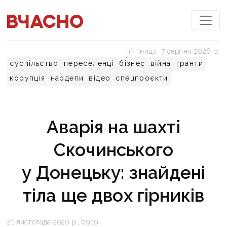
пʼятниця, 7 серпня 2026 р.
суспільство
переселенці
бізнес
війна
гранти
корупція
нардепи
відео
спецпроєкти
Аварія на шахті
Скочинського
у Донецьку: знайдені
тіла ще двох гірників
21 листопада 2020 р., 09:19