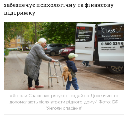
забезпечує психологічну та фінансову
підтримку.
«Янголи Спасіння» рятують людей на Донеччині та
допомагають після втрати рідного дому/ Фото: БФ
"Янголи спасіння"