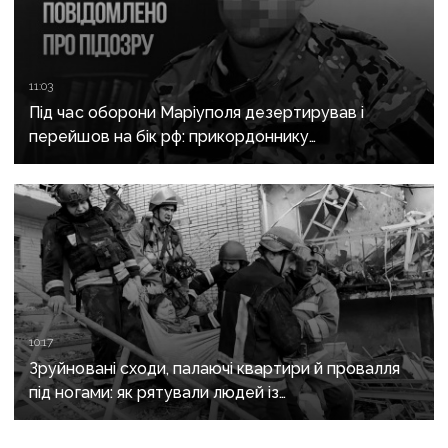
11:03
Під час оборони Маріуполя дезертирував і
перейшов на бік рф: прикордоннику
з «Азовсталі» повідомили про підозру
10:17
Зруйновані сходи, палаючі квартири й провалля
під ногами: як рятували людей із
багатоповерхівки в Краматорську