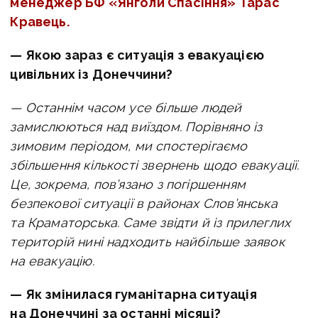
менеджер БФ «Янголи Спасіння» Тарас
Кравець.
— Якою зараз є ситуація з евакуацією
цивільних із Донеччини?
— Останнім часом усе більше людей
замислюються над виїздом. Порівняно із
зимовим періодом, ми спостерігаємо
збільшення кількості звернень щодо евакуації.
Це, зокрема, пов’язано з погіршенням
безпекової ситуації в районах Слов’янська
та Краматорська. Саме звідти й із прилеглих
територій нині надходить найбільше заявок
на евакуацію.
— Як змінилася гуманітарна ситуація
на Донеччині за останні місяці?