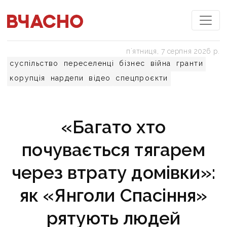
пʼятниця, 7 серпня 2026 р.
суспільство
переселенці
бізнес
війна
гранти
корупція
нардепи
відео
спецпроєкти
«Багато хто
почувається тягарем
через втрату домівки»:
як «Янголи Спасіння»
рятують людей