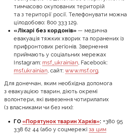
тимчасово окупованих територій
та з території росії. Телефонувати можна
цілодобово: 800 333 129.
«Лікарі без кордонів»
— медична
евакуація тяжких хворих та поранених із
прифронтових регіонів. Звернення
приймають у соціальних мережах
Instagram:
msf_ukrainian
, Facebook:
msf.ukrainian
, сайт:
www.msf.org
.
Для донеччан, яким необхідна допомога
з евакуацією тварин, діють окремі
волонтери, які вивезення чотирилапих
(з власниками чи без них):
ГО
«Порятунок тварин Харків»
:
+380 95
338 62 44 (або у соцмережі
за цим