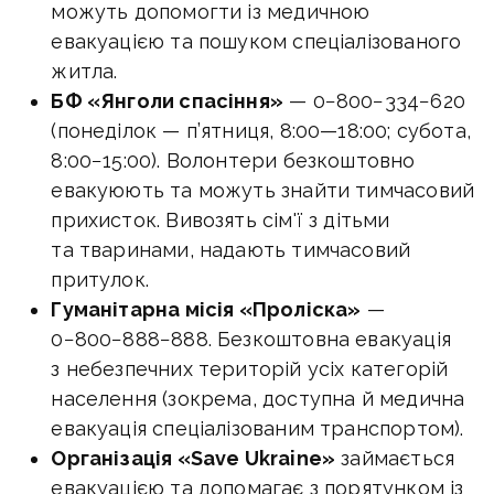
можуть допомогти із медичною
евакуацією та пошуком спеціалізованого
житла.
БФ «Янголи спасіння»
— 0−800−334−620
(понеділок — п’ятниця,
8:00—18:00
; субота,
8:00−15:00). Волонтери безкоштовно
евакуюють та можуть знайти тимчасовий
прихисток. Вивозять сім'ї з дітьми
та тваринами, надають тимчасовий
притулок.
Гуманітарна місія «Проліска»
—
0−800−888−888. Безкоштовна евакуація
з небезпечних територій усіх категорій
населення (зокрема, доступна й медична
евакуація спеціалізованим транспортом).
Організація «Save Ukraine»
займається
евакуацією та допомагає з порятунком із