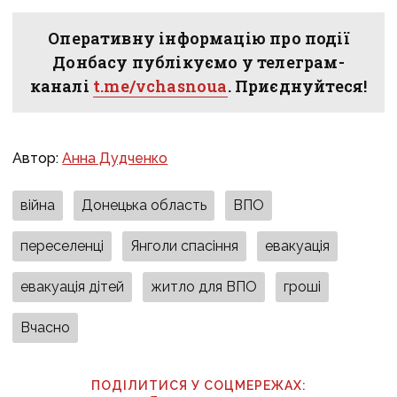
Оперативну інформацію про події
Донбасу публікуємо у телеграм-
каналі
t.me/vchasnoua
. Приєднуйтеся!
Автор:
Анна Дудченко
війна
Донецька область
ВПО
переселенці
Янголи спасіння
евакуація
евакуація дітей
житло для ВПО
гроші
Вчасно
ПОДІЛИТИСЯ У СОЦМЕРЕЖАХ: