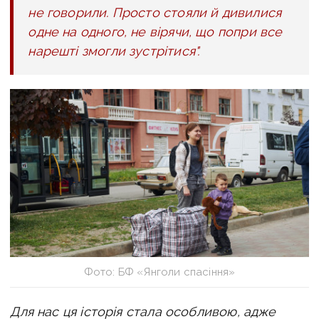
не говорили. Просто стояли й дивилися
одне на одного, не вірячи, що попри все
нарешті змогли зустрітися".
Фото: БФ «Янголи спасіння»
Для нас ця історія стала особливою, адже