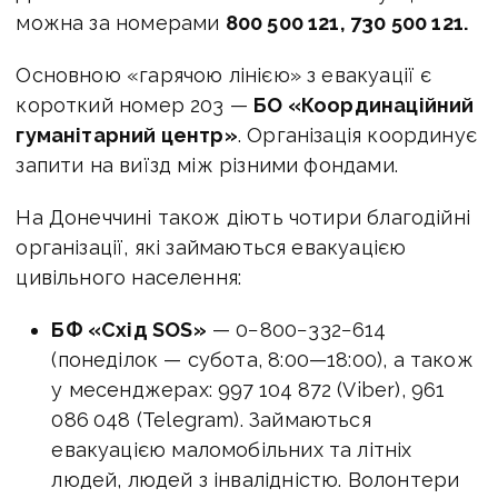
можна за номерами
800 500 121, 730 500 121.
Основною «гарячою лінією» з евакуації є
короткий номер 203 —
БО «Координаційний
гуманітарний центр»
. Організація координує
запити на виїзд між різними фондами.
На Донеччині також діють чотири благодійні
організації, які займаються евакуацією
цивільного населення:
БФ «Схід SOS»
— 0−800−332−614
(понеділок — субота,
8:00—18:00
), а також
у месенджерах: 997 104 872 (Viber), 961
086 048 (Telegram). Займаються
евакуацією маломобільних та літніх
людей, людей з інвалідністю. Волонтери