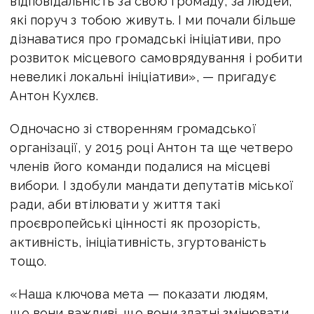
відповідальність за свою громаду, за людей,
які поруч з тобою живуть. І ми почали більше
дізнаватися про громадські ініціативи, про
розвиток місцевого самоврядування і робити
невеликі локальні ініціативи», — пригадує
Антон Кухлєв.
Одночасно зі створенням громадської
організації, у 2015 році Антон та ще четверо
членів його команди подалися на місцеві
вибори. І здобули мандати депутатів міської
ради, аби втілювати у життя такі
проєвропейські цінності як прозорість,
активність, ініціативність, згуртованість
тощо.
«Наша ключова мета — показати людям,
що вони важливі, що вони здатні змінювати