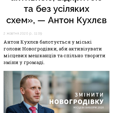
та без усіляких
схем», — Антон Кухлєв
2 жовтня 2020 р., 11:09
Антон Кухлєв балотується у міські
голови Новогродівки, аби активізувати
місцевих мешканців та спільно творити
зміни у громаді.