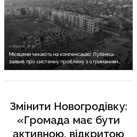
2 серпня, 06:39
Місяцями чекають на компенсацію: Лубінець
заявив про системну проблему з отриманням
сертифікатів за зруйноване житло
Змінити Новогродівку:
«Громада має бути
активною, відкритою