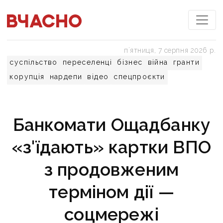
пʼятниця, 7 серпня 2026 р.
суспільство
переселенці
бізнес
війна
гранти
корупція
нардепи
відео
спецпроєкти
Банкомати Ощадбанку
«з'їдають» картки ВПО
з продовженим
терміном дії —
соцмережі