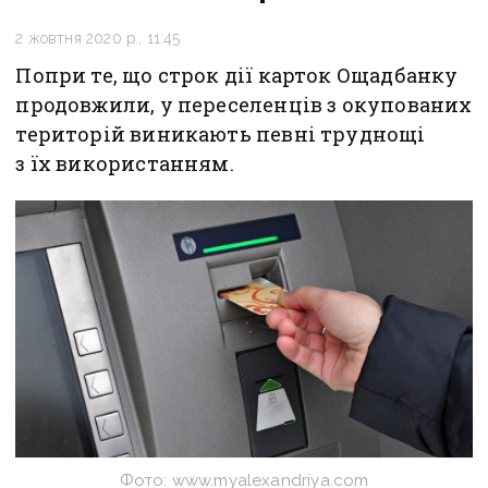
2 жовтня 2020 р., 11:45
Попри те, що строк дії карток Ощадбанку
продовжили, у переселенців з окупованих
територій виникають певні труднощі
з їх використанням.
Фото: www.myalexandriya.com