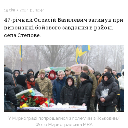
19 січня 2024 р., 12:44
47-річний Олексій Базилевич загинув при
виконанні бойового завдання в районі
села Степове.
У Мирнограді попрощалися з полеглим військовим/
Фото Мирноградська МВА