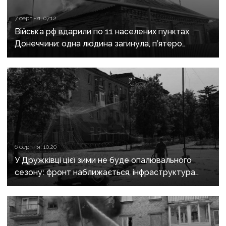
7 серпня, 07:12
Війська рф вдарили по 11 населених пунктах
Донеччини: одна людина загинула, п’ятеро
поранені
6 серпня, 10:20
У Дружківці цієї зими не буде опалювального
сезону: фронт наближається, інфраструктура
критично зруйнована