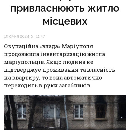
привласнюють житло
місцевих
19 січня 2024 р., 11:37
Окупаційна «влада» Маріуполя
продовжила інвентаризацію житла
маріупольців. Якщо людина не
підтверджує проживання та власність
на квартиру, то вона автоматично
переходить в руки загабників.