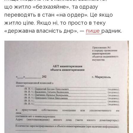
що житло «безхазяйне», та одразу
переводять в стан «на ордер». Це якщо
житло ціле. Якщо ні, то просто в теку
«державна власність днр», —
пише
радник.