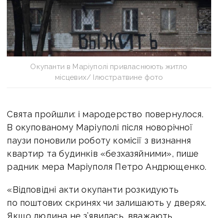
Окупанти в Маріуполі привласнюють житло
місцевих/ Ілюстратвине фото
Свята пройшли: і мародерство повернулося.
В окупованому Маріуполі після новорічної
паузи поновили роботу комісії з визнання
квартир та будинків «безхазяйними», пише
радник мера Маріуполя Петро Андрющенко.
«Відповідні акти окупанти розкидують
по поштових скринях чи залишають у дверях.
Якщо людина не з’явилась, вважають,