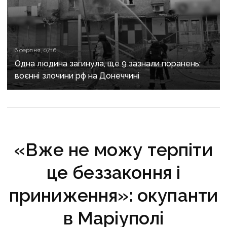
6 серпня, 07:16
Одна людина загинула, ще 9 зазнали поранень:
воєнні злочини рф на Донеччині
«Вже не можу терпіти
це беззаконня і
приниження»: окупанти
в Маріуполі