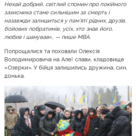
Нехай добрий, світлий спомин про покійного
захисника стане сильнішим за смерть і
назавжди залишиться у пам’яті рідних, друзів,
бойових побратимів, усіх, хто знав його,
любив і шанував
«
, — пише МВА.
Попрощалися та поховали Олексія
Володимировича на Алеї слави, кладовище
«Озерки».
У бійця залишились дружина, син,
донька.