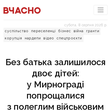
субота, 8 серпня 2026 р.
суспільство
переселенці
бізнес
війна
гранти
корупція
нардепи
відео
спецпроєкти
Без батька залишилося
двоє дітей:
у Мирнограді
попрощалися
з полеглим військовим