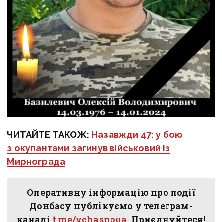
ЧИТАЙТЕ ТАКОЖ:
Назавжди 47: у бою
з окупантами загинув військовий із
Мирнограда
Оперативну інформацію про події
Донбасу публікуємо у телеграм-
каналі
t.me/vchasnoua
. Приєднуйтеся!