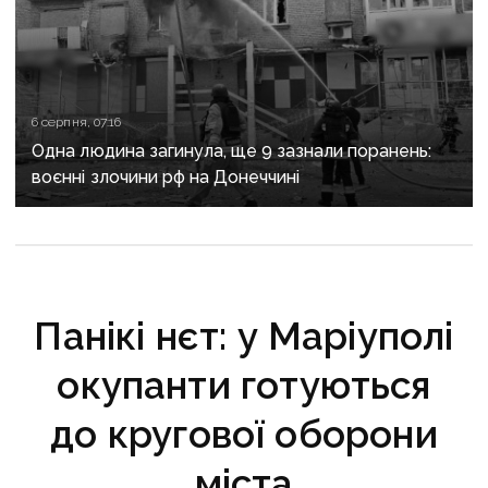
6 серпня, 07:16
Одна людина загинула, ще 9 зазнали поранень:
воєнні злочини рф на Донеччині
Панікі нєт: у Маріуполі
окупанти готуються
до кругової оборони
міста