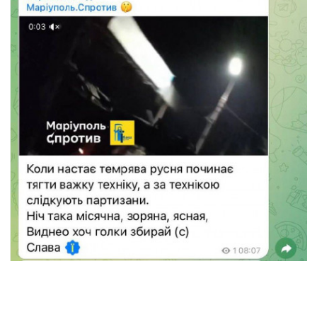
Зокрема, нещодавно радник мера міста
Петро Андрющенко опублікував відео,