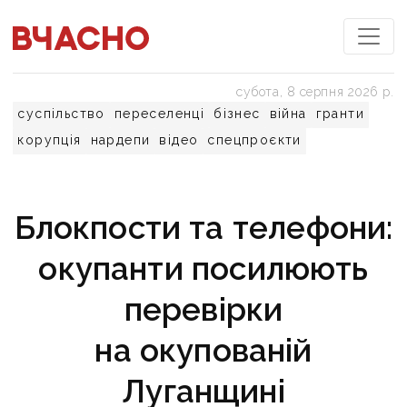
субота, 8 серпня 2026 р.
суспільство
переселенці
бізнес
війна
гранти
корупція
нардепи
відео
спецпроєкти
Блокпости та телефони:
окупанти посилюють
перевірки
на окупованій
Луганщині