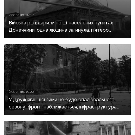
7 серпня, 07:12
Війська рф вдарили по 11 населених пунктах
Донеччини: одна людина загинула, п’ятеро
поранені
6 серпня, 10:20
У Дружківці цієї зими не буде опалювального
сезону: фронт наближається, інфраструктура
критично зруйнована