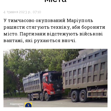
4 травня 2023 р., 07:10
У тимчасово окупований Маріуполь
рашисти стягують техніку, аби боронити
місто. Партизани відстежують військові
вантажі, які рухаються вночі.