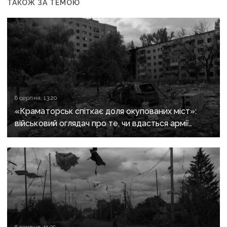
ТАКОЖ ЗА ТЕМОЮ
6 серпня, 13:20
«Краматорськ спіткає доля окупованих міст»:
військовий оглядач про те, чи вдасться армії
рф захопити останню агломерацію Донеччини до
кінця 2026 року