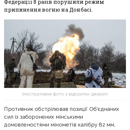
Федерації 8 разів порушили режим
припинення вогню на Донбасі.
Ілюстративне фото з відкритих джерел
Противник обстрілював позиції Об'єднаних
сил із заборонених мінськими
домовленостями мінометів калібру 82 мм,