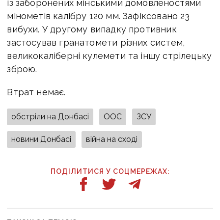
із заборонених мінськими домовленостями
мінометів калібру 120 мм. Зафіксовано 23
вибухи. У другому випадку противник
застосував гранатомети різних систем,
великокаліберні кулемети та іншу стрілецьку
зброю.
Втрат немає.
обстріли на Донбасі
ООС
ЗСУ
новини Донбасі
війна на сході
ПОДІЛИТИСЯ У СОЦМЕРЕЖАХ: