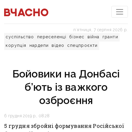
пʼятниця, 7 серпня 2026 р.
суспільство
переселенці
бізнес
війна
гранти
корупція
нардепи
відео
спецпроєкти
Бойовики на Донбасі
б’ють із важкого
озброєння
6 грудня 2019 р., 08:28
5 грудня збройні формування Російської