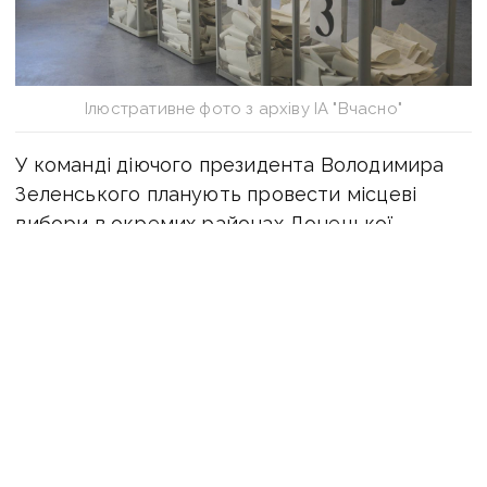
Ілюстративне фото з архіву ІА "Вчасно"
У команді діючого президента Володимира
Зеленського планують провести місцеві
вибори в окремих районах Донецької
та Луганської областей одночасно з усією
територією України восени 2020 року. Про
це заявив помічник президента Андрій Єрмак
під час зустрічі у Лондоні, яку організував
Королівський інститут міжнародних відносин
Chatham House і Рада зовнішньої політики
«Українська призма».
«Ми хочемо провести вибори одночасно