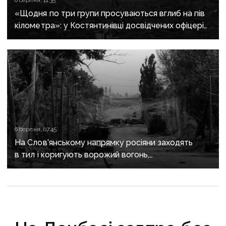
6 серпня, 11:35
«Щодня по три групи просуваються вглиб на пів
кілометра»: у Костянтинівці досвідчених офіцерів
рф відправляють на штурми позицій
6 серпня, 07:45
На Слов’янському напрямку росіяни заходять
в тил і коригують ворожий вогонь,
на Краматорському «промацують» слабкі
ділянки