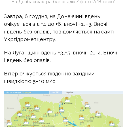
На Донбасі завтра без опадів / фото ІА "Вчасно"
Завтра, 6 грудня, на Донеччині вдень
очікується від +4 до +6, вночі −1…−3. Вночі
і вдень без опадів, повідомляється на сайті
Укргідрометцентру.
На Луганщині вдень +3…+5, вночі −2…−4. Вночі
і вдень без опадів.
Вітер очікується південно-західний
швидкістю 5−10 м/с.