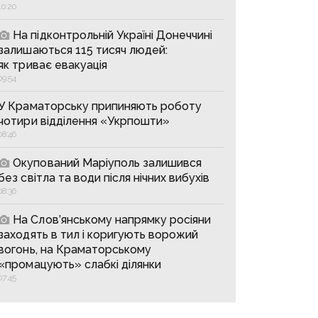
10:20
На підконтрольній Україні Донеччині
залишаються 115 тисяч людей:
як триває евакуація
09:54
У Краматорську припиняють роботу
чотири відділення «Укрпошти»
08:46
Окупований Маріуполь залишився
без світла та води після нічних вибухів
08:36
На Слов’янському напрямку росіяни
заходять в тил і коригують ворожий
вогонь, на Краматорському
«промацують» слабкі ділянки
07:45