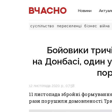
Новини
Актуал
суспільство
переселенці
бізнес
війна
Бойовики тричі
на Донбасі, один 
по
12 листопада 2020 р., 07:58
11 листопада збройні формування 
рази порушили домовленості Три