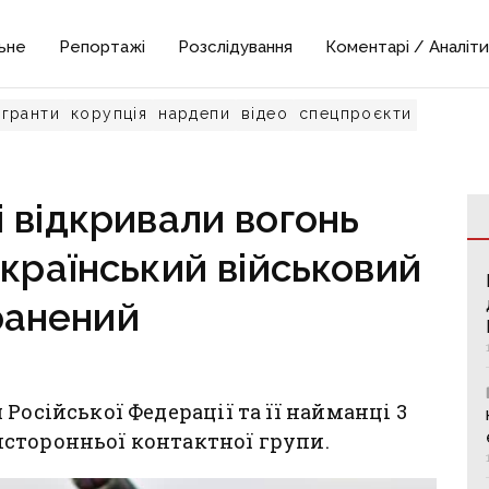
ьне
Репортажі
Розслідування
Коментарі / Аналіти
гранти
корупція
нардепи
відео
спецпроєкти
 відкривали вогонь
український військовий
ранений
Російської Федерації та її найманці 3
сторонньої контактної групи.