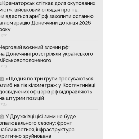
«Краматорськ спіткає доля окупованих
міст»: військовий оглядач про те,
чи вдасться армії рф захопити останню
агломерацію Донеччини до кінця 2026
року
13:20
Черговий воєнний злочин рф:
на Донеччині розстріляли українського
військовополоненого
12:43
«Щодня по три групи просуваються
вглиб на пів кілометра»: у Костянтинівці
досвідчених офіцерів рф відправляють
на штурми позицій
11:35
У Дружківці цієї зими не буде
опалювального сезону: фронт
наближається, інфраструктура
критично зруйнована