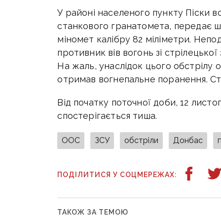
У районі населеного пункту Піски в
станкового гранатомета, передає ш
міномет калібру 82 міліметри. Непо
противник вів вогонь зі стрілецької
На жаль, унаслідок цього обстрілу
отримав вогнепальне поранення. Ста
Від початку поточної доби, 12 листо
спостерігається тиша.
ООС
ЗСУ
обстріли
Донбас
ПОДІЛИТИСЯ У СОЦМЕРЕЖАХ:
ТАКОЖ ЗА ТЕМОЮ