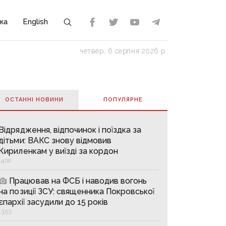
ка
English
четвер, 6 серпня 2026 р.
ОСТАННІ НОВИНИ
ПОПУЛЯРНE
Відрядження, відпочинок і поїздка за
дітьми: ВАКС знову відмовив
Кириленкам у виїзді за кордон
14:00
Працював на ФСБ і наводив вогонь
на позиції ЗСУ: священника Покровської
єпархії засудили до 15 років
13:53