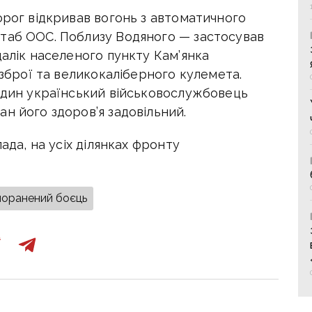
орог відкривав вогонь з автоматичного
таб ООС. Поблизу Водяного — застосував
далік населеного пункту Кам’янка
 зброї та великокаліберного кулемета.
 один український військовослужбовець
н його здоров’я задовільний.
пада, на усіх ділянках фронту
поранений боєць