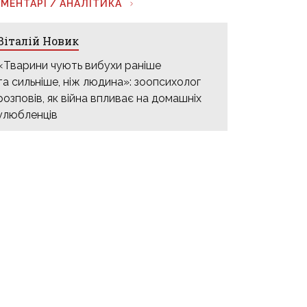
МЕНТАРІ / АНАЛІТИКА
Віталій Новик
«Тварини чують вибухи раніше
та сильніше, ніж людина»: зоопсихолог
розповів, як війна впливає на домашніх
улюбленців
31 липня, 12:33
Дмитро Михальов
«Не всі доживуть до виплат»:
омбудсман Донецької області про
ймовірність отримати компенсації
за житло та реакцію на виселення ВПО
з шелтерів
16 червня, 11:39