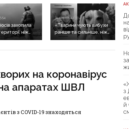
А
Д
5:54
31 липня, 12:33
н
росія захопила
«Тварини чують вибухи
в
ериторії, ніж
раніше та сильніше, ніж
р
ли Сили
людина»: зоопсихолог
и — DeepState
розповів, як війна
Н
впливає на домашніх
з
улюбленців
ж
хворих на коронавірус
«
 на апаратах ШВЛ
з
е
й
с
єнтів з COVID-19 знаходяться