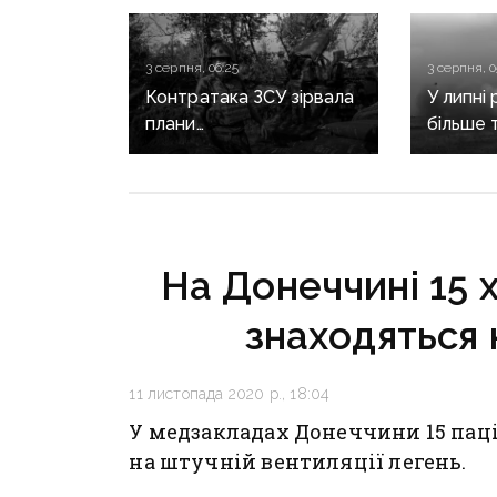
3 серпня, 06:25
3 серпня, 0
Контратака ЗСУ зірвала
У липні 
плани
більше т
рф на Слов’янському
звільни
напрямку, — ISW
оборон
На Донеччині 15 
знаходяться
11 листопада 2020 р., 18:04
У медзакладах Донеччини 15 паці
на штучній вентиляції легень.