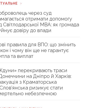
КТУАЛЬНЕ
оброволець через суд
амагається отримати допомогу
ід Світлодарської МВА: як громада
уйнує довіру до влади
ові правила для ВПО: що змінить
акон і чому він ще не гарантує
итла та виплат
Ждуни» перекривають траси
 Донеччини на Дніпро й Харків:
вакуація з Краматорська
 Слов’янська ризикує стати
мертельно небезпечною