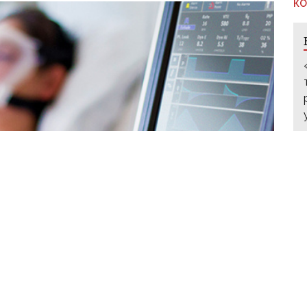
КО
 знаходяться на апаратах ШВЛ / Фото з відкритих