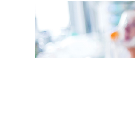
На Донеччині 15 хворих на коронавірус