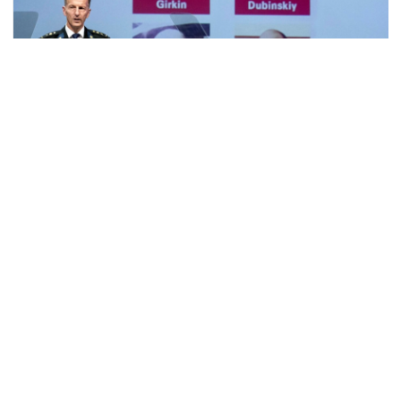
Вільберт Поллісен зі Спільної слідчої групи (JIT)
на пресконференції JIT. 19 червня 2019 року/ Фото:
EPA-EFE
У черві 2022-го в Нідерландах завершився
судовий процес щодо збитого над
Донеччиною літака MH17.
Вже 17 листопада 2022 року суд у Гаазі
озвучив вирок
: літак було збито 2014 року
донецькими сепаратистами. За даними