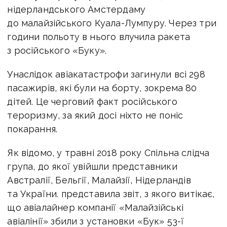
нідерландського Амстердаму
до малайзійського Куала-Лумпуру. Через три
години польоту в нього влучила ракета
з російського «Буку».
Унаслідок авіакатастрофи загинули всі 298
пасажирів, які були на борту, зокрема 80
дітей. Це черговий факт російського
тероризму, за який досі ніхто не поніс
покарання.
Як відомо, у травні 2018 року Спільна слідча
група, до якої увійшли представники
Австралії, Бельгії, Малайзії, Нідерландів
та України. представила звіт, з якого витікає,
що авіалайнер компанії «Малайзійські
авіалінії» збили з установки «Бук» 53-ї