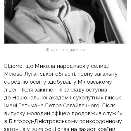
Фото із соцмереж
Відомо, що
Микола народився у селищі
Мілове Луганської області, повну загальну
середню освіту здобував у Міловському
ліцеї.
Після закінчення закладу вступив
до Національної академії сухопутних військ
імені Гетьмана Петра Сагайдачного. Після
випуску молодий офіцер продовжив службу
в Білгород-Дністровському прикордонному
загоні, а у 2023 році став на захист країни