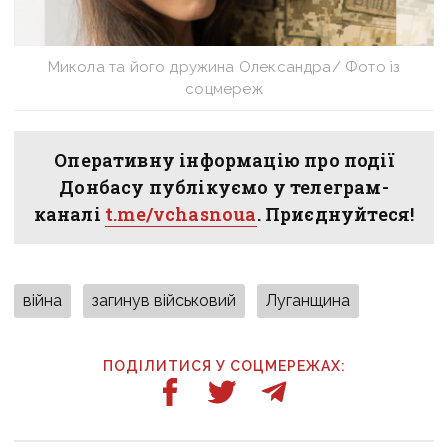
Микола та його дружина Олександра/ Фото із
соцмереж
Оперативну інформацію про події
Донбасу публікуємо у телеграм-
каналі
t.me/vchasnoua
. Приєднуйтеся!
війна
загинув військовий
Луганщина
ПОДІЛИТИСЯ У СОЦМЕРЕЖАХ: