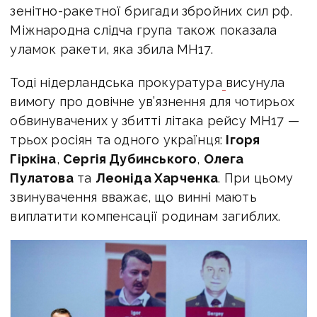
зенітно-ракетної бригади збройних сил рф.
Міжнародна слідча група також показала
уламок ракети, яка збила MH17.
Тоді нідерландська прокуратура
висунула
вимогу про довічне ув’язнення для чотирьох
обвинувачених у збитті літака рейсу MH17 —
трьох росіян та одного українця:
Ігоря
Гіркіна
,
Сергія Дубинського
,
Олега
Пулатова
та
Леоніда Харченка
. При цьому
звинувачення вважає, що винні мають
виплатити компенсації родинам загиблих.