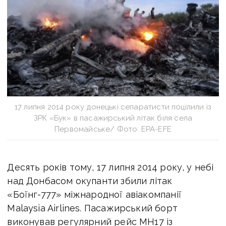
17 липня 2014 року донецькі сепаратисти поцілили із
ЗРК «Бук» в пасажирський літак біля села
Первомайське/ Фото: EPA-EFE
Десять років тому, 17 липня 2014 року, у небі
над Донбасом окупанти збили літак
«Боїнг-777» міжнародної авіакомпанії
Malaysia Airlines. Пасажирський борт
виконував регулярний рейс MH17 із