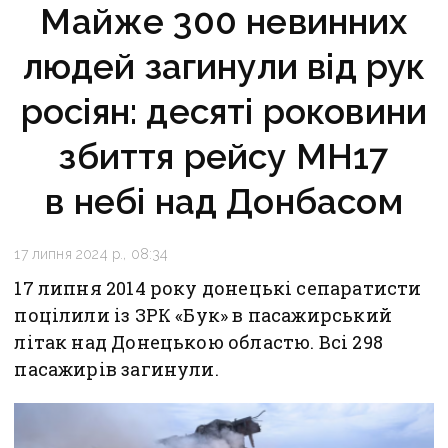
Майже 300 невинних
людей загинули від рук
росіян: десяті роковини
збиття рейсу MH17
в небі над Донбасом
17 липня 2024 р., 08:34
17 липня 2014 року донецькі сепаратисти
поцілили із ЗРК «Бук» в пасажирський
літак над Донецькою областю. Всі 298
пасажирів загинули.