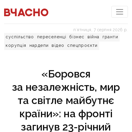
пʼятниця, 7 серпня 2026 р.
суспільство
переселенці
бізнес
війна
гранти
корупція
нардепи
відео
спецпроєкти
«Боровся
за незалежність, мир
та світле майбутнє
країни»: на фронті
загинув 23-річний