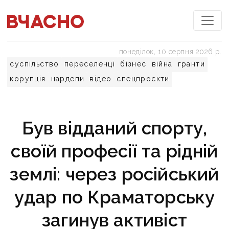
понеділок, 10 серпня 2026 р.
суспільство
переселенці
бізнес
війна
гранти
корупція
нардепи
відео
спецпроєкти
Був відданий спорту,
своїй професії та рідній
землі: через російський
удар по Краматорську
загинув активіст