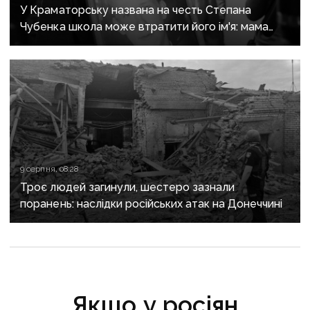
У Краматорську названа на честь Степана
Чубенка школа може втратити його ім'я: мама
загиблого героя розповіла про рішення влади
9 серпня, 08:28
Троє людей загинули, шестеро зазнали
поранень: наслідки російських атак на Донеччині
Якщо у росіян