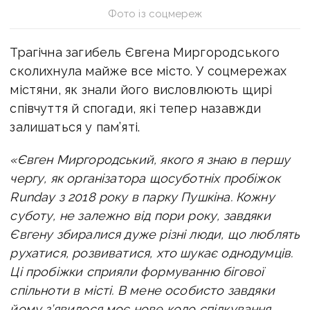
Фото із соцмереж
Трагічна загибель Євгена Миргородського
сколихнула майже все місто. У соцмережах
містяни, як знали його висловлюють щирі
співчуття й спогади, які тепер назавжди
залишаться у пам’яті.
«Євген Миргородський, якого я знаю в першу
чергу, як організатора щосуботніх пробіжок
Runday з 2018 року в парку Пушкіна. Кожну
суботу, не залежно від пори року, завдяки
Євгену збиралися дуже різні люди, що люблять
рухатися, розвиватися, хто шукає однодумців.
Ці пробіжки сприяли формуванню бігової
спільноти в місті. В мене особисто завдяки
йому з’явилося
моє нове коло спілкування,