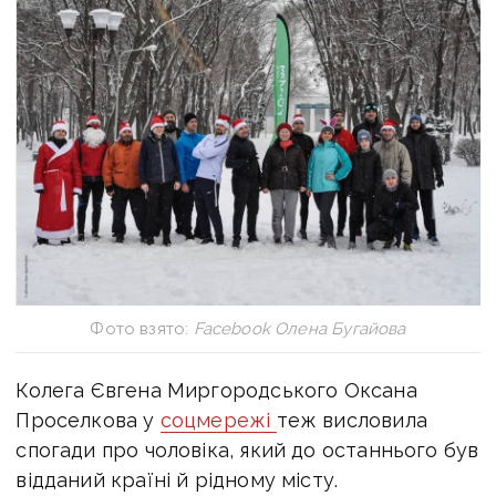
Фото взято:
Facebook Олена Бугайова
Колега Євгена Миргородського Оксана
Проселкова у
соцмережі
теж висловила
спогади про чоловіка, який до останнього був
відданий країні й рідному місту.