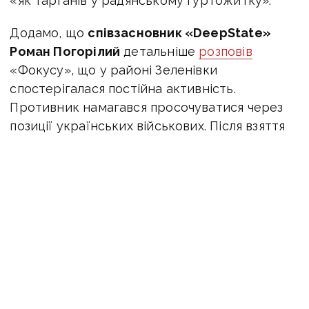
«як тарганів у радянському гуртожитку».
Додамо, що
співзасновник «DeepState»
Роман Погорілий
детальніше
розповів
«Фокусу», що у районі Зеленівки
спостерігалася постійна активність.
Противник намагався просочуватися через
позиції українських військових. Після взяття
населеного пункту Янтарне ворог
намагається лізти в бік Дачного та Улаклів.
«Улакли — це у ворога додатковий напрямок,
щоб прориватися до Андріївки. Перед цим він
накопичував свої сили, зокрема, піхоту. Зараз
провів ще більші накопичення і намагається їх
реалізовувати десь активніше, а десь не так
активно»,
— сказав Роман Погорілий.