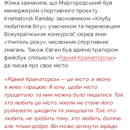
Жінка зазначила, що Миргородський був
менеджером спортивного проєкту
Kramatorsk Randay, засновником «Клубу
любителів бігу», учасником та переможцем
Всеукраїнських конкурсів", серед яких
«Учитель року», численних спортивних
змагань. Також Євген був адміністратором
фейсбук спільноти «
Рідний Краматорськ
»
де писав про своє місто:
«Рідний Краматорськ — це місто, в якому
я живу і працюю. Я хочу, щоби місто
процвітало, та ним можна було пишатися. Той,
хто любить це місто, ніколи не стане його
руйнувати, шкодити та знищувати. Той, хто
любить, не зробить тому, хто любить, боляче,
але тільки добро. Він може загинути заради