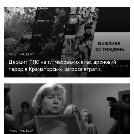
9 серпня, 13:00
Дефіцит ППО на тлі масованих атак, дроновий
терор в Краматорську, загроза втрати
Костянтинівки та прощання з Олексієм Юковим:
важливе за тиждень
9 серпня, 10:45