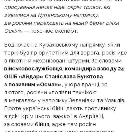
просування немає ніде, окрім тривог, які
з’явилися на Куп’янському напрямку,
де росіяни переходять на інший берег річки
Оскіл»
, — пояснює експерт.
Водночас на Курахівському напрямку, який
торік був пріоритетним для ворога, росія йде
в піхотні й механізовані штурми. За словами
військовослужбовця, командира взводу 24
ОШБ «Айдар» Станіслава Бунятова
з позивним «Осман»,
учора вранці, 10
лютого, росіяни «полізли технікою
в мангалах» у напрямку Зеленівки та Улаклів.
Проте українські бійці дають противнику
відсіч. Крім цього, важко і в Андріївці,
за словами бійця, адже там росіян