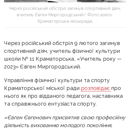
Через російський обстріл загинув спортивний діяч,
вчитель Євген Миргородський/ Фото взято:
Краматорська міськрада
Через російський обстріл 9 лютого загинув
спортивний діяч, учитель фізичної культури
школи № 11 Краматорська, «Учитель року —
2023» Євген Миргородський.
Управління фізичної культури та спорту
Краматорської міської ради
розповідає
про
нього як про відданого педагога, наставника
та справжнього ентузіаста спорту.
«Євген Євгенович присвятив свою професійну
діяльність вихованню молодого покоління,