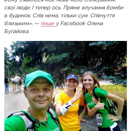
свої люди. І тепер ось. Пряме влучання бомби
в будинок. Слів нема, тільки сум. Співчуття
близьким», —
пише
у Facebook Олена
Бугайова.