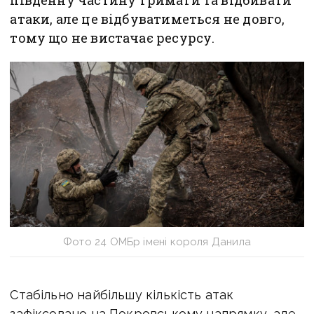
південну частину тримати та відбивати
атаки, але це відбуватиметься не довго,
тому що не вистачає ресурсу.
Фото 24 ОМБр імені короля Данила
Стабільно найбільшу кількість атак
зафіксовано на Покровському напрямку, але