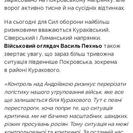
ворог активно тисне й на сусідніх відтинках.
На сьогодні для Сил оборони найбільш
ризиковими вважаються Курахівський,
Сіверський і Лиманський напрямки.
В
ійськовий оглядач Василь Пехньо
також
звертає увагу, що зараз більш тривожна
ситуація південніше Покровська, зокрема
в районі Курахового.
«Контроль над Андріївкою ризикує перерізати
логістику нашого угруповання військ, яке все
ще залишається біля Курахового. Тут є певні
перестороги, хоча попри те, що ситуація
критична, ми не бачимо масштабних, швидких,
різких просувань росіян. Тому ситуація на межі
контрольованої та критичної. За останній час