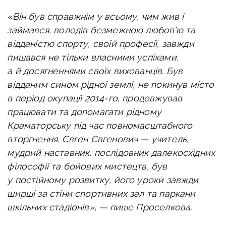
«Він був справжнім у всьому, чим жив і
займався, володів безмежною любов’ю та
відданістю спорту, своїй професії, завжди
пишався не тільки власними успіхами,
а й досягненнями своїх вихованців. Був
відданим сином рідної землі, не покинув місто
в період окупації
2014-го, продовжував
працювати та допомагати рідному
Краматорську під час повномасштабного
вторгнення. Євген Євгенович — учитель,
мудрий наставник, послідовник далекосхідних
філософії та бойових мистецтв, був
у постійному розвитку, його уроки завжди
ширші за стіни спортивних зал та паркани
шкільних стадіонів», — пише Проселкова.