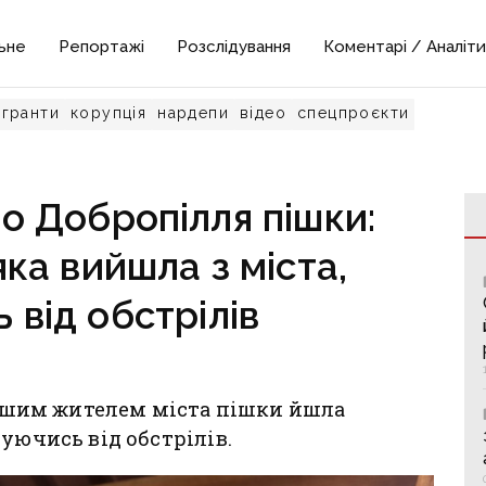
ьне
Репортажі
Розслідування
Коментарі / Аналіти
гранти
корупція
нардепи
відео
спецпроєкти
о Добропілля пішки:
 яка вийшла з міста,
 від обстрілів
 іншим жителем міста пішки йшла
уючись від обстрілів.