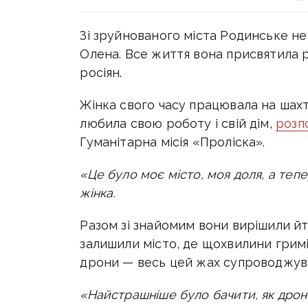
Зі зруйнованого міста Родинське н
Олена.
Все життя вона присвятила р
росіян.
Жінка свого часу працювала на шах
любила свою роботу і свій дім,
розп
Гуманітарна місія «Проліска».
«Це було моє місто, моя доля, а теп
жінка.
Разом зі знайомим вони вирішили йт
залишили місто, де щохвилини гриміл
дрони — весь цей жах супроводжува
«Найстрашніше було бачити, як дрон