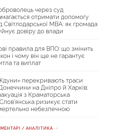
оброволець через суд
амагається отримати допомогу
ід Світлодарської МВА: як громада
уйнує довіру до влади
ові правила для ВПО: що змінить
акон і чому він ще не гарантує
итла та виплат
Ждуни» перекривають траси
 Донеччини на Дніпро й Харків:
вакуація з Краматорська
 Слов’янська ризикує стати
мертельно небезпечною
МЕНТАРІ / АНАЛІТИКА