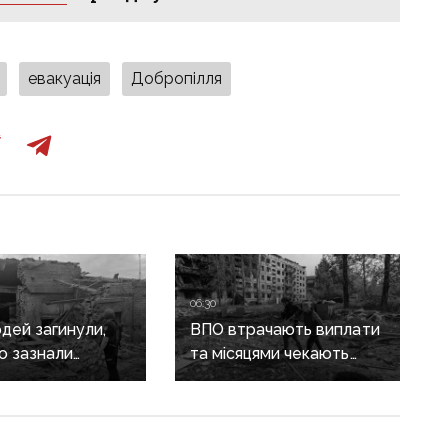
евакуація
Добропілля
06:30
дей загинули,
ВПО втрачають виплати
о зазнали
та місяцями чекають
ь: наслідки
на компенсації
ких атак
за зруйноване житло:
ччині
Лубінець вимагає змін