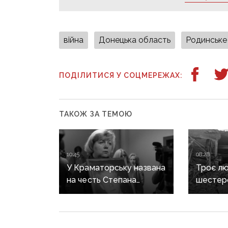
війна
Донецька область
Родинське
ПОДІЛИТИСЯ У СОЦМЕРЕЖАХ:
ТАКОЖ ЗА ТЕМОЮ
10:45
08:28
У Краматорську названа
Троє лю
на честь Степана
шестер
Чубенка школа може
поранен
втратити його ім'я: мама
російсь
загиблого героя
на Доне