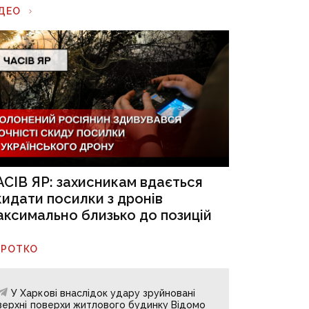
ІДЕО
АСІВ ЯР: захисникам вдається
кидати посилки з дронів
аксимально близько до позицій
ОРОТКО
У Харкові внаслідок удару зруйновані
верхні поверхи житлового будинку Відомо