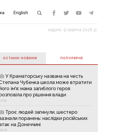
ка
English
неділя, 9 серпня 2026 р.
ОСТАННІ НОВИНИ
ПОПУЛЯРНE
У Краматорську названа на честь
Степана Чубенка школа може втратити
його ім'я: мама загиблого героя
розповіла про рішення влади
10:45
Троє людей загинули, шестеро
зазнали поранень: наслідки російських
атак на Донеччині
08:28