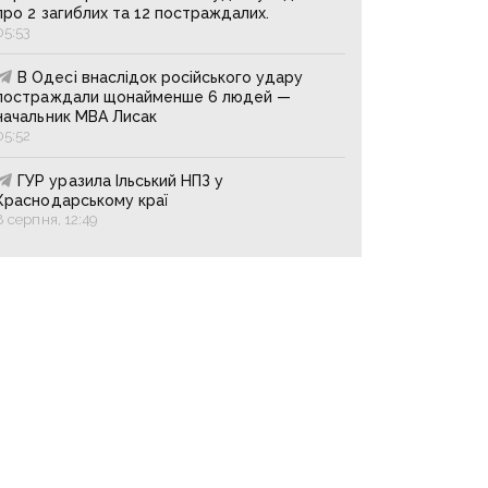
про 2 загиблих та 12 постраждалих.
05:53
В Одесі внаслідок російського удару
постраждали щонайменше 6 людей —
начальник МВА Лисак
05:52
ГУР уразила Ільський НПЗ у
Краснодарському краї
8 серпня, 12:49