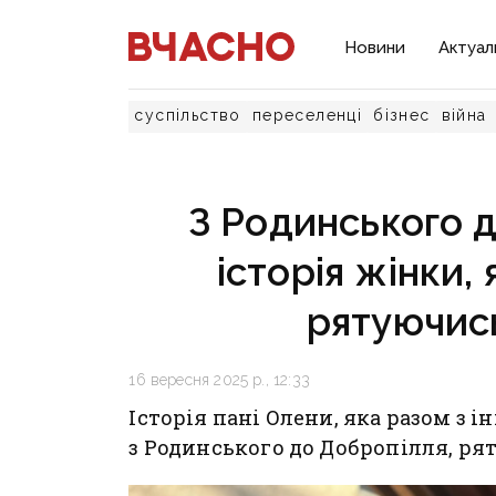
Новини
Актуал
суспільство
переселенці
бізнес
війна
З Родинського д
історія жінки,
рятуючись
16 вересня 2025 р., 12:33
Історія пані Олени, яка разом з
з Родинського до Добропілля, рят