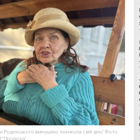
и Родинського вимушено покинула свій дім/ Фото:
 "Проліска"