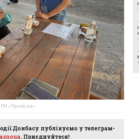
 ГМ «Проліска»
одії Донбасу публікуємо у телеграм-
hasnoua
. Приєднуйтеся!