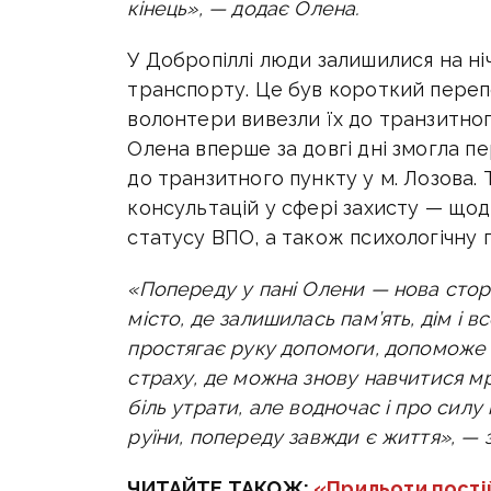
кінець», — додає Олена.
У Добропіллі люди залишилися на ні
транспорту. Це був короткий перепо
волонтери вивезли їх до транзитног
Олена вперше за довгі дні змогла пе
до транзитного пункту у м. Лозова.
консультацій у сфері захисту — що
статусу ВПО, а також психологічну 
«Попереду у пані Олени — нова сторі
місто, де залишилась пам’ять, дім і в
простягає руку допомоги, допоможе ї
страху, де можна знову навчитися мр
біль утрати, але водночас і про силу
руїни, попереду завжди є життя», —
ЧИТАЙТЕ ТАКОЖ:
«Прильоти постій