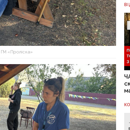
В
 ГМ «Проліска»
Ч
с
м
К