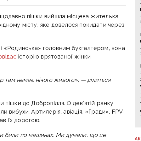
ещодавно пішки вийшла місцева жителька
ідному місту, яке довелося покидати через
ті «Родинська» головним бухгалтером, вона
овідає
історію врятованої жінки
ер там немає нічого живого», — ділиться
и пішки до Добропілля. О дев’ятій ранку
и вибухи. Артилерія, авіація, «Гради», FPV-
в їх дорогою.
и били по машинах. Ми думали, що це
А