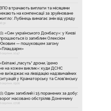
ВПО втрачають виплати та місяцями
чекають на компенсації за зруйноване
житло: Лубінець вимагає змін від уряду
06:30
«Син українського Донбасу»: у Києві
прощаються із загиблим Олексієм
Юковим — пошуковцем загону
«Плацдарм»
8 серпня, 10:47
«Екіпажі „пасуть“ дрони, їдемо
не на кожен виклик»: куди ДСНС
не виїжджає на ліквідацію надзвичайних
ситуацій у Краматорську та Слов’янську
8 серпня, 09:00
Один загиблий і 15 поранених за добу:
ворог масовано обстріляв Донеччину
8 серпня, 07:08