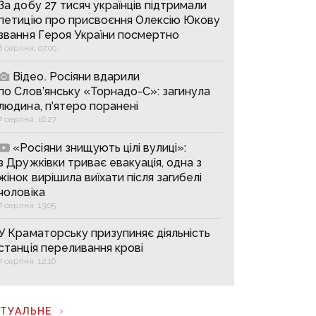
За добу 27 тисяч українців підтримали
петицію про присвоєння Олексію Юкову
звання Героя України посмертно
8 серпня, 07:00
Відео. Росіяни вдарили
по Слов’янську «Торнадо-С»: загинула
людина, п’ятеро поранені
7 серпня, 16:27
«Росіяни знищують цілі вулиці»:
з Дружківки триває евакуація, одна з
жінок вирішила виїхати після загибелі
чоловіка
7 серпня, 13:05
У Краматорську призупиняє діяльність
станція переливання крові
7 серпня, 12:16
КТУАЛЬНЕ