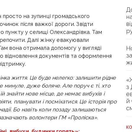
Д
ч просто на зупинці громадського
н
в
чинок після важкої дороги. Звідти
р
о пункту у селищі Олександрівка. Там
репочити. Далі жінку
евакуювали
Н
 Там вона отримала допомогу у вигляді
з
до відновлення документів та оформлення
ж
підтримку.
нка життя. Це буде нелегко: залишити рідне
«
се минуле, дуже боляче. Але поруч є ті, хто
з
е
й знайти нове місце, де немає вибухів і
й
іяти, планувати і посміхатися.
Це історія про
с
 надії. Бо навіть коли позаду залишаються
 зазначають волонтери ГМ «Проліска».
КО
ні, вибухи, будинки горять»: