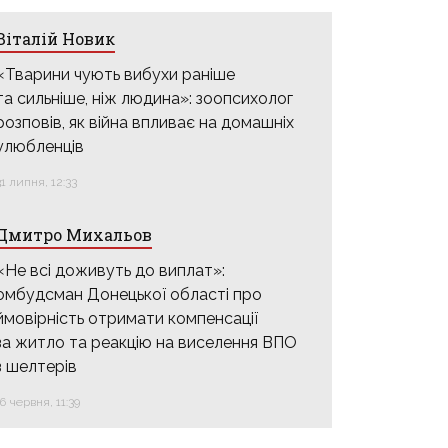
Віталій Новик
«Тварини чують вибухи раніше
та сильніше, ніж людина»: зоопсихолог
розповів, як війна впливає на домашніх
улюбленців
31 липня, 12:33
Дмитро Михальов
«Не всі доживуть до виплат»:
омбудсман Донецької області про
ймовірність отримати компенсації
за житло та реакцію на виселення ВПО
з шелтерів
16 червня, 11:39