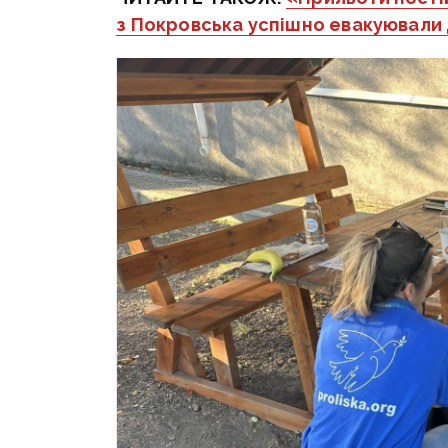
з Покровська успішно евакуювали 