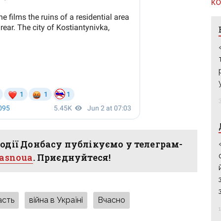
КО
одії Донбасу публікуємо у телеграм-
hasnoua
. Приєднуйтеся!
асть
війна в Україні
Вчасно