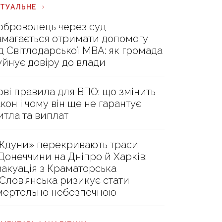
КТУАЛЬНЕ
оброволець через суд
амагається отримати допомогу
ід Світлодарської МВА: як громада
уйнує довіру до влади
ові правила для ВПО: що змінить
акон і чому він ще не гарантує
итла та виплат
Ждуни» перекривають траси
 Донеччини на Дніпро й Харків:
вакуація з Краматорська
 Слов’янська ризикує стати
мертельно небезпечною