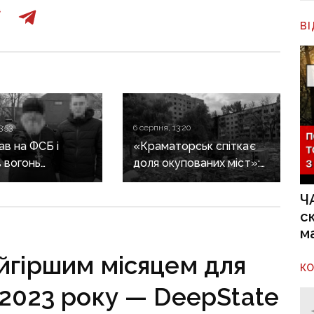
В
3:53
6 серпня, 13:20
в на ФСБ і
«Краматорськ спіткає
 вогонь
доля окупованих міст»:
ії ЗСУ:
військовий оглядач про
ика Покровської
те, чи вдасться армії
Ч
засудили до 15
рф захопити останню
с
агломерацію Донеччини
м
до кінця 2026 року
йгіршим місяцем для
К
 2023 року — DeepState