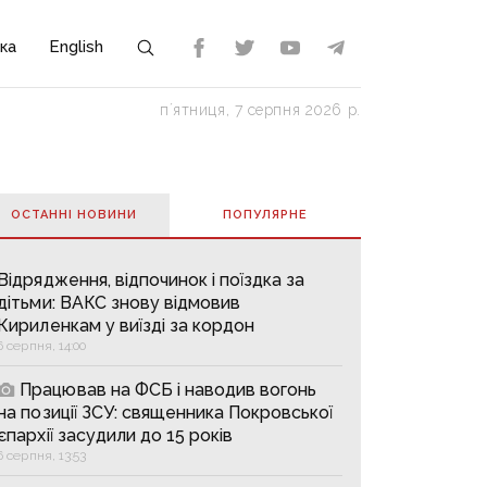
ка
English
пʼятниця, 7 серпня 2026 р.
ОСТАННІ НОВИНИ
ПОПУЛЯРНE
Відрядження, відпочинок і поїздка за
дітьми: ВАКС знову відмовив
Кириленкам у виїзді за кордон
6 серпня, 14:00
Працював на ФСБ і наводив вогонь
на позиції ЗСУ: священника Покровської
єпархії засудили до 15 років
6 серпня, 13:53