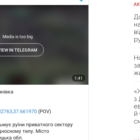
А
Д
н
в
р
Н
з
ж
«
з
е
й
с