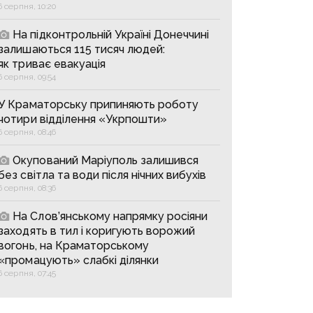
6 серпня, 10:20
На підконтрольній Україні Донеччині
залишаються 115 тисяч людей:
як триває евакуація
6 серпня, 09:54
У Краматорську припиняють роботу
чотири відділення «Укрпошти»
6 серпня, 08:46
Окупований Маріуполь залишився
без світла та води після нічних вибухів
6 серпня, 08:36
На Слов’янському напрямку росіяни
заходять в тил і коригують ворожий
вогонь, на Краматорському
«промацують» слабкі ділянки
6 серпня, 07:45