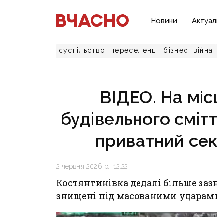
Новини
Актуал
суспільство
переселенці
бізнес
війна
ВІДЕО. На міс
будівельного смітт
приватний сек
2 червня 2026 р., 12:22
Костянтинівка дедалі більше заз
знищені під масованими ударами