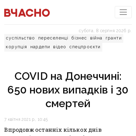
субота, 8 серпня 2026 р.
суспільство
переселенці
бізнес
війна
гранти
корупція
нардепи
відео
спецпроєкти
COVID на Донеччині:
650 нових випадків і 30
смертей
7 квітня 2021 р., 10:45
Впродовж останніх кількох днів