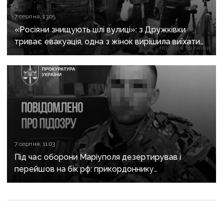
7 серпня, 13:05
«Росіяни знищують цілі вулиці»: з Дружківки
триває евакуація, одна з жінок вирішила виїхати
після загибелі чоловіка
7 серпня, 11:03
Під час оборони Маріуполя дезертирував і
перейшов на бік рф: прикордоннику
з «Азовсталі» повідомили про підозру