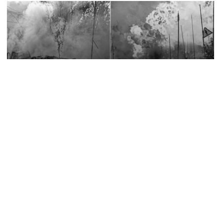
7 серпня, 16:27
Відео. Росіяни вдарили по Слов’янську «Торнадо-
С»: загинула людина, п’ятеро поранені
7 серпня, 13:05
«Росіяни знищують цілі вулиці»: з Дружківки