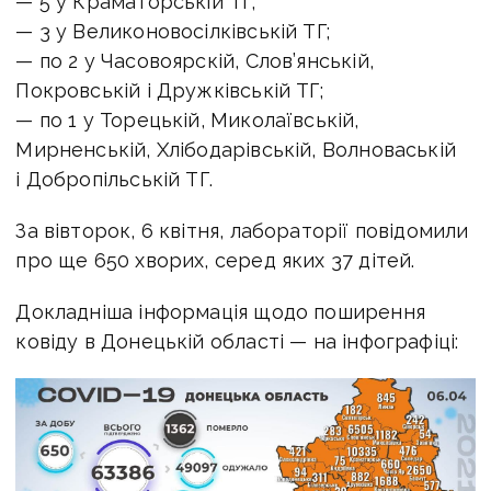
— 5 у Краматорській ТГ;
— 3 у Великоновосілківській ТГ;
— по 2 у Часовоярскій, Слов’янській,
Покровській і Дружківській ТГ;
— по 1 у Торецькій, Миколаївській,
Мирненській, Хлібодарівській, Волноваській
і Добропільській ТГ.
За вівторок, 6 квітня, лабораторії повідомили
про ще 650 хворих, серед яких 37 дітей.
Докладніша інформація щодо поширення
ковіду в Донецькій області — на інфографіці: