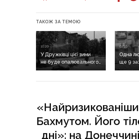
ТАКОЖ ЗА ТЕМОЮ
10:20
07:16
У Дружківці цієї зими
Одна лю
не буде опалювального
ще 9 за
сезону: фронт
воєнні 
наближається,
рф на Д
інфраструктура
критично зруйнована
«Найризикованіши
Бахмутом. Його тіл
дні»: на Донеччин