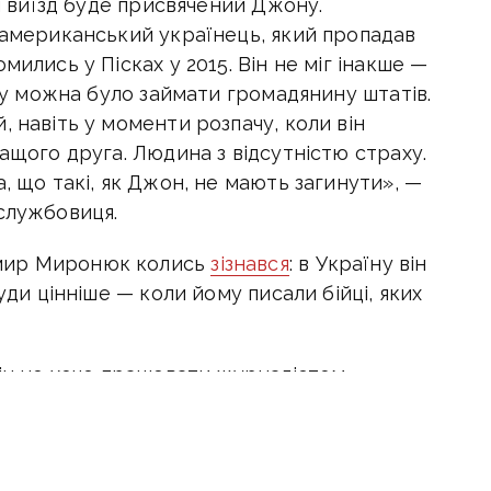
ей виїзд буде присвячений Джону.
 американський українець, який пропадав
мились у Пісках у 2015. Він не міг інакше —
яку можна було займати громадянину штатів.
, навіть у моменти розпачу, коли він
ращого друга. Людина з відсутністю страху.
, що такі, як Джон, не мають загинути», —
службовиця.
мир Миронюк колись
зізнався
: в Україну він
уди цінніше — коли йому писали бійці, яких
він не хоче працювати журналістом
аще бути одинаком. Його не цікавили гроші
кують собою заради високих цілей, радів,