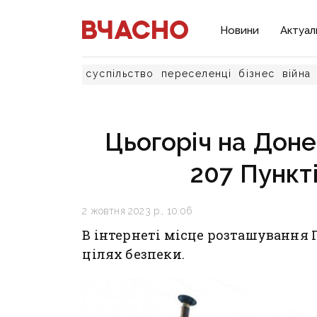
Новини
Актуал
суспільство
переселенці
бізнес
війна
Цьогоріч на Дон
207 Пункт
2 жовтня 2023 р., 10:06
В інтернеті місце розташування 
цілях безпеки.