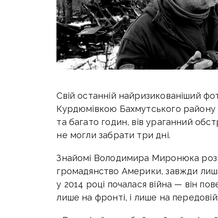
Свій останній найризикованіший ф
Курдюмівкою Бахмутського району н
та багато годин, вів ураганний обс
не могли забрати три дні.
Знайомі Володимира Миронюка розпо
громадянство Америки, завжди лиша
у 2014 році почалася війна — він по
лише на фронті, і лише на передовій