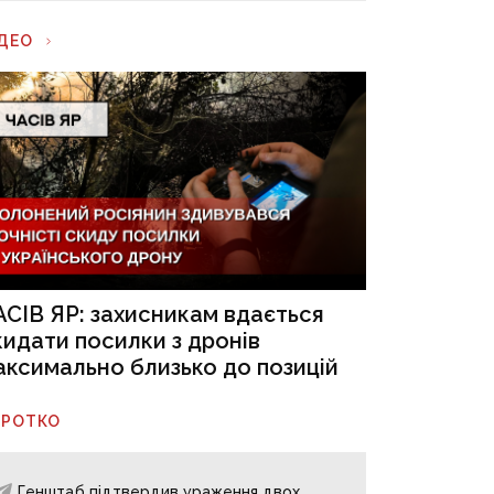
ІДЕО
АСІВ ЯР: захисникам вдається
кидати посилки з дронів
аксимально близько до позицій
ОРОТКО
Генштаб підтвердив ураження двох