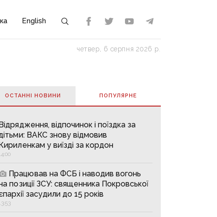
ка
English
четвер, 6 серпня 2026 р.
ОСТАННІ НОВИНИ
ПОПУЛЯРНE
Відрядження, відпочинок і поїздка за
дітьми: ВАКС знову відмовив
Кириленкам у виїзді за кордон
14:00
Працював на ФСБ і наводив вогонь
на позиції ЗСУ: священника Покровської
єпархії засудили до 15 років
13:53