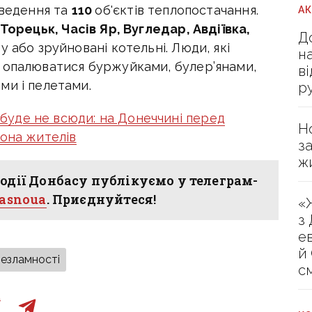
дведення та
110
об'єктів теплопостачання.
А
Торецьк, Часів Яр, Вугледар, Авдіївка,
Д
у або зруйновані котельні. Люди, які
н
 опалюватися буржуйками, булер’янами,
в
ми і пелетами.
р
буде не всюди: на Донеччині перед
Н
йона жителів
з
ж
одії Донбасу публікуємо у телеграм-
hasnoua
. Приєднуйтеся!
«
з
е
й
незламності
с