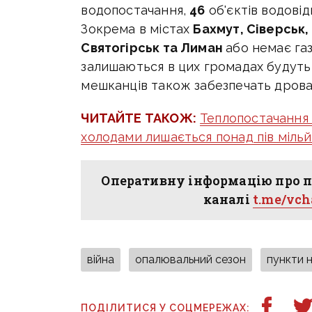
водопостачання,
46
об'єктів водові
Зокрема
в містах
Бахмут, Сіверськ, 
Святогірськ та Лиман
або немає газ
залишаються в цих громадах будуть
мешканців також забезпечать дрова
ЧИТАЙТЕ ТАКОЖ:
Теплопостачання 
холодами лишається понад пів міль
Оперативну інформацію про п
каналі
t.me/vc
війна
опалювальний сезон
пункти 
ПОДІЛИТИСЯ У СОЦМЕРЕЖАХ: