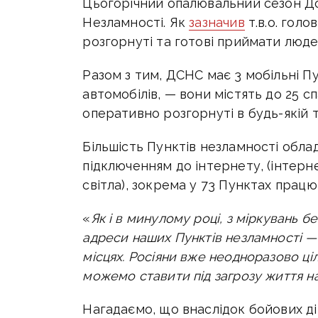
Цьогорічний опалювальний сезон До
Незламності. Як
зазначив
т.в.о. голо
розгорнуті та готові приймати люде
Разом з тим, ДСНС має 3 мобільні Пу
автомобілів, — вони містять до 25 с
оперативно розгорнуті в будь-якій т
Більшість Пунктів незламності обл
підключенням до інтернету, (інтерн
світла), зокрема у 73 Пунктах працю
«
Як і в минулому році, з міркувань 
адреси наших Пунктів незламності —
місцях. Росіяни вже неодноразово ці
можемо ставити під загрозу життя 
Нагадаємо, що в
наслідок бойових д