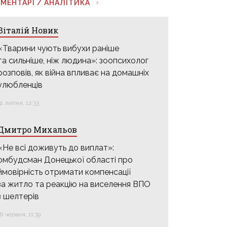
МЕНТАРІ / АНАЛІТИКА
Віталій Новик
«Тварини чують вибухи раніше
та сильніше, ніж людина»: зоопсихолог
розповів, як війна впливає на домашніх
улюбленців
31 липня, 12:33
Дмитро Михальов
«Не всі доживуть до виплат»:
омбудсман Донецької області про
ймовірність отримати компенсації
за житло та реакцію на виселення ВПО
з шелтерів
16 червня, 11:39