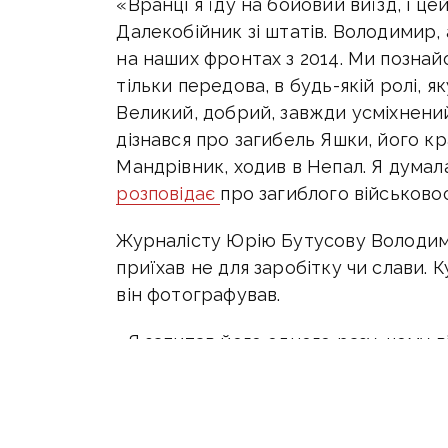
«Вранці я їду на бойовий виїзд, і ц
Далекобійник зі штатів. Володимир,
на наших фронтах з 2014. Ми познайо
тільки передова, в будь-якій ролі, 
Великий, добрий, завжди усміхнений
дізнався про загибель Яшки, його к
Мандрівник, ходив в Непал. Я думала
розповідає
про загиблого військово
Журналісту Юрію Бутусову Володи
приїхав не для заробітку чи слави. К
він фотографував.
«Я запитав його одного разу, чому 
у команді. Джон сказав, що йому кр
чи посвідчення.
Він любив сміливих людей, які ризи