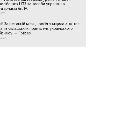
російських НПЗ та засоби управління
ударними БпЛА.
14:01
За останній місяць росія знищила 400 тис.
кв. м складських приміщень українського
бізнесу, — Forbes
14:01