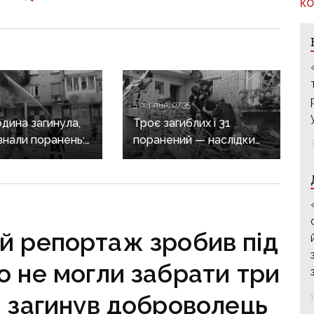
КО
5 серпня, 07:35
дина загинула,
Троє загиблих і 31
знали поранень:
поранений — наслідки
злочини
масованих обстрілів
онеччині
Донеччини
й репортаж зробив під
о не могли забрати три
і загинув доброволець