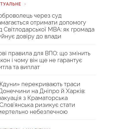
КТУАЛЬНЕ
оброволець через суд
амагається отримати допомогу
ід Світлодарської МВА: як громада
уйнує довіру до влади
ові правила для ВПО: що змінить
акон і чому він ще не гарантує
итла та виплат
Ждуни» перекривають траси
 Донеччини на Дніпро й Харків:
вакуація з Краматорська
 Слов’янська ризикує стати
мертельно небезпечною