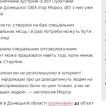
неччина зустріне із 207 Пунктами
ви Донецької ОВА Ігор Мороз, 187 з них уже
й.
нкти, створені на базі спеціальних
пальних місць і в разі потреби можуть бути
очці.
аднали спеціальним оптоволоконним
ет може працювати навіть тоді, коли немає
є Старлінк.
безпеки ми не розголошуємо в інтернеті
 інформацію про це доводитимуть людям на
леспрямовано били по цим точкам, а ми не
наших людей
», — наголосив Мороз.
ій в Донецькій області
зруйновано
41
об'єкт