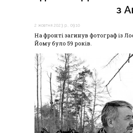
з 
2 жовтня 2023 р., 09:10
На фронті загинув фотограф із 
Йому було 59 років.