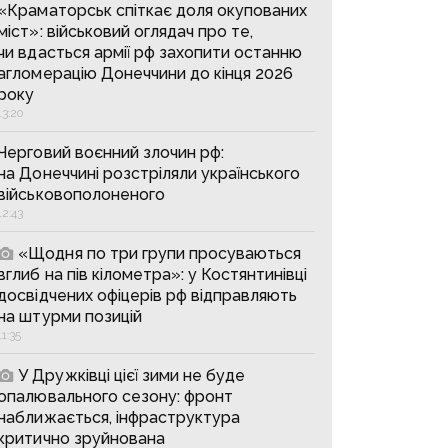
«Краматорськ спіткає доля окупованих
міст»: військовий оглядач про те,
чи вдасться армії рф захопити останню
агломерацію Донеччини до кінця 2026
року
13:20
Черговий воєнний злочин рф:
на Донеччині розстріляли українського
військовополоненого
12:43
«Щодня по три групи просуваються
вглиб на пів кілометра»: у Костянтинівці
досвідчених офіцерів рф відправляють
на штурми позицій
11:35
У Дружківці цієї зими не буде
опалювального сезону: фронт
наближається, інфраструктура
критично зруйнована