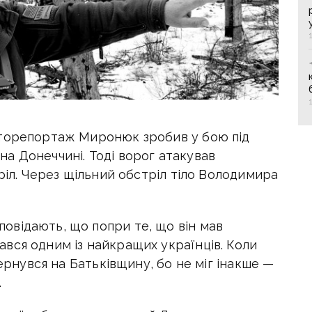
оторепортаж Миронюк зробив у бою під
а Донеччині. Тоді ворог атакував
тріл. Через щільний обстріл тіло Володимира
відають, що попри те, що він мав
вся одним із найкращих українців. Коли
вернувся на Батьківщину, бо не міг інакше —
.