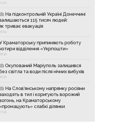
10:20
На підконтрольній Україні Донеччині
залишаються 115 тисяч людей:
як триває евакуація
09:54
У Краматорську припиняють роботу
чотири відділення «Укрпошти»
08:46
Окупований Маріуполь залишився
без світла та води після нічних вибухів
08:36
На Слов’янському напрямку росіяни
заходять в тил і коригують ворожий
вогонь, на Краматорському
«промацують» слабкі ділянки
07:45