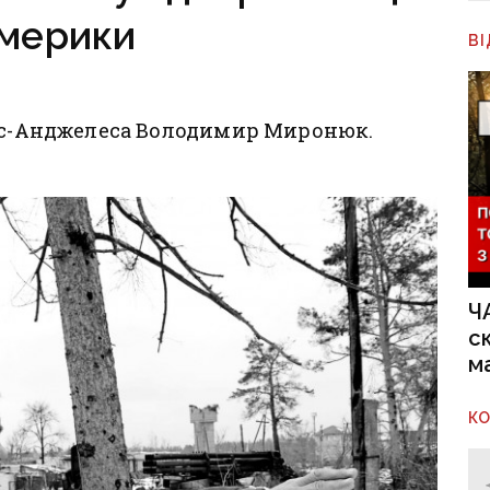
Америки
В
Лос-Анджелеса Володимир Миронюк.
Ч
с
м
К