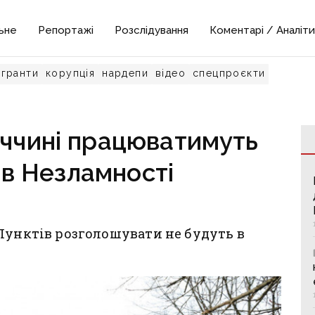
ьне
Репортажі
Розслідування
Коментарі / Аналіти
гранти
корупція
нардепи
відео
спецпроєкти
еччині працюватимуть
ів Незламності
Пунктів розголошувати не будуть в