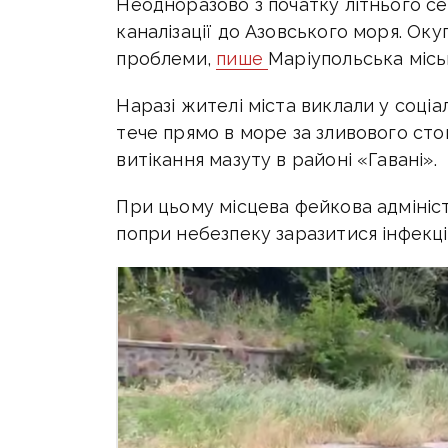
Неодноразово з початку літнього се
каналізації до Азовського моря. Ок
проблеми,
пише
Маріупольська місь
Наразі жителі міста виклали у соціа
тече прямо в море за зливового сто
витікання мазуту в районі «Гавані».
При цьому місцева фейкова адмініст
попри небезпеку заразитися інфекц