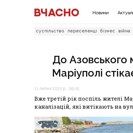
Новини
Актуал
суспільство
переселенці
бізнес
війна
До Азовського 
Маріуполі стікає
11 липня 2025 р., 09:05
Вже третій рік поспіль жителі М
каналізацій, які витікають на вул