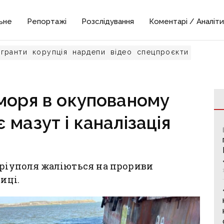
ьне
Репортажі
Розслідування
Коментарі / Аналіти
гранти
корупція
нардепи
відео
спецпроєкти
моря в окупованому
 мазут і каналізація
аріуполя жаліються на прориви
иці.