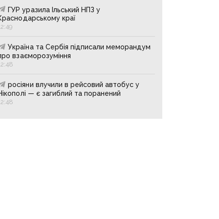
ГУР уразила Ільський НПЗ у
Краснодарському краї
12:49
Україна та Сербія підписали меморандум
про взаєморозуміння
12:48
росіяни влучили в рейсовий автобус у
Нікополі — є загиблий та поранений
12:48