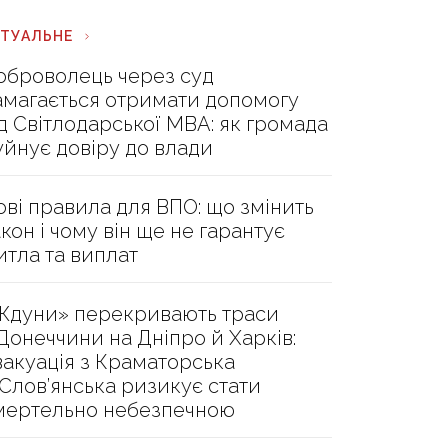
КТУАЛЬНЕ
оброволець через суд
амагається отримати допомогу
ід Світлодарської МВА: як громада
уйнує довіру до влади
ові правила для ВПО: що змінить
акон і чому він ще не гарантує
итла та виплат
Ждуни» перекривають траси
 Донеччини на Дніпро й Харків:
вакуація з Краматорська
 Слов’янська ризикує стати
мертельно небезпечною