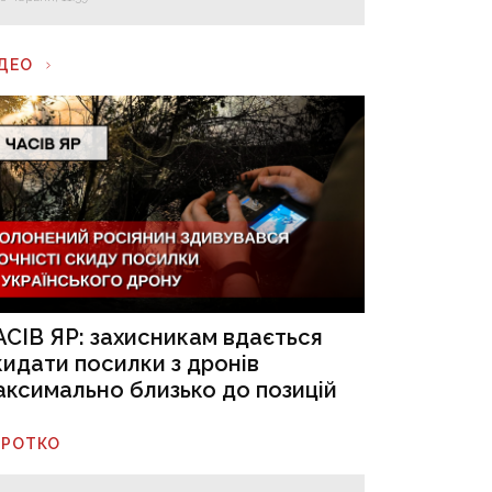
ІДЕО
АСІВ ЯР: захисникам вдається
кидати посилки з дронів
аксимально близько до позицій
ОРОТКО