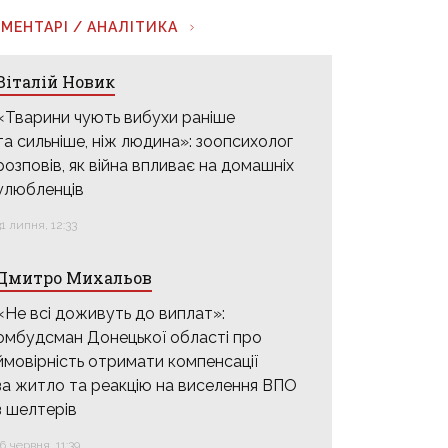
МЕНТАРІ / АНАЛІТИКА
Віталій Новик
«Тварини чують вибухи раніше
та сильніше, ніж людина»: зоопсихолог
розповів, як війна впливає на домашніх
улюбленців
31 липня, 12:33
Дмитро Михальов
«Не всі доживуть до виплат»:
омбудсман Донецької області про
ймовірність отримати компенсації
за житло та реакцію на виселення ВПО
з шелтерів
16 червня, 11:39