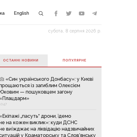
ка
English
субота, 8 серпня 2026 р.
ОСТАННІ НОВИНИ
ПОПУЛЯРНE
«Син українського Донбасу»: у Києві
прощаються із загиблим Олексієм
Юковим — пошуковцем загону
«Плацдарм»
10:47
«Екіпажі „пасуть“ дрони, їдемо
не на кожен виклик»: куди ДСНС
не виїжджає на ліквідацію надзвичайних
ситуацій у Краматорську та Слов’янську