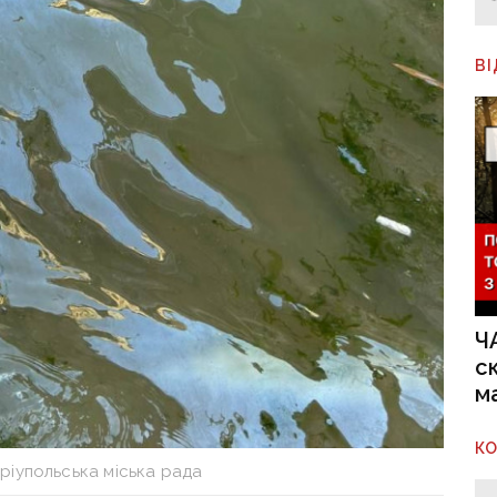
В
Ч
с
м
К
ріупольська міська рада