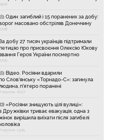
09:00
Один загиблий і 15 поранених за добу:
ворог масовано обстріляв Донеччину
07:08
За добу 27 тисяч українців підтримали
петицію про присвоєння Олексію Юкову
звання Героя України посмертно
07:00
Відео. Росіяни вдарили
по Слов’янську «Торнадо-С»: загинула
людина, п’ятеро поранені
7 серпня, 16:27
«Росіяни знищують цілі вулиці»:
з Дружківки триває евакуація, одна з
жінок вирішила виїхати після загибелі
чоловіка
7 серпня, 13:05