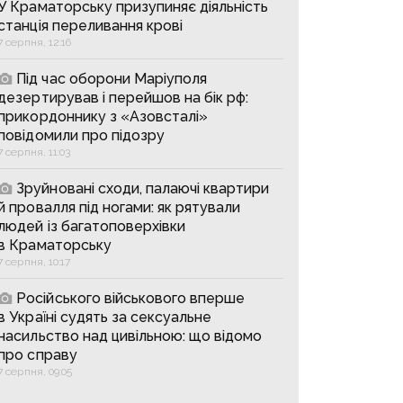
У Краматорську призупиняє діяльність
станція переливання крові
7 серпня, 12:16
Під час оборони Маріуполя
дезертирував і перейшов на бік рф:
прикордоннику з «Азовсталі»
повідомили про підозру
7 серпня, 11:03
Зруйновані сходи, палаючі квартири
й провалля під ногами: як рятували
людей із багатоповерхівки
в Краматорську
7 серпня, 10:17
Російського військового вперше
в Україні судять за сексуальне
насильство над цивільною: що відомо
про справу
7 серпня, 09:05