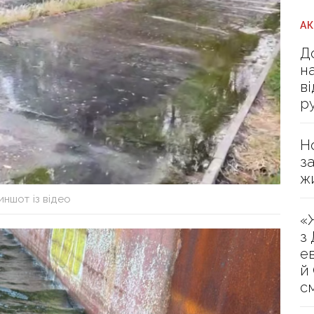
А
Д
н
в
р
Н
з
ж
ншот із відео
«
з
е
й
с