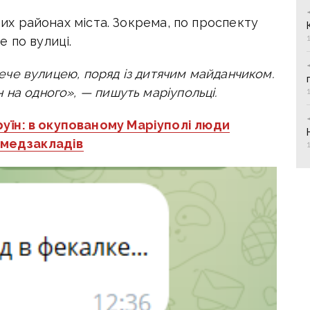
ших районах міста.
Зокрема, по проспекту
 по вулиці.
 тече вулицею, поряд із дитячим майданчиком.
 на одного», — пишуть маріупольці.
уїн: в окупованому Маріуполі люди
 медзакладів