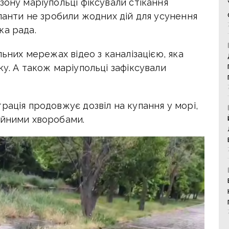
зону маріупольці фіксували стікання
упанти не зробили жодних дій для усунення
ка рада.
льних мережах відео з каналізацією, яка
ку. А також маріупольці зафіксували
рація продовжує дозвіл на купання у морі,
ійними хворобами.