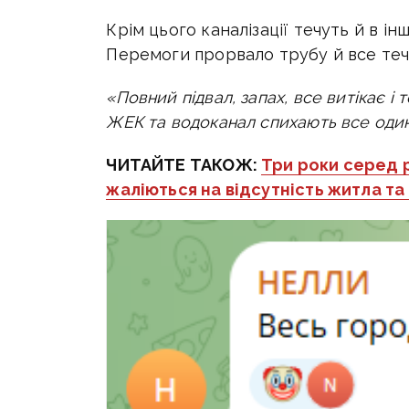
Крім цього каналізації течуть й в ін
Перемоги прорвало трубу й все тече
«Повний підвал, запах, все витікає і
ЖЕК та водоканал спихають все один
ЧИТАЙТЕ ТАКОЖ:
Три роки серед р
жаліються на відсутність житла та