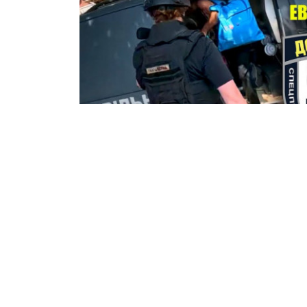
Оперативну інформацію про п
каналі
t.me/vc