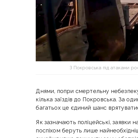
З Покровська під атаками ро
Днями, попри смертельну небезпеку,
кілька заїздів до Покровська. За оди
багатьох це єдиний шанс врятувати
Як зазначають поліцейські, заявки 
поспіхом беруть лише найнеобхідні