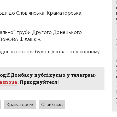
води до Слов’янська, Краматорська,
ральної труби Другого Донецького
 ДонОВА Філашкін.
одопостачання буде відновлено у повному
одії Донбасу публікуємо у телеграм-
hasnoua
. Приєднуйтеся!
Краматорськ
Слов'янськ