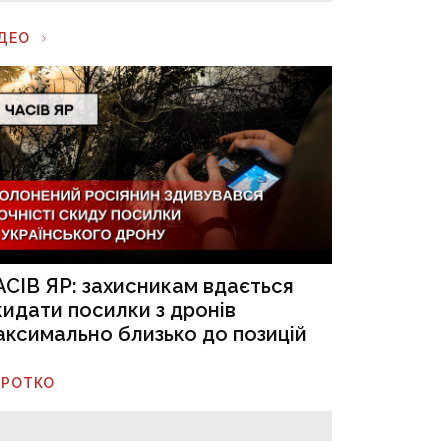
ІДЕО
АСІВ ЯР: захисникам вдається
кидати посилки з дронів
аксимально близько до позицій
ОРОТКО