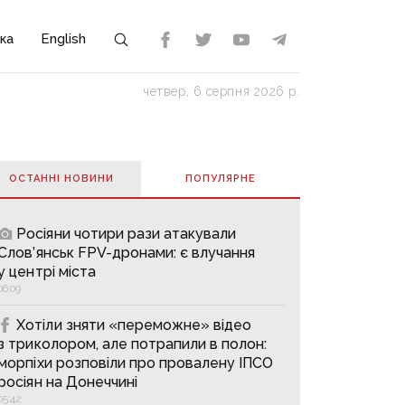
ка
English
четвер, 6 серпня 2026 р.
ОСТАННІ НОВИНИ
ПОПУЛЯРНE
Росіяни чотири рази атакували
Слов’янськ FPV-дронами: є влучання
у центрі міста
06:09
Хотіли зняти «переможне» відео
з триколором, але потрапили в полон:
морпіхи розповіли про провалену ІПСО
росіян на Донеччині
05:42