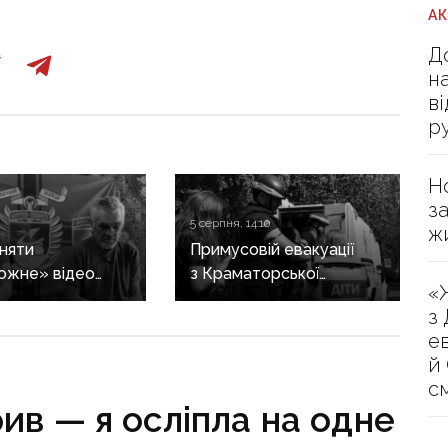
А
Д
н
в
р
Н
з
5 серпня, 14:10
ж
зняти
Примусовій евакуації
ожне» відео
з Краматорської
«
лором, але
громади підлягають 525
з
ли в полон:
дітей — ДонОВА
е
 розповіли про
й
ну ІПСО росіян
с
ччині
ив — я осліпла на одне