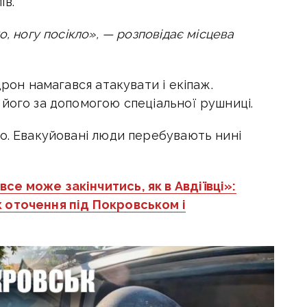
ів.
о, ногу посікло», — розповідає місцева
дрон намагався атакувати і екіпаж.
його за допомогою спеціальної рушниці.
но. Евакуйовані люди перебувають нині
все може закінчитись, як в Авдіївці»:
 оточення під Покровськом і