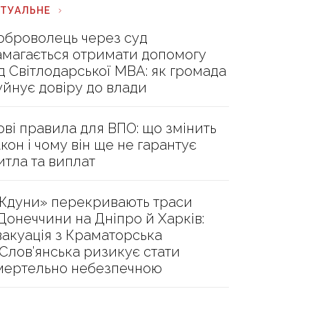
КТУАЛЬНЕ
оброволець через суд
амагається отримати допомогу
ід Світлодарської МВА: як громада
уйнує довіру до влади
ові правила для ВПО: що змінить
акон і чому він ще не гарантує
итла та виплат
Ждуни» перекривають траси
 Донеччини на Дніпро й Харків:
вакуація з Краматорська
 Слов’янська ризикує стати
мертельно небезпечною