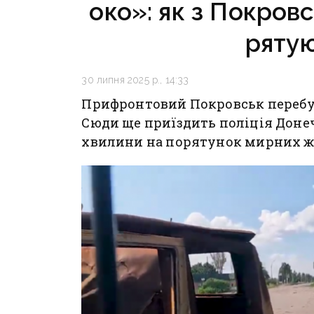
око»: як з Покровс
ряту
30 липня 2025 р., 14:33
Прифронтовий Покровськ перебу
Сюди ще приїздить поліція Донеч
хвилини на порятунок мирних ж