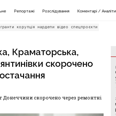
ьне
Репортажі
Розслідування
Коментарі / Аналіти
гранти
корупція
нардепи
відео
спецпроєкти
ка, Краматорська,
тянтинівки скорочено
остачання
т Донеччини скорочено через ремонтні