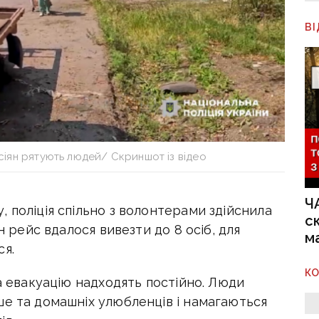
В
сіян рятують людей/ Скриншот із відео
Ч
 поліція спільно з волонтерами здійснила
с
н рейс вдалося вивезти до 8 осіб, для
м
ся.
К
на евакуацію надходять постійно. Люди
ше та домашніх улюбленців і намагаються