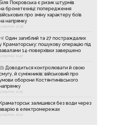
Біля Покровська є ризик штурмів
на бронетехніці: попередження
військових про зміну характеру боїв
на напрямку
5 серпня, 12:36
Один загиблий та 27 постраждалих
у Краматорську: пошукову операцію під
завалами 14-поверхівки завершено
5 серпня, 11:47
Доводиться контролювати й свою
смугу, й суміжників: військовий про
умови оборони Костянтинівського
напрямку
5 серпня, 11:05
Краматорськ залишився без води через
аварію в електромережах
5 серпня, 10:12