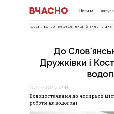
Новини
Актуал
суспільство
переселенці
бізнес
війна
До Слов’янсь
Дружківки і Кос
водоп
31 липня 2025 р., 05:44
Водопостачання до чотирьох міс
роботи на водогоні.