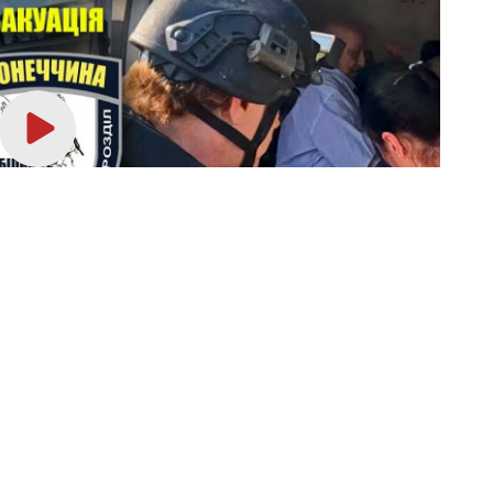
одії Донбасу публікуємо у телеграм-
hasnoua
. Приєднуйтеся!