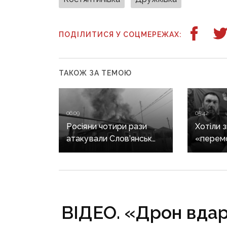
ПОДІЛИТИСЯ У СОЦМЕРЕЖАХ:
ТАКОЖ ЗА ТЕМОЮ
06:09
05:42
Росіяни чотири рази
Хотіли 
атакували Слов’янськ
«перем
FPV-дронами: є
з трико
влучання у центрі міста
потрапи
морпіхи
провале
на Доне
ВІДЕО. «Дрон вдар