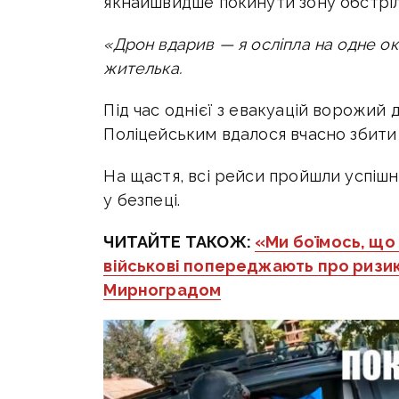
якнайшвидше покинути зону обстріл
«Дрон вдарив — я осліпла на одне ок
жителька.
Під час однієї з евакуацій ворожий 
Поліцейським вдалося вчасно збити 
На щастя, всі рейси пройшли успіш
у безпеці.
ЧИТАЙТЕ ТАКОЖ:
«Ми боїмось, що 
військові попереджають про ризик
Мирноградом