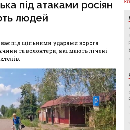
ька під атаками росіян
КО
ють людей
ває під щільними ударами ворога.
чини та волонтери, які мають лічені
ителів.