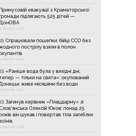
Примусовій евакуації з Краматорської
громади підлягають 525 дітей —
ДонОВА
5 серпня, 14:10
Спрацювали пошепки: бійці ССО без
жодного пострілу взяли в полон
окупантів
5 серпня, 14:00
«Раніше вода була у вихідні дні,
тепер — тільки на свята»: окупований
Донецьк живе місяцями без води
5 серпня, 13:17
Загинув керівник «Плацдарму» зі
Слов’янська Олексій Юков: понад 25
років він шукав і повертав тіла загиблих
воїнів
5 серпня, 13:02