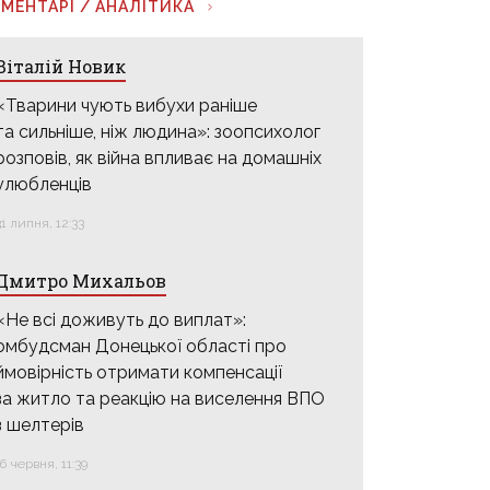
МЕНТАРІ / АНАЛІТИКА
Віталій Новик
«Тварини чують вибухи раніше
та сильніше, ніж людина»: зоопсихолог
розповів, як війна впливає на домашніх
улюбленців
31 липня, 12:33
Дмитро Михальов
«Не всі доживуть до виплат»:
омбудсман Донецької області про
ймовірність отримати компенсації
за житло та реакцію на виселення ВПО
з шелтерів
16 червня, 11:39